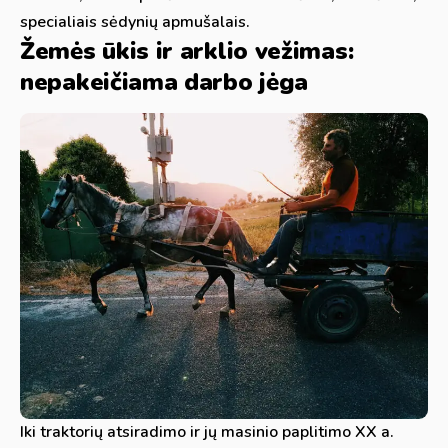
specialiais sėdynių apmušalais.
Žemės ūkis ir arklio vežimas:
nepakeičiama darbo jėga
Iki traktorių atsiradimo ir jų masinio paplitimo XX a.