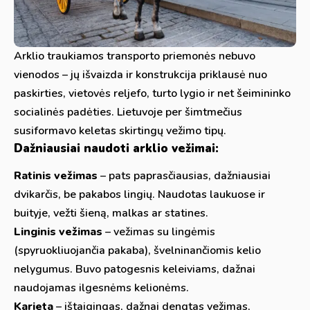
Arklio traukiamos transporto priemonės nebuvo
vienodos – jų išvaizda ir konstrukcija priklausė nuo
paskirties, vietovės reljefo, turto lygio ir net šeimininko
socialinės padėties. Lietuvoje per šimtmečius
susiformavo keletas skirtingų vežimo tipų.
Dažniausiai naudoti arklio vežimai:
Ratinis vežimas
– pats paprasčiausias, dažniausiai
dvikarčis, be pakabos lingių. Naudotas laukuose ir
buityje, vežti šieną, malkas ar statines.
Linginis vežimas
– vežimas su lingėmis
(spyruokliuojančia pakaba), švelninančiomis kelio
nelygumus. Buvo patogesnis keleiviams, dažnai
naudojamas ilgesnėms kelionėms.
Karieta
– ištaigingas, dažnai dengtas vežimas,