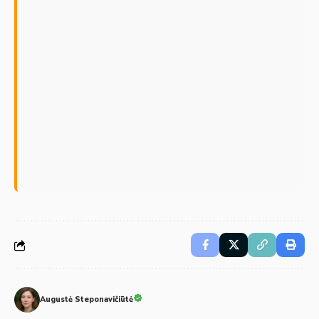
Augustė Steponavičiūtė