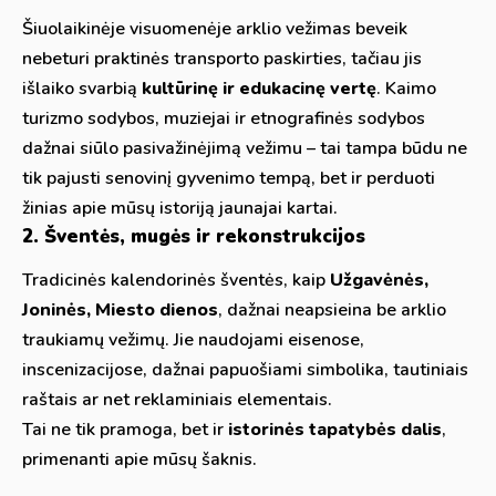
Šiuolaikinėje visuomenėje arklio vežimas beveik
nebeturi praktinės transporto paskirties, tačiau jis
išlaiko svarbią
kultūrinę ir edukacinę vertę
. Kaimo
turizmo sodybos, muziejai ir etnografinės sodybos
dažnai siūlo pasivažinėjimą vežimu – tai tampa būdu ne
tik pajusti senovinį gyvenimo tempą, bet ir perduoti
žinias apie mūsų istoriją jaunajai kartai.
2. Šventės, mugės ir rekonstrukcijos
Tradicinės kalendorinės šventės, kaip
Užgavėnės,
Joninės, Miesto dienos
, dažnai neapsieina be arklio
traukiamų vežimų. Jie naudojami eisenose,
inscenizacijose, dažnai papuošiami simbolika, tautiniais
raštais ar net reklaminiais elementais.
Tai ne tik pramoga, bet ir
istorinės tapatybės dalis
,
primenanti apie mūsų šaknis.