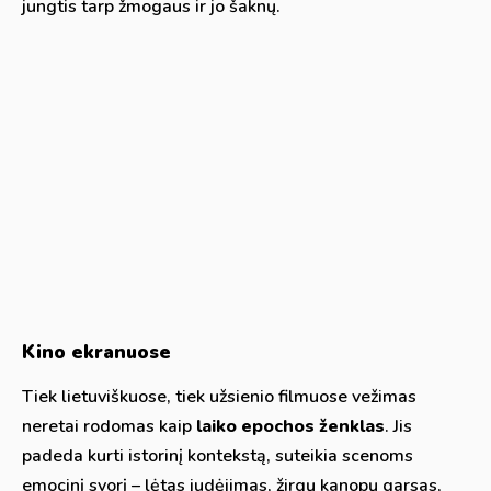
jungtis tarp žmogaus ir jo šaknų.
Kino ekranuose
Tiek lietuviškuose, tiek užsienio filmuose vežimas
neretai rodomas kaip
laiko epochos ženklas
. Jis
padeda kurti istorinį kontekstą, suteikia scenoms
emocinį svorį – lėtas judėjimas, žirgų kanopų garsas,