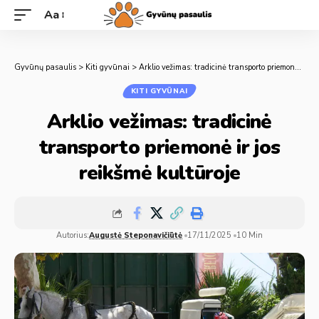
Aa
Gyvūnų pasaulis
>
Kiti gyvūnai
>
Arklio vežimas: tradicinė transporto priemonė ir jos reikšmė kultūroje
KITI GYVŪNAI
Arklio vežimas: tradicinė
transporto priemonė ir jos
reikšmė kultūroje
Autorius:
Augustė Steponavičiūtė
17/11/2025
10 Min