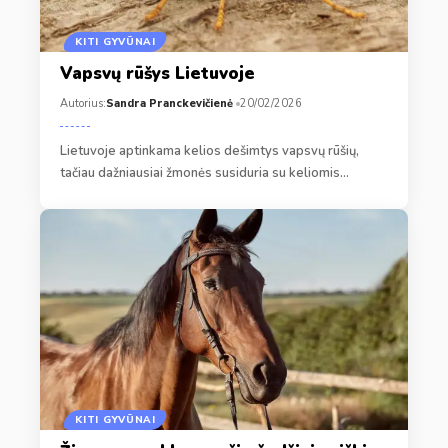
KITI GYVŪNAI
Vapsvų rūšys Lietuvoje
Autorius:
Sandra Pranckevičienė
20/02/2026
Lietuvoje aptinkama kelios dešimtys vapsvų rūšių,
tačiau dažniausiai žmonės susiduria su keliomis…
KITI GYVŪNAI