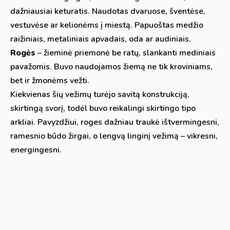
dažniausiai keturatis. Naudotas dvaruose, šventėse,
vestuvėse ar kelionėms į miestą. Papuoštas medžio
raižiniais, metaliniais apvadais, oda ar audiniais.
Rogės
– žieminė priemonė be ratų, slankanti mediniais
pavažomis. Buvo naudojamos žiemą ne tik kroviniams,
bet ir žmonėms vežti.
Kiekvienas šių vežimų turėjo savitą konstrukciją,
skirtingą svorį, todėl buvo reikalingi skirtingo tipo
arkliai. Pavyzdžiui, roges dažniau traukė ištvermingesni,
ramesnio būdo žirgai, o lengvą linginį vežimą – vikresni,
energingesni.