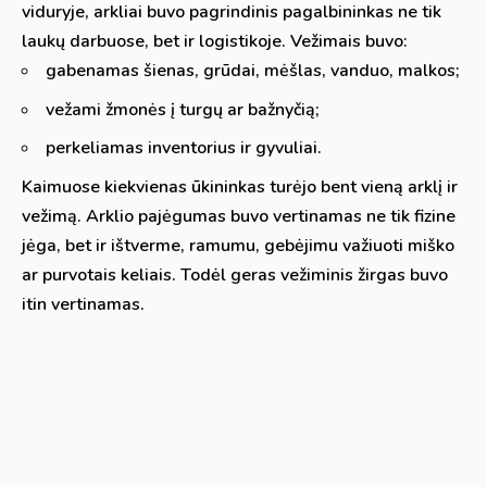
viduryje, arkliai buvo pagrindinis pagalbininkas ne tik
laukų darbuose, bet ir logistikoje. Vežimais buvo:
gabenamas šienas, grūdai, mėšlas, vanduo, malkos;
vežami žmonės į turgų ar bažnyčią;
perkeliamas inventorius ir gyvuliai.
Kaimuose kiekvienas ūkininkas turėjo bent vieną arklį ir
vežimą. Arklio pajėgumas buvo vertinamas ne tik fizine
jėga, bet ir ištverme, ramumu, gebėjimu važiuoti miško
ar purvotais keliais. Todėl geras vežiminis žirgas buvo
itin vertinamas.