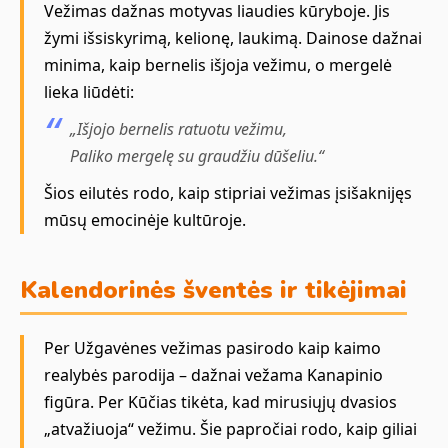
Vežimas dažnas motyvas liaudies kūryboje. Jis
žymi išsiskyrimą, kelionę, laukimą. Dainose dažnai
minima, kaip bernelis išjoja vežimu, o mergelė
lieka liūdėti:
„Išjojo bernelis ratuotu vežimu,
Paliko mergelę su graudžiu dūšeliu.“
Šios eilutės rodo, kaip stipriai vežimas įsišaknijęs
mūsų emocinėje kultūroje.
Kalendorinės šventės ir tikėjimai
Per Užgavėnes vežimas pasirodo kaip kaimo
realybės parodija – dažnai vežama Kanapinio
figūra. Per Kūčias tikėta, kad mirusiųjų dvasios
„atvažiuoja“ vežimu. Šie papročiai rodo, kaip giliai