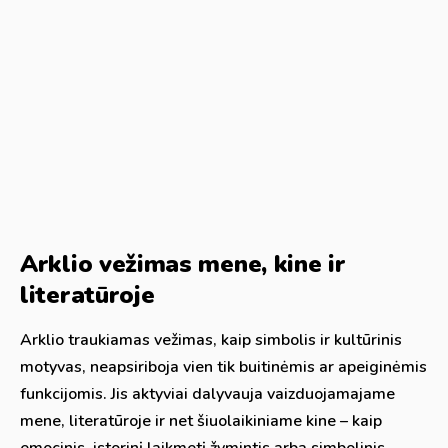
Arklio vežimas mene, kine ir
literatūroje
Arklio traukiamas vežimas, kaip simbolis ir kultūrinis
motyvas, neapsiriboja vien tik buitinėmis ar apeiginėmis
funkcijomis. Jis aktyviai dalyvauja vaizduojamajame
mene, literatūroje ir net šiuolaikiniame kine – kaip
emocinis, istorinį laikmetį žymintis arba simbolinis