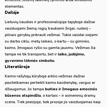
elementas.
Dailėje
Lietuvių liaudies ir profesionaliojoje tapyboje dažnai
vaizduojami žiemą rogių traukiami žirgai, rudenį –
pilnais gėrybių prikrauti vežimai. Tokie vaizdai siejami
su darbo ciklu, metų laikais, o kartu – su giminės,
kaimo, žmogaus ryšio su gamta jausmu. Vežimas čia
tampa ne tik transportu, bet ir
laiko, judėjimo,
gyvenimo tėkmės simboliu
.
Literatūroje
Kaimo rašytojų kūryboje arklio vežimas dažnai
pasitelkiamas perteikti kaimo kasdienybę, vargus ar
džiaugsmus. Jis tampa
buities ir žmogaus emocinės
būsenos atspindžiu
, o kartais – ir asmeninių dramų
scena. Tiek poezijoje, tiek prozoje jis vaizduojamas kaip