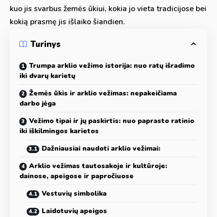
kuo jis svarbus žemės ūkiui, kokia jo vieta tradicijose bei
kokią prasmę jis išlaiko šiandien.
Turinys
Trumpa arklio vežimo istorija: nuo ratų išradimo
iki dvarų karietų
Žemės ūkis ir arklio vežimas: nepakeičiama
darbo jėga
Vežimo tipai ir jų paskirtis: nuo paprasto ratinio
iki iškilmingos karietos
Dažniausiai naudoti arklio vežimai:
Arklio vežimas tautosakoje ir kultūroje:
dainose, apeigose ir papročiuose
Vestuvių simbolika
Laidotuvių apeigos