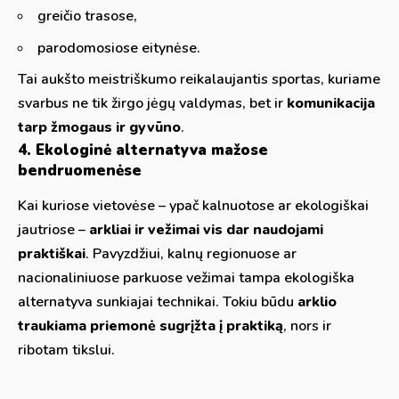
greičio trasose,
parodomosiose eitynėse.
Tai aukšto meistriškumo reikalaujantis sportas, kuriame
svarbus ne tik žirgo jėgų valdymas, bet ir
komunikacija
tarp žmogaus ir gyvūno
.
4. Ekologinė alternatyva mažose
bendruomenėse
Kai kuriose vietovėse – ypač kalnuotose ar ekologiškai
jautriose –
arkliai ir vežimai vis dar naudojami
praktiškai
. Pavyzdžiui, kalnų regionuose ar
nacionaliniuose parkuose vežimai tampa ekologiška
alternatyva sunkiajai technikai. Tokiu būdu
arklio
traukiama priemonė sugrįžta į praktiką
, nors ir
ribotam tikslui.