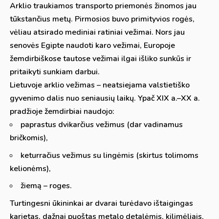
Arklio traukiamos transporto priemonės žinomos jau
tūkstančius metų. Pirmosios buvo primityvios rogės,
vėliau atsirado mediniai ratiniai vežimai. Nors jau
senovės Egipte naudoti karo vežimai, Europoje
žemdirbiškose tautose vežimai ilgai išliko sunkūs ir
pritaikyti sunkiam darbui.
Lietuvoje arklio vežimas – neatsiejama valstietiško
gyvenimo dalis nuo seniausių laikų. Ypač XIX a.–XX a.
pradžioje žemdirbiai naudojo:
paprastus dvikarčius vežimus (dar vadinamus
bričkomis),
keturračius vežimus su lingėmis (skirtus tolimoms
kelionėms),
žiemą – roges.
Turtingesni ūkininkai ar dvarai turėdavo ištaigingas
karietas, dažnai puoštas metalo detalėmis, kilimėliais,