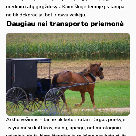
medinių ratų girgždesys. Kaimiškoje temoje jis tampa
ne tik dekoracija, bet ir gyvu veikėju.
Daugiau nei transporto priemonė
Arklio vežimas – tai ne tik keturi ratai ir žirgas priekyje.
Jis yra mūsų kultūros, dainų, apeigų, net mitologinių
vaizdinių dalis. Nors šiandien jo reikšmė pasikeitusi, jis