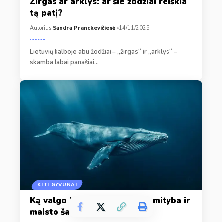
Žirgas ar arklys: ar šie žodžiai reiškia
tą patį?
Autorius:
Sandra Pranckevičienė
14/11/2025
Lietuvių kalboje abu žodžiai – „žirgas“ ir „arklys“ –
skamba labai panašiai…
KITI GYVŪNAI
Ką valgo banginiai: banginių mityba ir
maisto šaltiniai