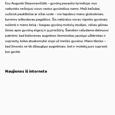
Esu Augustė Steponavičiūtė – gyvūnų pasaulio tyrinėtoja, nuo
vaikystės nešiojusi visus rastus gyvūnėlius namo. Maži kačiukai,
sužeisti paukšteliai ar ežiai sode – visi tapdavo mano globotiniais,
kuriems ieškodavau pagalbos. Šis natūralus noras rūpintis gyvūnais
nulėmė ir mano kelią – baigiau gyvūnų mokslų studijas, vėliau gilinau
žinias apie gyvūnų elgesį ir jų priežiūrą. Šiandien rašydama dalinuosi
patirtimi, kad kiekvienas augintinio šeimininkas jaustųsi užtikrintas ir
suprastų, kokia atsakomybė slypi už meilės gyvūnui. Mano tikslas –
kad žmonės ne tik džiaugtųsi augintiniais, bet ir mokėtų juos suprasti
bei gerbti.
Naujienos iš interneto