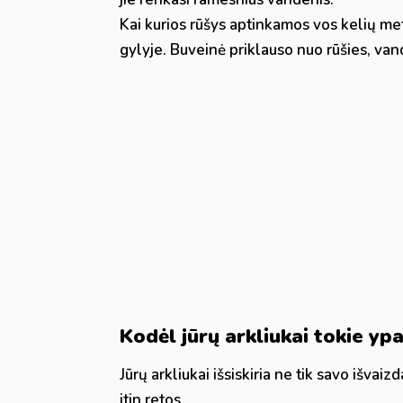
Kai kurios rūšys aptinkamos vos kelių met
gylyje. Buveinė priklauso nuo rūšies, va
Kodėl jūrų arkliukai tokie ypa
Jūrų arkliukai išsiskiria ne tik savo išvai
itin retos.