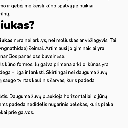
mo ir gebėjimo keisti kūno spalvą jie puikiai
rūnų.
liukas?
liukas
nėra nei arklys, nei moliuskas ar vėžiagyvis. Tai
yngnathidae) šeimai. Artimiausi jo giminaičiai yra
venančios panašiose buveinėse.
inės kūno formos. Jų galva primena arklio, kūnas yra
ga – ilga ir lanksti. Skirtingai nei dauguma žuvų,
ną saugo tvirtas kaulinis šarvas, kuris padeda
ėtis. Dauguma žuvų plaukioja horizontaliai, o
jūrų
jiems padeda nedidelis nugarinis pelekas, kuris plaka
ekai prie galvos.