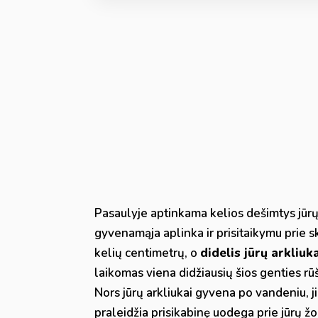
Pasaulyje aptinkama kelios dešimtys jūrų a
gyvenamąja aplinka ir prisitaikymu prie s
kelių centimetrų, o
didelis jūrų arkliuk
laikomas viena didžiausių šios genties rūš
Nors jūrų arkliukai gyvena po vandeniu, jie
praleidžia prisikabinę uodega prie jūrų ž