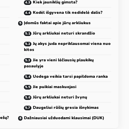
Kiek jauniklių gimsta?
Kodėl išgyvena tik nedidelė dalis?
Įdomūs faktai apie jūrų arkliukus
Jūrų arkliukai neturi skrandžio
Jų akys juda nepriklausomai viena nuo
kitos
Jie yra vieni lėčiausių plaukikų
pasaulyje
Uodega veikia tarsi papildoma ranka
Jie puikiai maskuojasi
Jūrų arkliukai neturi žvynų
Daugeliui rūšių gresia išnykimas
iešų?
Dažniausiai užduodami klausimai (DUK)