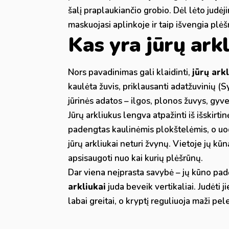
šalį praplaukiančio grobio. Dėl lėto judėji
maskuojasi aplinkoje ir taip išvengia plėš
Kas yra jūrų ark
Nors pavadinimas gali klaidinti,
jūrų ark
kaulėta žuvis, priklausanti adatžuvinių (S
jūrinės adatos – ilgos, plonos žuvys, gy
Jūrų arkliukus lengva atpažinti iš išskirt
padengtas kaulinėmis plokštelėmis, o uode
jūrų arkliukai neturi žvynų. Vietoje jų kū
apsisaugoti nuo kai kurių plėšrūnų.
Dar viena neįprasta savybė – jų kūno pad
arkliukai
juda beveik vertikaliai. Judėti 
labai greitai, o kryptį reguliuoja maži pel