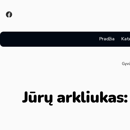
Pradžia
Kat
Gyvū
Jūrų arkliukas