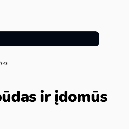
aktai
būdas ir įdomūs