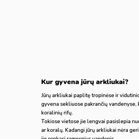
Kur gyvena jūrų arkliukai?
Jūrų arkliukai paplitę tropinėse ir vidutin
gyvena sekliuose pakrančių vandenyse, k
koralinių rifų.
Tokiose vietose jie lengvai pasislepia nuo
ar koralų. Kadangi jūrų arkliukai nėra geri
jie renkasi ramesnius vandenis.