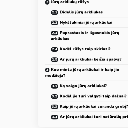
Jūrų arkliukų rūšys
Didelis jūrų arkliukas
Nykštukiniai jūrų arkliukai
Paprastasis ir ilgasnukis jūrų
arkliukas
Kodėl rūšys taip skiriasi?
Ar jūrų arkliukai keičia spalvą?
Kuo minta jūrų arkliukai ir kaip jie
medžioja?
Ką valgo jūrų arkliukai?
Kodėl jie turi valgyti taip dažnai?
Kaip jūrų arkliukai suranda grobį?
Ar jūrų arkliukai turi natūralių pr