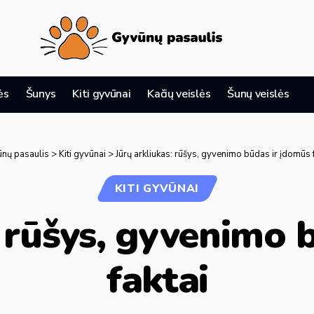
ės
Šunys
Kiti gyvūnai
Kačių veislės
Šunų veislės
nų pasaulis
>
Kiti gyvūnai
>
Jūrų arkliukas: rūšys, gyvenimo būdas ir įdomūs f
KITI GYVŪNAI
: rūšys, gyvenimo 
faktai