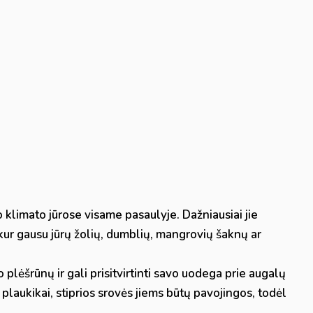
io klimato jūrose visame pasaulyje. Dažniausiai jie
ur gausu jūrų žolių, dumblių, mangrovių šaknų ar
 plėšrūnų ir gali prisitvirtinti savo uodega prie augalų
 plaukikai, stiprios srovės jiems būtų pavojingos, todėl