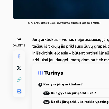
Jūrų arkliukas: rūšys, gyvenimo būdas ir įdomūs faktai
Jūrų arkliukas – vienas neįprasčiausių jū
tačiau iš tikrųjų jis priklauso žuvų grupei
DALINTIS
ir išskirtiniu elgesiu – būtent patinai išne
arkliukai jau daugelį metų domina tiek m
Turinys
Kas yra jūrų arkliukas?
Kur gyvena jūrų arkliukai?
Kodėl jūrų arkliukai tokie ypating