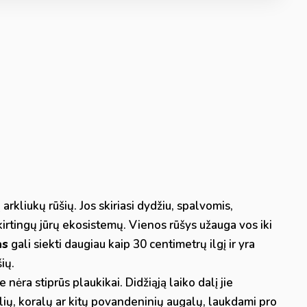
rkliukų rūšių. Jos skiriasi dydžiu, spalvomis,
kirtingų jūrų ekosistemų. Vienos rūšys užauga vos iki
as
gali siekti daugiau kaip 30 centimetrų ilgį ir yra
ių.
 nėra stiprūs plaukikai. Didžiąją laiko dalį jie
olių, koralų ar kitų povandeninių augalų, laukdami pro