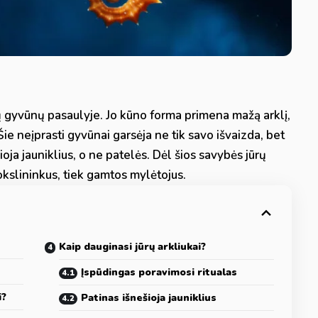
rų gyvūnų pasaulyje. Jo kūno forma primena mažą arklį,
. Šie neįprasti gyvūnai garsėja ne tik savo išvaizda, bet
šioja jauniklius, o ne patelės. Dėl šios savybės jūrų
okslininkus, tiek gamtos mylėtojus.
Kaip dauginasi jūrų arkliukai?
Įspūdingas poravimosi ritualas
i?
Patinas išnešioja jauniklius