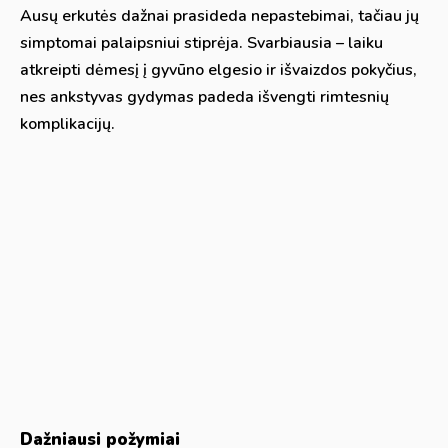
Ausų erkutės dažnai prasideda nepastebimai, tačiau jų
simptomai palaipsniui stiprėja. Svarbiausia – laiku
atkreipti dėmesį į gyvūno elgesio ir išvaizdos pokyčius,
nes ankstyvas gydymas padeda išvengti rimtesnių
komplikacijų.
Dažniausi požymiai