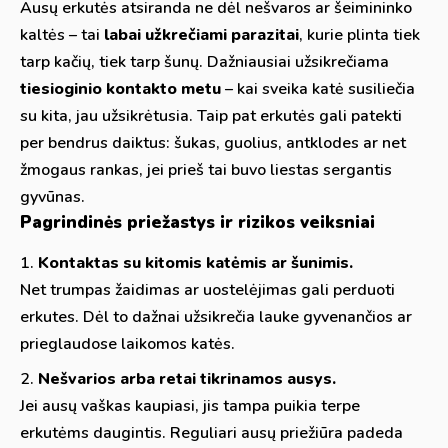
Ausų erkutės atsiranda ne dėl nešvaros ar šeimininko
kaltės – tai
labai užkrečiami parazitai
, kurie plinta tiek
tarp kačių, tiek tarp šunų. Dažniausiai užsikrečiama
tiesioginio kontakto metu
– kai sveika katė susiliečia
su kita, jau užsikrėtusia. Taip pat erkutės gali patekti
per bendrus daiktus: šukas, guolius, antklodes ar net
žmogaus rankas, jei prieš tai buvo liestas sergantis
gyvūnas.
Pagrindinės priežastys ir rizikos veiksniai
Kontaktas su kitomis katėmis ar šunimis.
Net trumpas žaidimas ar uostelėjimas gali perduoti
erkutes. Dėl to dažnai užsikrečia lauke gyvenančios ar
prieglaudose laikomos katės.
Nešvarios arba retai tikrinamos ausys.
Jei ausų vaškas kaupiasi, jis tampa puikia terpe
erkutėms daugintis. Reguliari ausų priežiūra padeda