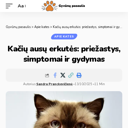
Aa
Gyvūnų pasaulis
>
Apie kates
>
Kačių ausų erkutės: priežastys, simptomai ir gydymas
APIE KATES
Kačių ausų erkutės: priežastys,
simptomai ir gydymas
Autorius:
Sandra Pranckevičienė
13/10/2025
11 Min