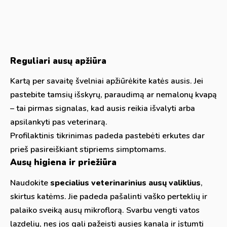
Reguliari ausų apžiūra
Kartą per savaitę švelniai apžiūrėkite katės ausis. Jei
pastebite tamsių išskyrų, paraudimą ar nemalonų kvapą
– tai pirmas signalas, kad ausis reikia išvalyti arba
apsilankyti pas veterinarą.
Profilaktinis tikrinimas padeda pastebėti erkutes dar
prieš pasireiškiant stipriems simptomams.
Ausų higiena ir priežiūra
Naudokite
specialius veterinarinius ausų valiklius
,
skirtus katėms. Jie padeda pašalinti vaško perteklių ir
palaiko sveiką ausų mikroflorą. Svarbu vengti vatos
lazdelių, nes jos gali pažeisti ausies kanalą ir įstumti