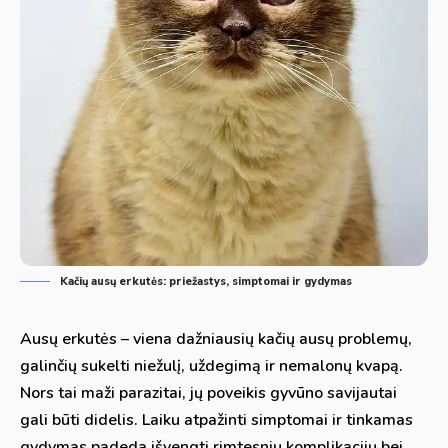
Kačių ausų erkutės: priežastys, simptomai ir gydymas
Ausų erkutės – viena dažniausių kačių ausų problemų,
galinčių sukelti niežulį, uždegimą ir nemalonų kvapą.
Nors tai maži parazitai, jų poveikis gyvūno savijautai
gali būti didelis. Laiku atpažinti simptomai ir tinkamas
gydymas padeda išvengti rimtesnių komplikacijų bei