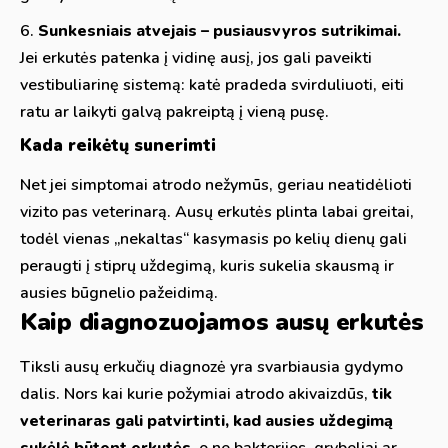
Sunkesniais atvejais – pusiausvyros sutrikimai.
Jei erkutės patenka į vidinę ausį, jos gali paveikti
vestibuliarinę sistemą: katė pradeda svirduliuoti, eiti
ratu ar laikyti galvą pakreiptą į vieną pusę.
Kada reikėtų sunerimti
Net jei simptomai atrodo nežymūs, geriau neatidėlioti
vizito pas veterinarą. Ausų erkutės plinta labai greitai,
todėl vienas „nekaltas“ kasymasis po kelių dienų gali
peraugti į stiprų uždegimą, kuris sukelia skausmą ir
ausies būgnelio pažeidimą.
Kaip diagnozuojamos ausų erkutės
Tiksli ausų erkučių diagnozė yra svarbiausia gydymo
dalis. Nors kai kurie požymiai atrodo akivaizdūs,
tik
veterinaras gali patvirtinti, kad ausies uždegimą
sukėlė būtent erkutės
, o ne bakterijos, grybeliai ar