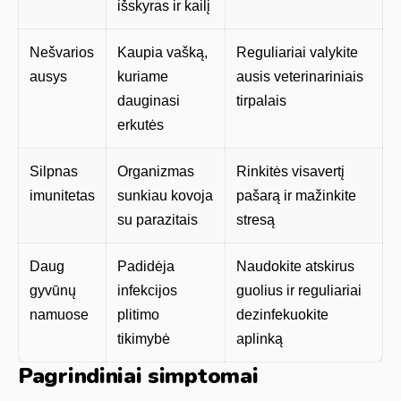
išskyras ir kailį
Nešvarios
Kaupia vašką,
Reguliariai valykite
ausys
kuriame
ausis veterinariniais
dauginasi
tirpalais
erkutės
Silpnas
Organizmas
Rinkitės visavertį
imunitetas
sunkiau kovoja
pašarą ir mažinkite
su parazitais
stresą
Daug
Padidėja
Naudokite atskirus
gyvūnų
infekcijos
guolius ir reguliariai
namuose
plitimo
dezinfekuokite
tikimybė
aplinką
Pagrindiniai simptomai