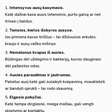
Intensyvus ausų kasymasis.
Katė dažnai kasa ausis letenomis, purto galvą ar net
trinasi į baldus.
Tamsios, kietos išskyros ausyse.
Jos primena kavos tirščius – tai džiūvusios erkutės,
kraujo ir ausų vaško mišinys.
Nemalonus kvapas iš ausies.
Būdingas dėl uždegimo ir bakterijų, kurios dauginasi
dėl pažeistos odos.
Ausies paraudimas ir jautrumas.
Palietus ausį katė gali sulaikyti kvėpavimą, miauktelėti
ar bandyti sprukti – tai rodo skausmą.
Elgesio pokyčiai.
Katė tampa dirglesnė, miega mažiau, gali vengti
glostymo ar kontaktų.