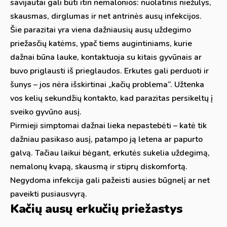
savijautai gali būti itin nemalonios: nuolatinis niežulys,
skausmas, dirglumas ir net antrinės ausų infekcijos.
Šie parazitai yra viena dažniausių ausų uždegimo
priežasčių katėms, ypač tiems augintiniams, kurie
dažnai būna lauke, kontaktuoja su kitais gyvūnais ar
buvo priglausti iš prieglaudos. Erkutes gali perduoti ir
šunys – jos nėra išskirtinai „kačių problema“. Užtenka
vos kelių sekundžių kontakto, kad parazitas persikeltų į
sveiko gyvūno ausį.
Pirmieji simptomai dažnai lieka nepastebėti – katė tik
dažniau pasikaso ausį, patampo ją letena ar papurto
galvą. Tačiau laikui bėgant, erkutės sukelia uždegimą,
nemalonų kvapą, skausmą ir stiprų diskomfortą.
Negydoma infekcija gali pažeisti ausies būgnelį ar net
paveikti pusiausvyrą.
Kačių ausų erkučių priežastys