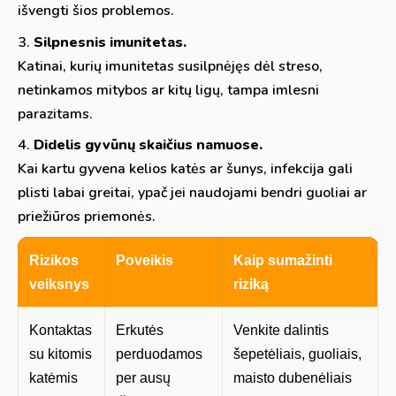
išvengti šios problemos.
Silpnesnis imunitetas.
Katinai, kurių imunitetas susilpnėjęs dėl streso,
netinkamos mitybos ar kitų ligų, tampa imlesni
parazitams.
Didelis gyvūnų skaičius namuose.
Kai kartu gyvena kelios katės ar šunys, infekcija gali
plisti labai greitai, ypač jei naudojami bendri guoliai ar
priežiūros priemonės.
Rizikos
Poveikis
Kaip sumažinti
veiksnys
riziką
Kontaktas
Erkutės
Venkite dalintis
su kitomis
perduodamos
šepetėliais, guoliais,
katėmis
per ausų
maisto dubenėliais