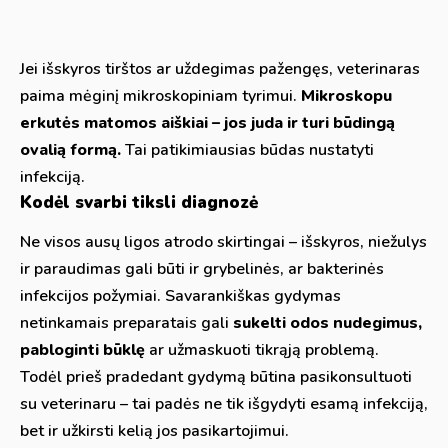
Jei išskyros tirštos ar uždegimas pažengęs, veterinaras
paima mėginį mikroskopiniam tyrimui.
Mikroskopu
erkutės matomos aiškiai – jos juda ir turi būdingą
ovalią formą.
Tai patikimiausias būdas nustatyti
infekciją.
Kodėl svarbi tiksli diagnozė
Ne visos ausų ligos atrodo skirtingai – išskyros, niežulys
ir paraudimas gali būti ir grybelinės, ar bakterinės
infekcijos požymiai. Savarankiškas gydymas
netinkamais preparatais gali
sukelti odos nudegimus,
pabloginti būklę
ar užmaskuoti tikrąją problemą.
Todėl prieš pradedant gydymą būtina pasikonsultuoti
su veterinaru – tai padės ne tik išgydyti esamą infekciją,
bet ir užkirsti kelią jos pasikartojimui.