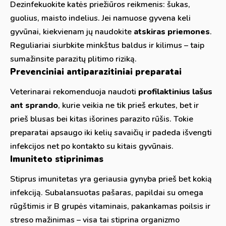
Dezinfekuokite katės priežiūros reikmenis: šukas,
guolius, maisto indelius. Jei namuose gyvena keli
gyvūnai, kiekvienam jų naudokite
atskiras priemones
.
Reguliariai siurbkite minkštus baldus ir kilimus – taip
sumažinsite parazitų plitimo riziką.
Prevenciniai antiparazitiniai preparatai
Veterinarai rekomenduoja naudoti
profilaktinius lašus
ant sprando
, kurie veikia ne tik prieš erkutes, bet ir
prieš blusas bei kitas išorines parazito rūšis. Tokie
preparatai apsaugo iki kelių savaičių ir padeda išvengti
infekcijos net po kontakto su kitais gyvūnais.
Imuniteto stiprinimas
Stiprus imunitetas yra geriausia gynyba prieš bet kokią
infekciją. Subalansuotas pašaras, papildai su omega
rūgštimis ir B grupės vitaminais, pakankamas poilsis ir
streso mažinimas – visa tai stiprina organizmo