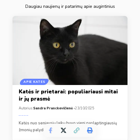
Daugiau naujienų ir patarimų apie augintinius
APIE KATES
Katės ir prietarai: populiariausi mitai
ir jų prasmė
Autorius:
Sandra Pranckevičienė
23/10/2025
Katės nuo seniausių laikų buvo vieni paslaptingiausių
žmonių palydovų. Jų tylus žingsnis,…