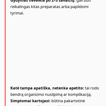
Gydymas neveikia po 2–3 savaičių:
gali būti
reikalingas kitas preparatas arba papildomi
tyrimai.
Katė tampa apatiška, netenka apetito:
tai rodo
bendrą organizmo nusilpimą ar komplikaciją.
Simptomai kartojasi:
būtina pakartotinė