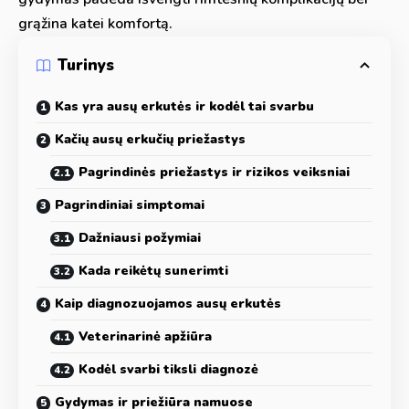
grąžina katei komfortą.
Turinys
Kas yra ausų erkutės ir kodėl tai svarbu
Kačių ausų erkučių priežastys
Pagrindinės priežastys ir rizikos veiksniai
Pagrindiniai simptomai
Dažniausi požymiai
Kada reikėtų sunerimti
Kaip diagnozuojamos ausų erkutės
Veterinarinė apžiūra
Kodėl svarbi tiksli diagnozė
Gydymas ir priežiūra namuose