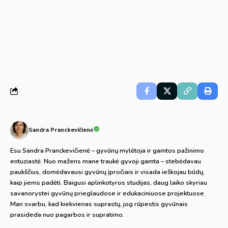
Sandra Pranckevičienė
Esu Sandra Pranckevičienė – gyvūnų mylėtoja ir gamtos pažinimo
entuziastė. Nuo mažens mane traukė gyvoji gamta – stebėdavau
paukščius, domėdavausi gyvūnų įpročiais ir visada ieškojau būdų,
kaip jiems padėti. Baigusi aplinkotyros studijas, daug laiko skyriau
savanorystei gyvūnų prieglaudose ir edukaciniuose projektuose.
Man svarbu, kad kiekvienas suprastų, jog rūpestis gyvūnais
prasideda nuo pagarbos ir supratimo.