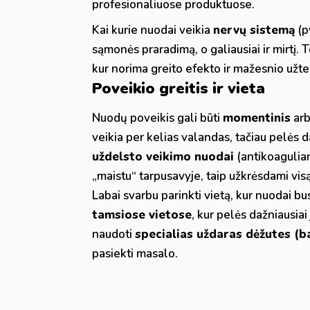
profesionaliuose produktuose.
Kai kurie nuodai veikia
nervų sistemą
(p
sąmonės praradimą, o galiausiai ir mirtį.
kur norima greito efekto ir mažesnio užt
Poveikio greitis ir vieta
Nuodų poveikis gali būti
momentinis
ar
veikia per kelias valandas, tačiau pelės d
uždelsto veikimo nuodai
(antikoagulian
„maistu“ tarpusavyje, taip užkrėsdami visą
Labai svarbu parinkti vietą, kur nuodai b
tamsiose vietose
, kur pelės dažniausiai
naudoti
specialias uždaras dėžutes (ba
pasiekti masalo.