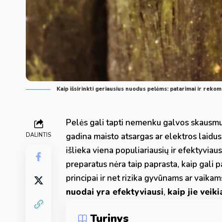
Kaip išsirinkti geriausius nuodus pelėms: patarimai ir reko
Pelės gali tapti nemenku galvos skausmu 
gadina maisto atsargas ar elektros laidus, 
DALINTIS
išlieka viena populiariausių ir efektyviau
preparatus nėra taip paprasta, kaip gali p
principai ir net rizika gyvūnams ar vaikam
nuodai yra efektyviausi
,
kaip jie veiki
Turinys