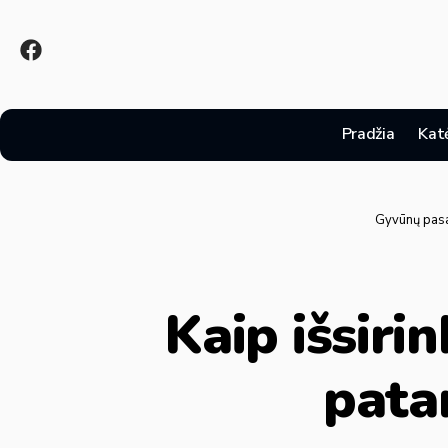
Pradžia
Kat
Gyvūnų pasa
Kaip išsiri
pata