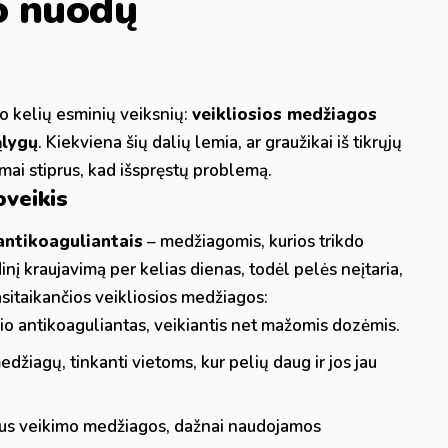
o nuodų
 kelių esminių veiksnių:
veikliosios medžiagos
ąlygų
. Kiekviena šių dalių lemia, ar graužikai iš tikrųjų
mai stiprus, kad išspręstų problemą.
oveikis
antikoaguliantais
– medžiagomis, kurios trikdo
inį kraujavimą per kelias dienas, todėl pelės neįtaria,
asitaikančios veikliosios medžiagos:
kio antikoaguliantas, veikiantis net mažomis dozėmis.
džiagų, tinkanti vietoms, kur pelių daug ir jos jau
us veikimo medžiagos, dažnai naudojamos