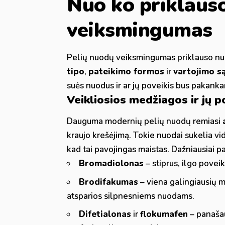
Nuo ko priklaus
veiksmingumas
Pelių nuodų veiksmingumas priklauso nuo
tipo
,
pateikimo formos
ir
vartojimo s
suės nuodus ir ar jų poveikis bus pakanka
Veikliosios medžiagos ir jų p
Dauguma modernių pelių nuodų remiasi
kraujo krešėjimą. Tokie nuodai sukelia vid
kad tai pavojingas maistas. Dažniausiai p
Bromadiolonas
– stiprus, ilgo povei
Brodifakumas
– viena galingiausių me
atsparios silpnesniems nuodams.
Difetialonas
ir
flokumafen
– panaša