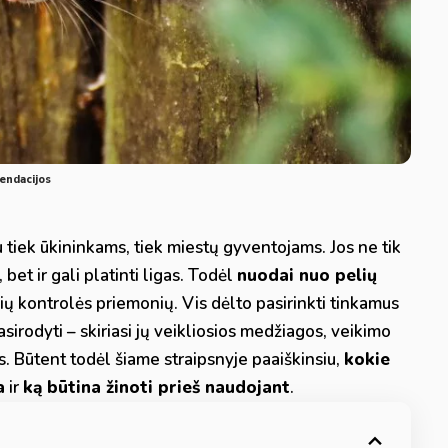
mendacijos
tiek ūkininkams, tiek miestų gyventojams. Jos ne tik
bet ir gali platinti ligas. Todėl
nuodai nuo pelių
sių kontrolės priemonių. Vis dėlto pasirinkti tinkamus
asirodyti – skiriasi jų veikliosios medžiagos, veikimo
s. Būtent todėl šiame straipsnyje paaiškinsiu,
kokie
a
ir
ką būtina žinoti prieš naudojant
.