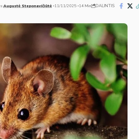
DALINTIS
s:
Augustė Steponavičiūtė
11/11/2025
14 Min