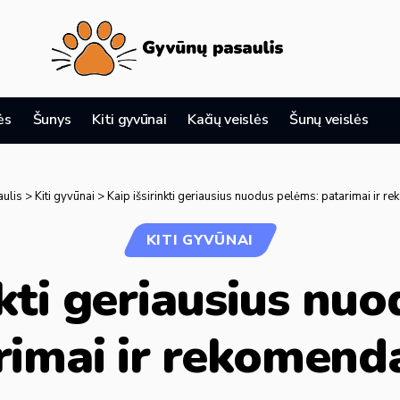
ės
Šunys
Kiti gyvūnai
Kačių veislės
Šunų veislės
ulis
>
Kiti gyvūnai
>
Kaip išsirinkti geriausius nuodus pelėms: patarimai ir r
KITI GYVŪNAI
nkti geriausius nu
rimai ir rekomenda