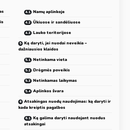
as
Namų aplinkoje
is
Ūkiuose ir sandėliuose
Lauko teritorijose
Ką daryti, jei nuodai neveikia –
dažniausios klaidos
Netinkama vieta
Drėgmės poveikis
Netinkamas laikymas
Aplinkos švara
Atsakingas nuodų naudojimas: ką daryti ir
kada kreiptis pagalbos
Ką galima daryti naudojant nuodus
atsakingai