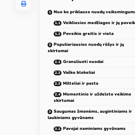
Nuo ko priklauso nuodų veiksmingum
Veikliosios medžiagos ir jų poveik
Poveikio greitis ir vieta
Populiariausios nuodų rūšys ir jų
skirtumai
Granuliuoti nuodai
Vaško blokeliai
Milteliai ir pasta
Momentinio ir uždelsto veikimo
skirtumai
Saugumas žmonėms, augintiniams ir
laukiniams gyvūnams
Pavojai naminiams gyvūnams