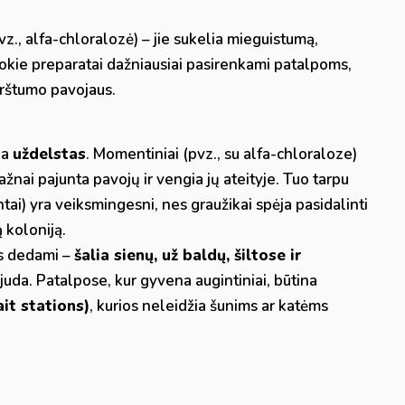
vz., alfa-chloralozė) – jie sukelia mieguistumą,
 Tokie preparatai dažniausiai pasirenkami patalpoms,
erštumo pavojaus.
ba
uždelstas
. Momentiniai (pvz., su alfa-chloraloze)
ažnai pajunta pavojų ir vengia jų ateityje. Tuo tarpu
tai) yra veiksmingesni, nes graužikai spėja pasidalinti
 koloniją.
us dedami –
šalia sienų, už baldų, šiltose ir
 juda. Patalpose, kur gyvena augintiniai, būtina
it stations)
, kurios neleidžia šunims ar katėms