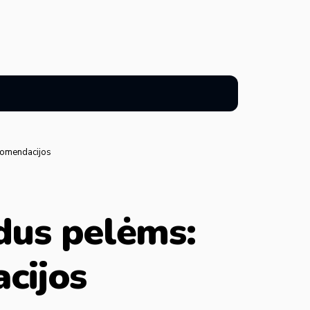
ekomendacijos
odus pelėms:
cijos