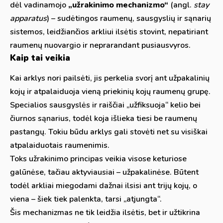
dėl vadinamojo
„užrakinimo mechanizmo“
(angl.
stay
apparatus
) – sudėtingos raumenų, sausgyslių ir sąnarių
sistemos, leidžiančios arkliui ilsėtis stovint, nepatiriant
raumenų nuovargio ir neprarandant pusiausvyros.
Kaip tai veikia
Kai arklys nori pailsėti, jis perkelia svorį ant užpakalinių
kojų ir atpalaiduoja vieną priekinių kojų raumenų grupę.
Specialios sausgyslės ir raiščiai „užfiksuoja“ kelio bei
čiurnos sąnarius, todėl koja išlieka tiesi be raumenų
pastangų. Tokiu būdu arklys gali stovėti net su visiškai
atpalaiduotais raumenimis.
Toks užrakinimo principas veikia visose keturiose
galūnėse, tačiau aktyviausiai – užpakalinėse. Būtent
todėl arkliai miegodami dažnai ilsisi ant trijų kojų, o
viena – šiek tiek palenkta, tarsi „atjungta“.
Šis mechanizmas ne tik leidžia ilsėtis, bet ir užtikrina