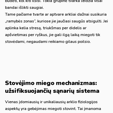
budėti, kol kiti ilsisi. Tokia grupinė tvarka leidžia visai
bandai išlikti saugiai.
Tame pačiame tvarte ar aptvare arkliai dažnai susikuria
„ramybės zonas“, kuriose jie jaučiasi saugūs atsigulti. Jei
aplinka kelia stresą, triukšmas per didelis ar
apšvietimas per ryškus, jie gali ilgą laiką miegoti tik
stovėdami, negaudami reikiamo gilaus poilsio.
Stovėjimo miego mechanizmas:
užsifiksuojančių sąnarių sistema
Vienas įdomiausių ir unikaliausių arklio fiziologijos
aspektų yra gebėjimas miegoti stovint. Tai įmanoma