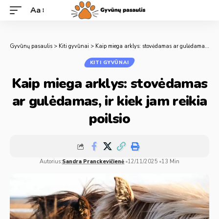
Aa
Gyvūnų pasaulis
>
Kiti gyvūnai
>
Kaip miega arklys: stovėdamas ar gulėdamas, ir kiek jam reikia poilsio
KITI GYVŪNAI
Kaip miega arklys: stovėdamas
ar gulėdamas, ir kiek jam reikia
poilsio
Autorius:
Sandra Pranckevičienė
12/11/2025
13 Min