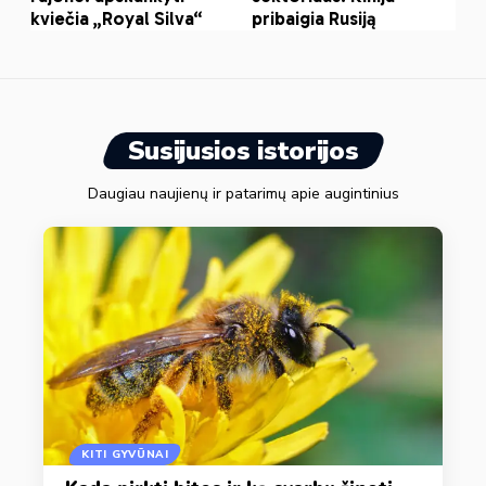
Susijusios istorijos
Daugiau naujienų ir patarimų apie augintinius
KITI GYVŪNAI