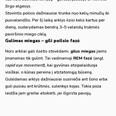
žirgo elgesys.
Stovintis poilsis dažniausiai trunka nuo kelių minučių iki
pusvalandžio. Per šį laiką arklys ilsisi kelis kartus per
dieną, sudarydamas bendrą 3–5 valandų trukmės
paviršinio miego ciklą.
Gulimas miegas – gili poilsio fazė
Nors arkliai gali ilsėtis stovėdami,
gilus miegas
jiems
įmanomas tik gulint. Tai vadinamoji
REM fazė
(angl.
rapid eye movement
), kai gyvūnas atsipalaiduoja
visiškai, o kūnas pereina į atstatomąją būseną.
Gulėdamas arklys dažniausiai susiriečia ant šono arba
guli pusiau ant krūtinės, sulenkęs kojas. Tokia poza
leidžia jam greitai atsikelti, jei išgirsta pavojų.