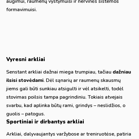
augimui, raumenų vystymuisi ir nervinės sistemos
formavimuisi.
Vyresni arkliai
Senstant arkliai dažnai miega trumpiau, tačiau
dažniau
ilsisi stovėdami
. Dėl sąnarių ar raumenų skausmų
jiems gali būti sunkiau atsigulti ir vėl atsikelti, todėl
stovimas poilsis tampa pagrindiniu. Tokiais atvejais
svarbu, kad aplinka būtų rami, grindys – neslidžios, o
guolis – patogus.
Sportiniai ir dirbantys arkliai
Arkliai, dalyvaujantys varžybose ar treniruotėse, patiria