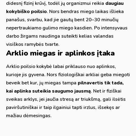
didesnį fizinį krūvį, todėl jų organizmui reikia
daugiau
kokybiško poilsio
. Nors bendras miego laikas išlieka
panašus, svarbu, kad jie gautų bent 20–30 minučių
nepertraukiamo gulimo miego kasdien. Po intensyvaus
darbo žirgams naudinga suteikti kelias valandas
visiškos ramybės tvarte.
Arklio miegas ir aplinkos įtaka
Arklio poilsio kokybė labai priklauso nuo aplinkos,
kurioje jis gyvena. Nors fiziologiškai arkliai geba miegoti
beveik bet kur, jų miegas tampa
pilnavertis tik tada,
kai aplinka suteikia saugumo jausmą
. Net ir fiziškai
sveikas arklys, jei jaučia stresą ar triukšmą, gali ilsėtis
paviršutiniškai ir taip ilgainiui tapti irzlus, išsekęs ar
mažiau dėmesingas.