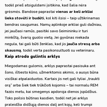
todėl prieš atsiguldami įsitikina, kad šalia nėra
grėsmės. Bandose paprastai
vienas ar keli arkliai
lieka stovėti ir budėti
, kol kiti ilsisi – taip užtikrinamas
bendras saugumas. Namų aplinkoje arkliai guli dažniau,
jei jaučiasi ramūs, pasitiki savo šeimininku ir turi
minkštą, švarią guolio vietą. Jei gyvūnas niekada
negula, tai gali būti ženklas, kad jis
jaučia stresą arba
skausmą
, todėl verta pasikonsultuoti su veterinaru.
Kaip atrodo gulintis arklys
Miegodamas gulomis, arklys paprastai pasisuka ant
šono, ištiesto kūno, užmerktomis akimis, o ausys būna
visiškai atpalaiduotos. Kartais jis net gali tyliai „traukti
orą“ arba šiek tiek trūkčioti kojomis – tai normalu REM
fazės metu, kai smegenys apdoroja dienos įspūdžius.
Toks poilsis būtinas kasdien, todėl net jei arklys
praleidžia didžiąją dienos dalį ant kojų, keli trumpi