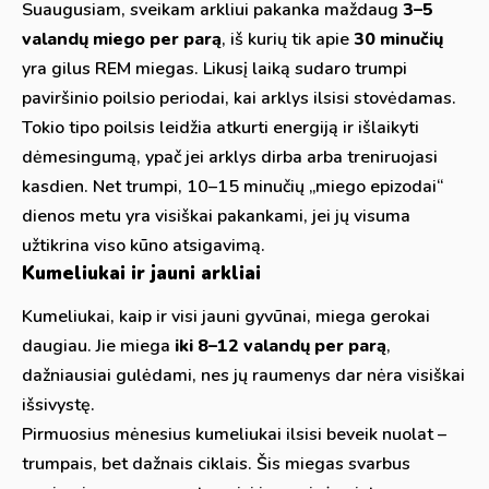
Suaugusiam, sveikam arkliui pakanka maždaug
3–5
valandų miego per parą
, iš kurių tik apie
30 minučių
yra gilus REM miegas. Likusį laiką sudaro trumpi
paviršinio poilsio periodai, kai arklys ilsisi stovėdamas.
Tokio tipo poilsis leidžia atkurti energiją ir išlaikyti
dėmesingumą, ypač jei arklys dirba arba treniruojasi
kasdien. Net trumpi, 10–15 minučių „miego epizodai“
dienos metu yra visiškai pakankami, jei jų visuma
užtikrina viso kūno atsigavimą.
Kumeliukai ir jauni arkliai
Kumeliukai, kaip ir visi jauni gyvūnai, miega gerokai
daugiau. Jie miega
iki 8–12 valandų per parą
,
dažniausiai gulėdami, nes jų raumenys dar nėra visiškai
išsivystę.
Pirmuosius mėnesius kumeliukai ilsisi beveik nuolat –
trumpais, bet dažnais ciklais. Šis miegas svarbus