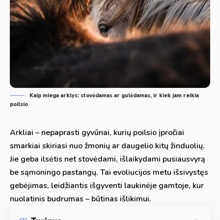
Kaip miega arklys: stovėdamas ar gulėdamas, ir kiek jam reikia
poilsio
Arkliai – nepaprasti gyvūnai, kurių poilsio įpročiai
smarkiai skiriasi nuo žmonių ar daugelio kitų žinduolių.
Jie geba ilsėtis net stovėdami, išlaikydami pusiausvyrą
be sąmoningo pastangų. Tai evoliucijos metu išsivystęs
gebėjimas, leidžiantis išgyventi laukinėje gamtoje, kur
nuolatinis budrumas – būtinas išlikimui.