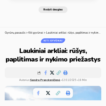
Rodyti daugiau
Gyvūnų pasaulis
>
Kiti gyvūnai
>
Laukiniai arkliai: rūšys, paplitimas ir nykimo priežastys
KITI GYVŪNAI
Laukiniai arkliai: rūšys,
paplitimas ir nykimo priežastys
Autorius:
Sandra Pranckevičienė
12/11/2025
16 Min