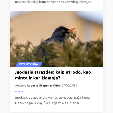
neįprasčiausių Lietuvos vandens vabzdžių. Nors jo…
KITI GYVŪNAI
Juodasis strazdas: kaip atrodo, kuo
minta ir kur žiemoja?
Autorius:
Augustė Steponavičiūtė
07/05/2026
Juodasis strazdas yra vienas geriausiai pažįstamų
Lietuvos paukščių. Šis elegantiškas ir labai…