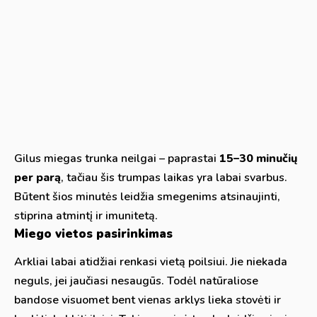
Gilus miegas trunka neilgai – paprastai
15–30 minučių
per parą
, tačiau šis trumpas laikas yra labai svarbus.
Būtent šios minutės leidžia smegenims atsinaujinti,
stiprina atmintį ir imunitetą.
Miego vietos pasirinkimas
Arkliai labai atidžiai renkasi vietą poilsiui. Jie niekada
neguls, jei jaučiasi nesaugūs. Todėl natūraliose
bandose visuomet bent vienas arklys lieka stovėti ir