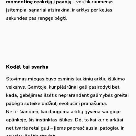
momentinę reakciją į pavojų
– vos tik raumenys
įsitempia, sąnariai atsirakina, ir arklys per kelias
sekundes pasirengęs bėgti.
Kodėl tai svarbu
Stovimas miegas buvo esminis laukinių arklių išlikimo
veiksnys. Gamtoje, kur plėšrūnai gali pasirodyti bet
kada, gebėjimas ilsėtis neprarandant galimybės greitai
pabėgti suteikė didžiulį evoliucinį pranašumą.
Net ir šiandien, kai dauguma arklių gyvena saugioje
aplinkoje, šis instinktas išlikęs. Dėl to kai kurie arkliai
net tvarte retai guli – jiems paprasčiausiai patogiau ir