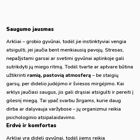
Saugumo jausmas
Arkliai – grobio gyvūnai, todėl jie instinktyviai vengia
atsigulti, jei jaučia bent menkiausią pavojų. Stresas,
nepažįstami garsai ar svetimi gyvūnai aplinkoje gali
sutrikdyti jų miego ritmą. Todėl tvarte ar aptvare būtina
užtikrinti
ramią, pastovią atmosferą
– be staigių
garsų, per didelio judėjimo ir šviesos mirgėjimo. Kai
arklys jaučiasi saugus, jis gali drąsiai atsigulti ir pereiti į
gilesnį miegą. Tai ypač svarbu žirgams, kurie daug
dirba ar dalyvauja varžybose – jų organizmui reikia
psichologinio atsipalaidavimo.
Erdvė ir komfortas
Arkliai yra dideli gyvūnai, todėl jiems reikia