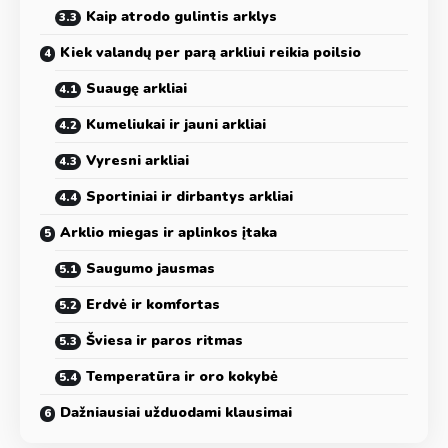
Kaip atrodo gulintis arklys
Kiek valandų per parą arkliui reikia poilsio
Suaugę arkliai
Kumeliukai ir jauni arkliai
Vyresni arkliai
Sportiniai ir dirbantys arkliai
Arklio miegas ir aplinkos įtaka
Saugumo jausmas
Erdvė ir komfortas
Šviesa ir paros ritmas
Temperatūra ir oro kokybė
Dažniausiai užduodami klausimai