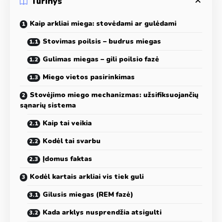
Turinys
Kaip arkliai miega: stovėdami ar gulėdami
Stovimas poilsis – budrus miegas
Gulimas miegas – gili poilsio fazė
Miego vietos pasirinkimas
Stovėjimo miego mechanizmas: užsifiksuojančių
sąnarių sistema
Kaip tai veikia
Kodėl tai svarbu
Įdomus faktas
Kodėl kartais arkliai vis tiek guli
Gilusis miegas (REM fazė)
Kada arklys nusprendžia atsigulti