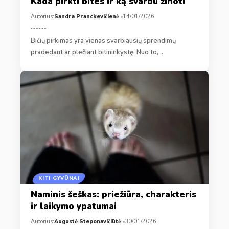
Kada pirkti bites ir ką svarbu žinoti
Autorius:
Sandra Pranckevičienė
14/01/2026
Bičių pirkimas yra vienas svarbiausių sprendimų
pradedant ar plečiant bitininkystę. Nuo to,…
KITI GYVŪNAI
Naminis šeškas: priežiūra, charakteris
ir laikymo ypatumai
Autorius:
Augustė Steponavičiūtė
30/01/2026