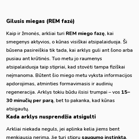
Gilusis miegas (REM fazė)
Kaip ir žmonės, arkliai turi
REM miego fazę
, kai
smegenys aktyvios, o kūnas visiškai atsipalaiduoja. Ši
būsena pasireiškia tik tada, kai arklys guli ant šono arba
pusiau ant krūtinės. Tuo metu jo raumenys
atsipalaiduoja taip stipriai, kad stovėti tampa fiziškai
neįmanoma. Būtent šio miego metu vyksta informacijos
apdorojimas, atminties formavimasis ir audinių
regeneracija. Arklys tokiu būdu ilsisi trumpai – vos
15–
30 minučių per parą
, bet to pakanka, kad kūnas
atsigautų.
Kada arklys nusprendžia atsigulti
Arkliai niekada neguls, jei aplinka kelia jiems bent
menkiausią nerimą. Jie turi stiprų
saugumo instinktą
,