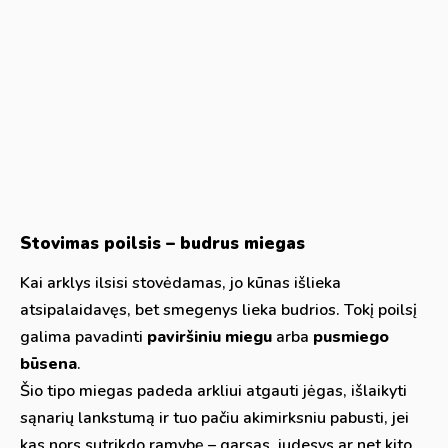
Stovimas poilsis – budrus miegas
Kai arklys ilsisi stovėdamas, jo kūnas išlieka
atsipalaidavęs, bet smegenys lieka budrios. Tokį poilsį
galima pavadinti
paviršiniu miegu
arba
pusmiego
būsena
.
Šio tipo miegas padeda arkliui atgauti jėgas, išlaikyti
sąnarių lankstumą ir tuo pačiu akimirksniu pabusti, jei
kas nors sutrikdo ramybę – garsas, judesys ar net kito