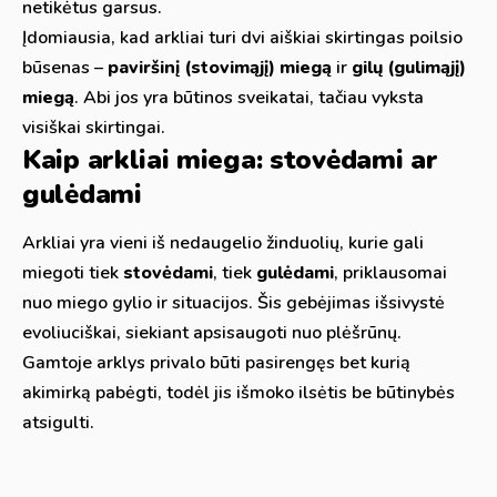
netikėtus garsus.
Įdomiausia, kad arkliai turi dvi aiškiai skirtingas poilsio
būsenas –
paviršinį (stovimąjį) miegą
ir
gilų (gulimąjį)
miegą
. Abi jos yra būtinos sveikatai, tačiau vyksta
visiškai skirtingai.
Kaip arkliai miega: stovėdami ar
gulėdami
Arkliai yra vieni iš nedaugelio žinduolių, kurie gali
miegoti tiek
stovėdami
, tiek
gulėdami
, priklausomai
nuo miego gylio ir situacijos. Šis gebėjimas išsivystė
evoliuciškai, siekiant apsisaugoti nuo plėšrūnų.
Gamtoje arklys privalo būti pasirengęs bet kurią
akimirką pabėgti, todėl jis išmoko ilsėtis be būtinybės
atsigulti.