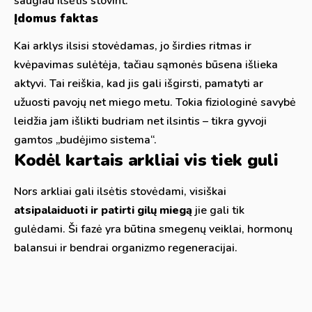
saugiau ilsėtis stovint.
Įdomus faktas
Kai arklys ilsisi stovėdamas, jo širdies ritmas ir
kvėpavimas sulėtėja, tačiau sąmonės būsena išlieka
aktyvi. Tai reiškia, kad jis gali išgirsti, pamatyti ar
užuosti pavojų net miego metu. Tokia fiziologinė savybė
leidžia jam išlikti budriam net ilsintis – tikra gyvoji
gamtos „budėjimo sistema“.
Kodėl kartais arkliai vis tiek guli
Nors arkliai gali ilsėtis stovėdami, visiškai
atsipalaiduoti ir patirti gilų miegą
jie gali tik
gulėdami. Ši fazė yra būtina smegenų veiklai, hormonų
balansui ir bendrai organizmo regeneracijai.