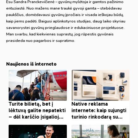
Esu Sandra Pranckevičienė – gyvūnų mylėtoja ir gamtos pažinimo
entuziastė. Nuo mažens mane traukė gyvoji gamta – stebėdavau
paukščius, domėdavausi gyvūnų įpročiais ir visada ieškojau būdų,
kaip jiems padėti. Baigusi aplinkotyros studijas, daug laiko skyriau
savanorystei gyvūnų prieglaudose ir edukaciniuose projektuose.
Man svarbu, kad kiekvienas suprastų, jog rūpestis gyvūnais
prasideda nuo pagarbos ir supratimo.
Naujienos iš interneto