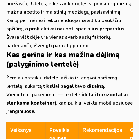
priežasčių. Utėlės, erkės ar kirmėlės silpnina organizmą,
mažina apetito ir maistinių medžiagų pasisavinimą.
Kartą per mėnesį rekomenduojama atlikti paukščių
apžiūrą, o profilaktikai naudoti specialius preparatus.
Švara vištidėje yra vienas svarbiausių faktorių,
padedančių išvengti parazitų plitimo.
Kas gerina ir kas mažina dėjimą
(palyginimo lentelė)
Žemiau pateikiu didelę, aiškią ir lengvai naršomą
lentelę, sukurtą
tiksliai pagal tavo dizainą
.
Vienintelis pakeitimas — lentelė įdėta į
horizontaliai
slenkamą konteinerį
, kad puikiai veiktų mobiliuosiuose
įrenginiuose.
Veiksnys
Poveikis
Rekomendacijos
Gal
dėjimui
rizi