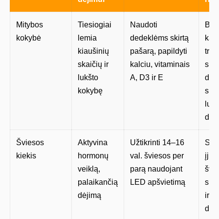
Mitybos
Tiesiogiai
Naudoti
Bal
kokybė
lemia
dedeklėms skirtą
kalc
kiaušinių
pašarą, papildyti
trū
skaičių ir
kalciu, vitaminais
suke
lukšto
A, D3 ir E
dėj
kokybę
sutr
lukš
def
Šviesos
Aktyvina
Užtikrinti 14–16
Stai
kiekis
hormonų
val. šviesos per
įjun
veiklą,
parą naudojant
švie
palaikančią
LED apšvietimą
suke
dėjimą
ir s
dėj