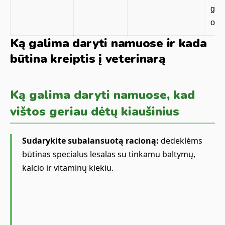
gali
org
Ką galima daryti namuose ir kada
būtina kreiptis į veterinarą
Ką galima daryti namuose, kad
vištos geriau dėtų kiaušinius
Sudarykite subalansuotą racioną:
dedeklėms
būtinas specialus lesalas su tinkamu baltymų,
kalcio ir vitaminų kiekiu.