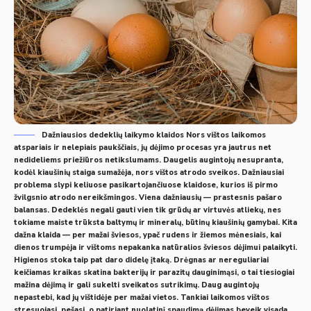
Dažniausios dedeklių laikymo klaidos Nors vištos laikomos
atspariais ir nelepiais paukščiais, jų dėjimo procesas yra jautrus net
nedideliems priežiūros netikslumams. Daugelis augintojų nesupranta,
kodėl kiaušinių staiga sumažėja, nors vištos atrodo sveikos. Dažniausiai
problema slypi keliuose pasikartojančiuose klaidose, kurios iš pirmo
žvilgsnio atrodo nereikšmingos. Viena dažniausių — prastesnis pašaro
balansas. Dedeklės negali gauti vien tik grūdų ar virtuvės atliekų, nes
tokiame maiste trūksta baltymų ir mineralų, būtinų kiaušinių gamybai. Kita
dažna klaida — per mažai šviesos, ypač rudens ir žiemos mėnesiais, kai
dienos trumpėja ir vištoms nepakanka natūralios šviesos dėjimui palaikyti.
Higienos stoka taip pat daro didelę įtaką. Drėgnas ar nereguliariai
keičiamas kraikas skatina bakterijų ir parazitų dauginimąsi, o tai tiesiogiai
mažina dėjimą ir gali sukelti sveikatos sutrikimų. Daug augintojų
nepastebi, kad jų vištidėje per mažai vietos. Tankiai laikomos vištos
stresuojasi, pešasi, o patiriant nuolatinį spaudimą dėjimas beveik visada