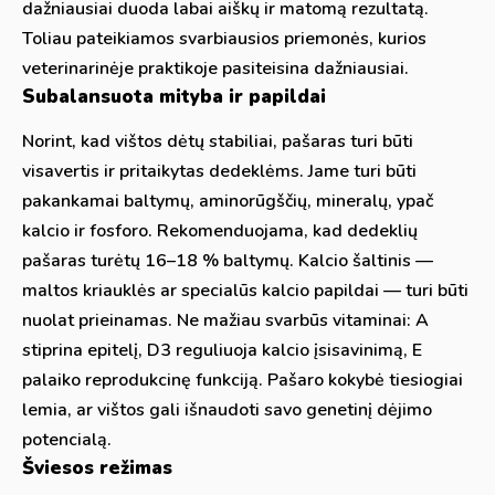
dažniausiai duoda labai aiškų ir matomą rezultatą.
Toliau pateikiamos svarbiausios priemonės, kurios
veterinarinėje praktikoje pasiteisina dažniausiai.
Subalansuota mityba ir papildai
Norint, kad vištos dėtų stabiliai, pašaras turi būti
visavertis ir pritaikytas dedeklėms. Jame turi būti
pakankamai baltymų, aminorūgščių, mineralų, ypač
kalcio ir fosforo. Rekomenduojama, kad dedeklių
pašaras turėtų 16–18 % baltymų. Kalcio šaltinis —
maltos kriauklės ar specialūs kalcio papildai — turi būti
nuolat prieinamas. Ne mažiau svarbūs vitaminai: A
stiprina epitelį, D3 reguliuoja kalcio įsisavinimą, E
palaiko reprodukcinę funkciją. Pašaro kokybė tiesiogiai
lemia, ar vištos gali išnaudoti savo genetinį dėjimo
potencialą.
Šviesos režimas