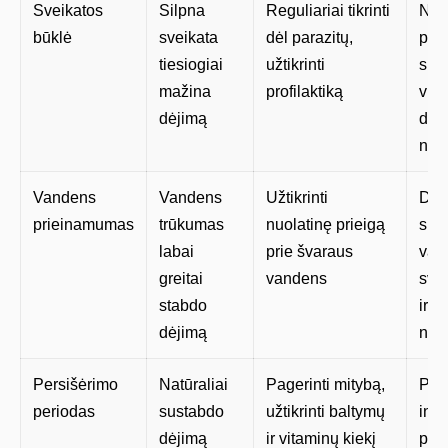
Sveikatos
Silpna
Reguliariai tikrinti
Neg
būklė
sveikata
dėl parazitų,
para
tiesiogiai
užtikrinti
suke
mažina
profilaktiką
visi
dėjimą
dėj
nut
Vandens
Vandens
Užtikrinti
Deh
prieinamumas
trūkumas
nuolatinę prieigą
suk
labai
prie švaraus
van
greitai
vandens
svor
stabdo
ir d
dėjimą
nut
Persišėrimo
Natūraliai
Pagerinti mitybą,
Per
periodas
sustabdo
užtikrinti baltymų
int
dėjimą
ir vitaminų kiekį
per