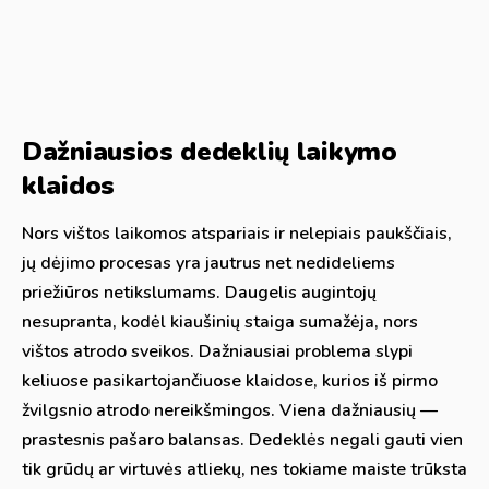
Dažniausios dedeklių laikymo
klaidos
Nors vištos laikomos atspariais ir nelepiais paukščiais,
jų dėjimo procesas yra jautrus net nedideliems
priežiūros netikslumams. Daugelis augintojų
nesupranta, kodėl kiaušinių staiga sumažėja, nors
vištos atrodo sveikos. Dažniausiai problema slypi
keliuose pasikartojančiuose klaidose, kurios iš pirmo
žvilgsnio atrodo nereikšmingos. Viena dažniausių —
prastesnis pašaro balansas. Dedeklės negali gauti vien
tik grūdų ar virtuvės atliekų, nes tokiame maiste trūksta