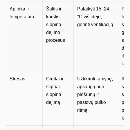
Aplinka ir
Šaltis ir
Palaikyti 15–24
Per 
temperatūra
karštis
°C vištidėje,
tem
slopina
gerinti ventiliaciją
svy
dėjimo
gali
procesus
sust
dėj
ilg
laik
Stresas
Greitai ir
Užtikrinti ramybę,
Ilga
stipriai
apsaugą nuo
stre
slopina
plėšrūnų ir
suke
dėjimą
pastovų pulko
peši
ritmą
pul
konf