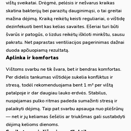
vištų sveikatai. Drėgmė, pelėsis ir nešvarus kraikas
skatina bakterijų bei parazitų dauginimąsi, o tai greitai
mažina dėjimą. Kraiką reikėtų keisti reguliariai, o vištidę
dezinfekuoti bent kas kelias savaites. Ešeriai turi būti
švarūs ir patogūs, o lizdus reikėtų iškloti minkštu, sausu
pakratu. Net paprastas ventiliacijos pagerinimas dažnai
duoda apčiuopiamą rezultatą.
Aplinka ir komfortas
Vištoms svarbu ne tik švara, bet ir bendras komfortas.
Per didelis tankumas vištidėje sukelia konfliktus ir
stresą, todėl rekomenduojama bent 1 m² per vištą
patalpoje ir dar daugiau lauko erdvės. Stabilus,
nuspėjamas pulko ritmas padeda sumažinti stresą ir
palaikyti dėjimą. Taip pat svarbu apsauga nuo plėšrūnų
— net ir jų keliamas šešėlis ar triukšmas gali sustabdyti
dėjimą kelioms dienoms.