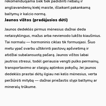
rekomenduojama šiek tiek padidinti riebalų ir
angliavandenių kiekį maiste, išlaikant pakankamą
baltymų ir kalcio normą.
Jaunos vištos (pradėjusios dėti)
Jaunos dedeklės pirmus mėnesius dažnai deda
netaisyklingus, mažus arba nevienodo lukšto kiaušinius.
Tai normalu — hormoninis ciklas tik formuojasi. Šiuo
metu ypač svarbu užtikrinti pastovų apšvietimą ir
atidžiai subalansuotą pašarą. Jaunos vištos labai
jautrios stresui, todėl geriausia vengti pulko permainų,
transportavimo ar staigių aplinkos pokyčių. Jei jaunos
dedeklės prastai dėtų ilgiau nei kelis mėnesius, verta
peržiūrėti mitybą — dažnai priežastis slypi baltymų ar
mineralų trūkume.