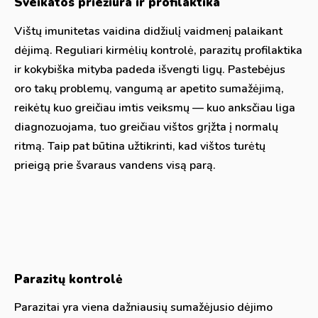
Sveikatos priežiūra ir profilaktika
Vištų imunitetas vaidina didžiulį vaidmenį palaikant
dėjimą. Reguliari kirmėlių kontrolė, parazitų profilaktika
ir kokybiška mityba padeda išvengti ligų. Pastebėjus
oro takų problemų, vangumą ar apetito sumažėjimą,
reikėtų kuo greičiau imtis veiksmų — kuo anksčiau liga
diagnozuojama, tuo greičiau vištos grįžta į normalų
ritmą. Taip pat būtina užtikrinti, kad vištos turėtų
prieigą prie švaraus vandens visą parą.
Parazitų kontrolė
Parazitai yra viena dažniausių sumažėjusio dėjimo