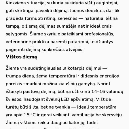
Kiekviena situacija, su kuria susiduria vištų augintojai,
gali skirtingai paveikti dėjimą. Jaunos dedeklės dar tik
pradeda formuoti ritmą, senesnės — natūraliai lėtina
tempą, o žiemą dėjimas sumažėja net ir idealiomis
sąlygomis. Šiame skyriuje pateikiami profesionalūs,
veterinarine praktika paremti patarimai, leidžiantys
pagerinti dėjimą konkrečiais atvejais.
Vištos žiemą
Žiema yra sudėtingiausias laikotarpis dėjimui —
trumpa diena, žema temperatūra ir didesnis energijos
poreikis smarkiai mažina kiaušinių gamybą. Norint
išlaikyti pastovų dėjimą, būtina užtikrinti 14–16 valandų
šviesos, naudojant švelnų LED apšvietimą. Vištidė
turėtų būti šilta, bet ne tvankia — ideali temperatūra
yra apie 15 °C ir gerai veikianti ventiliacija be skersvėjų.
Žiemą vištoms reikia daugiau kalorijų, todėl