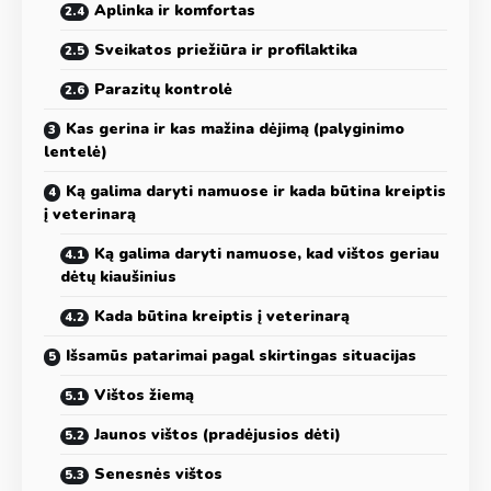
Aplinka ir komfortas
Sveikatos priežiūra ir profilaktika
Parazitų kontrolė
Kas gerina ir kas mažina dėjimą (palyginimo
lentelė)
Ką galima daryti namuose ir kada būtina kreiptis
į veterinarą
Ką galima daryti namuose, kad vištos geriau
dėtų kiaušinius
Kada būtina kreiptis į veterinarą
Išsamūs patarimai pagal skirtingas situacijas
Vištos žiemą
Jaunos vištos (pradėjusios dėti)
Senesnės vištos