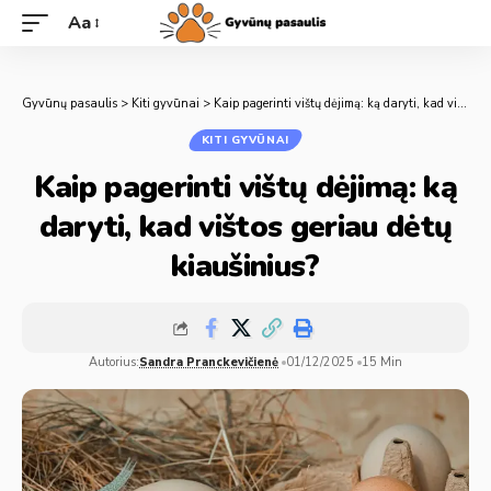
Aa
Gyvūnų pasaulis
>
Kiti gyvūnai
>
Kaip pagerinti vištų dėjimą: ką daryti, kad vištos geriau dėtų kiaušinius?
KITI GYVŪNAI
Kaip pagerinti vištų dėjimą: ką
daryti, kad vištos geriau dėtų
kiaušinius?
Autorius:
Sandra Pranckevičienė
01/12/2025
15 Min