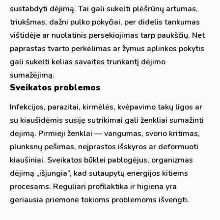
sustabdyti dėjimą. Tai gali sukelti plėšrūnų artumas,
triukšmas, dažni pulko pokyčiai, per didelis tankumas
vištidėje ar nuolatinis persekiojimas tarp paukščių. Net
paprastas tvarto perkėlimas ar žymus aplinkos pokytis
gali sukelti kelias savaites trunkantį dėjimo
sumažėjimą.
Sveikatos problemos
Infekcijos, parazitai, kirmėlės, kvėpavimo takų ligos ar
su kiaušidėmis susiję sutrikimai gali ženkliai sumažinti
dėjimą. Pirmieji ženklai — vangumas, svorio kritimas,
plunksnų pešimas, neįprastos išskyros ar deformuoti
kiaušiniai. Sveikatos būklei pablogėjus, organizmas
dėjimą „išjungia“, kad sutaupytų energijos kitiems
procesams. Reguliari profilaktika ir higiena yra
geriausia priemonė tokioms problemoms išvengti.