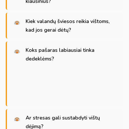
kiaušinius?
Kiek valandų šviesos reikia vištoms,
kad jos gerai dėtų?
Koks pašaras labiausiai tinka
dedeklėms?
Ar stresas gali sustabdyti vištų
dėjimą?