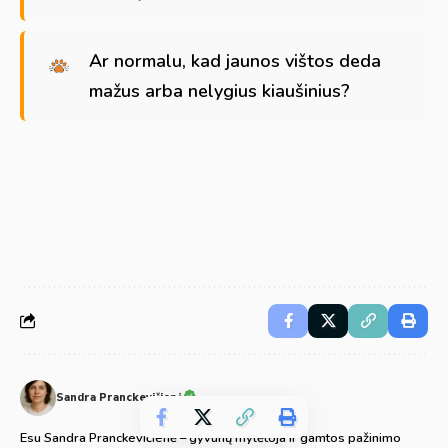
Ar normalu, kad jaunos vištos deda
mažus arba nelygius kiaušinius?
Sandra Pranckevičienė
Esu Sandra Pranckevičienė – gyvūnų mylėtoja ir gamtos pažinimo