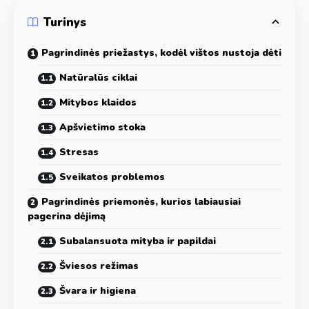
Turinys
Pagrindinės priežastys, kodėl vištos nustoja dėti
Natūralūs ciklai
Mitybos klaidos
Apšvietimo stoka
Stresas
Sveikatos problemos
Pagrindinės priemonės, kurios labiausiai
pagerina dėjimą
Subalansuota mityba ir papildai
Šviesos režimas
Švara ir higiena