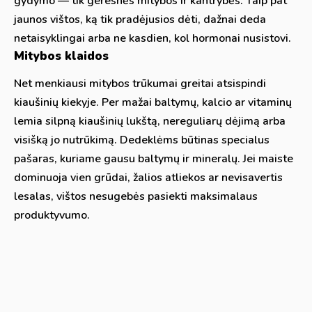
gydymo — tik geresnės mitybos ir kantrybės. Taip pat
jaunos vištos, ką tik pradėjusios dėti, dažnai deda
netaisyklingai arba ne kasdien, kol hormonai nusistovi.
Mitybos klaidos
Net menkiausi mitybos trūkumai greitai atsispindi
kiaušinių kiekyje. Per mažai baltymų, kalcio ar vitaminų
lemia silpną kiaušinių lukštą, nereguliarų dėjimą arba
visišką jo nutrūkimą. Dedeklėms būtinas specialus
pašaras, kuriame gausu baltymų ir mineralų. Jei maiste
dominuoja vien grūdai, žalios atliekos ar nevisavertis
lesalas, vištos nesugebės pasiekti maksimalaus
produktyvumo.