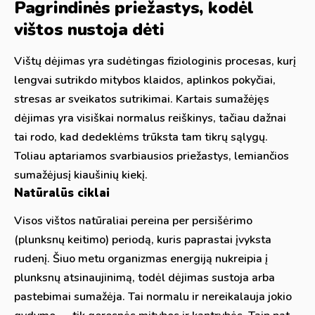
Pagrindinės priežastys, kodėl
vištos nustoja dėti
Vištų dėjimas yra sudėtingas fiziologinis procesas, kurį
lengvai sutrikdo mitybos klaidos, aplinkos pokyčiai,
stresas ar sveikatos sutrikimai. Kartais sumažėjęs
dėjimas yra visiškai normalus reiškinys, tačiau dažnai
tai rodo, kad dedeklėms trūksta tam tikrų sąlygų.
Toliau aptariamos svarbiausios priežastys, lemiančios
sumažėjusį kiaušinių kiekį.
Natūralūs ciklai
Visos vištos natūraliai pereina per persišėrimo
(plunksnų keitimo) periodą, kuris paprastai įvyksta
rudenį. Šiuo metu organizmas energiją nukreipia į
plunksnų atsinaujinimą, todėl dėjimas sustoja arba
pastebimai sumažėja. Tai normalu ir nereikalauja jokio