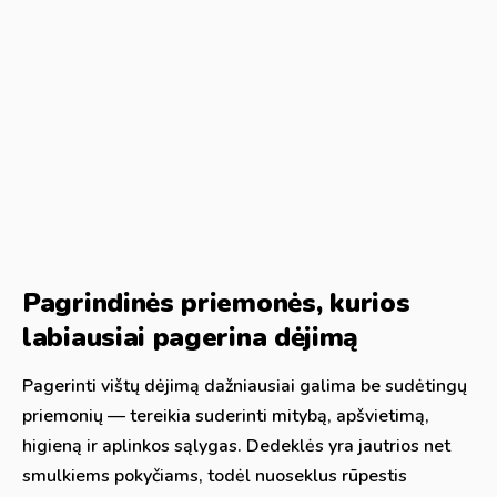
Pagrindinės priemonės, kurios
labiausiai pagerina dėjimą
Pagerinti vištų dėjimą dažniausiai galima be sudėtingų
priemonių — tereikia suderinti mitybą, apšvietimą,
higieną ir aplinkos sąlygas. Dedeklės yra jautrios net
smulkiems pokyčiams, todėl nuoseklus rūpestis