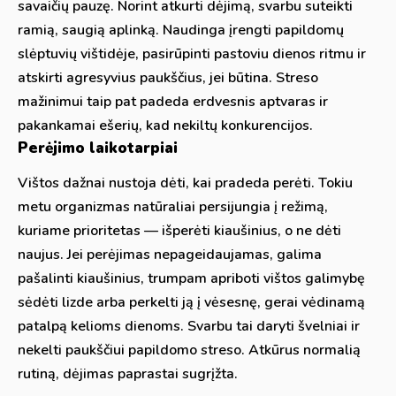
savaičių pauzę. Norint atkurti dėjimą, svarbu suteikti
ramią, saugią aplinką. Naudinga įrengti papildomų
slėptuvių vištidėje, pasirūpinti pastoviu dienos ritmu ir
atskirti agresyvius paukščius, jei būtina. Streso
mažinimui taip pat padeda erdvesnis aptvaras ir
pakankamai ešerių, kad nekiltų konkurencijos.
Perėjimo laikotarpiai
Vištos dažnai nustoja dėti, kai pradeda perėti. Tokiu
metu organizmas natūraliai persijungia į režimą,
kuriame prioritetas — išperėti kiaušinius, o ne dėti
naujus. Jei perėjimas nepageidaujamas, galima
pašalinti kiaušinius, trumpam apriboti vištos galimybę
sėdėti lizde arba perkelti ją į vėsesnę, gerai vėdinamą
patalpą kelioms dienoms. Svarbu tai daryti švelniai ir
nekelti paukščiui papildomo streso. Atkūrus normalią
rutiną, dėjimas paprastai sugrįžta.