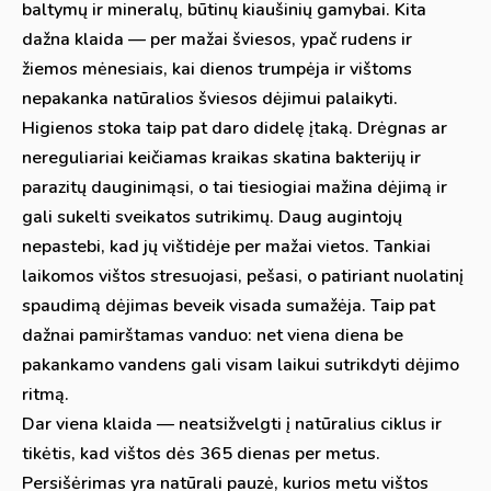
baltymų ir mineralų, būtinų kiaušinių gamybai. Kita
dažna klaida — per mažai šviesos, ypač rudens ir
žiemos mėnesiais, kai dienos trumpėja ir vištoms
nepakanka natūralios šviesos dėjimui palaikyti.
Higienos stoka taip pat daro didelę įtaką. Drėgnas ar
nereguliariai keičiamas kraikas skatina bakterijų ir
parazitų dauginimąsi, o tai tiesiogiai mažina dėjimą ir
gali sukelti sveikatos sutrikimų. Daug augintojų
nepastebi, kad jų vištidėje per mažai vietos. Tankiai
laikomos vištos stresuojasi, pešasi, o patiriant nuolatinį
spaudimą dėjimas beveik visada sumažėja. Taip pat
dažnai pamirštamas vanduo: net viena diena be
pakankamo vandens gali visam laikui sutrikdyti dėjimo
ritmą.
Dar viena klaida — neatsižvelgti į natūralius ciklus ir
tikėtis, kad vištos dės 365 dienas per metus.
Persišėrimas yra natūrali pauzė, kurios metu vištos