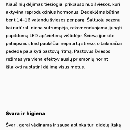
Kiaušinių dėjimas tiesiogiai priklauso nuo šviesos, kuri
aktyvina reprodukcinius hormonus. Dedeklėms būtina
bent 14–16 valandų šviesos per parą. Šaltuoju sezonu,
kai natūrali diena sutrumpėja, rekomenduojama įjungti
papildomą LED apšvietimą vištidėje. Šviesą įjunkite
palaipsniui, kad paukščiai nepatirtų streso, o laikmačiai
padeda palaikyti pastovų ritmą. Pastovus šviesos
režimas yra viena efektyviausių priemonių norint
išlaikyti nuolatinį dėjimą visus metus.
Švara ir higiena
Švari, gerai vėdinama ir sausa aplinka turi didelę įtaką