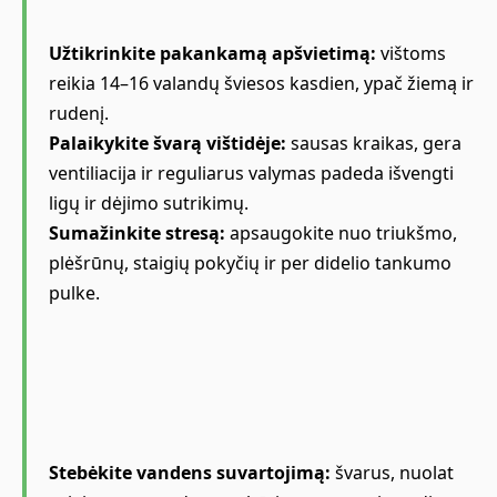
Užtikrinkite pakankamą apšvietimą:
vištoms
reikia 14–16 valandų šviesos kasdien, ypač žiemą ir
rudenį.
Palaikykite švarą vištidėje:
sausas kraikas, gera
ventiliacija ir reguliarus valymas padeda išvengti
ligų ir dėjimo sutrikimų.
Sumažinkite stresą:
apsaugokite nuo triukšmo,
plėšrūnų, staigių pokyčių ir per didelio tankumo
pulke.
Stebėkite vandens suvartojimą:
švarus, nuolat