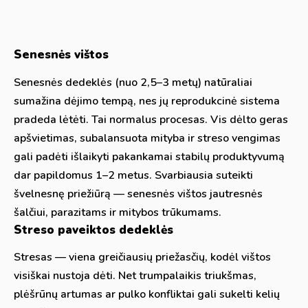
Senesnės vištos
Senesnės dedeklės (nuo 2,5–3 metų) natūraliai
sumažina dėjimo tempą, nes jų reprodukcinė sistema
pradeda lėtėti. Tai normalus procesas. Vis dėlto geras
apšvietimas, subalansuota mityba ir streso vengimas
gali padėti išlaikyti pakankamai stabilų produktyvumą
dar papildomus 1–2 metus. Svarbiausia suteikti
švelnesnę priežiūrą — senesnės vištos jautresnės
šalčiui, parazitams ir mitybos trūkumams.
Streso paveiktos dedeklės
Stresas — viena greičiausių priežasčių, kodėl vištos
visiškai nustoja dėti. Net trumpalaikis triukšmas,
plėšrūnų artumas ar pulko konfliktai gali sukelti kelių