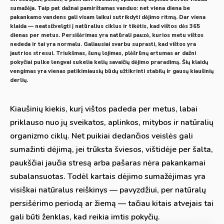
sumažėja. Taip pat dažnai pamirštamas vanduo: net viena diena be
pakankamo vandens gali visam laikui sutrikdyti dėjimo ritmą. Dar viena
klaida — neatsižvelgti į natūralius ciklus ir tikėtis, kad vištos dės 365
dienas per metus. Persišėrimas yra natūrali pauzė, kurios metu vištos
nededa ir tai yra normalu. Galiausiai svarbu suprasti, kad vištos yra
jautrios stresui. Triukšmas, šunų lojimas, plėšrūnų artumas ar dažni
pokyčiai pulke lengvai sukelia kelių savaičių dėjimo praradimą. Šių klaidų
vengimas yra vienas patikimiausių būdų užtikrinti stabilų ir gausų kiaušinių
derlių.
Kiaušinių kiekis, kurį vištos padeda per metus, labai
priklauso nuo jų sveikatos, aplinkos, mitybos ir natūralių
organizmo ciklų. Net puikiai dedančios veislės gali
sumažinti dėjimą, jei trūksta šviesos, vištidėje per šalta,
paukščiai jaučia stresą arba pašaras nėra pakankamai
subalansuotas. Todėl kartais dėjimo sumažėjimas yra
visiškai natūralus reiškinys — pavyzdžiui, per natūralų
persišėrimo periodą ar žiemą — tačiau kitais atvejais tai
gali būti ženklas, kad reikia imtis pokyčių.