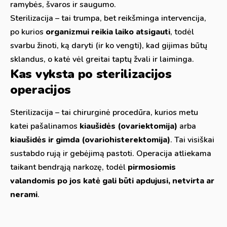
ramybės, švaros ir saugumo.
Sterilizacija – tai trumpa, bet reikšminga intervencija,
po kurios
organizmui reikia laiko atsigauti
, todėl
svarbu žinoti, ką daryti (ir ko vengti), kad gijimas būtų
sklandus, o katė vėl greitai taptų žvali ir laiminga.
Kas vyksta po sterilizacijos
operacijos
Sterilizacija – tai chirurginė procedūra, kurios metu
katei pašalinamos
kiaušidės (ovariektomija)
arba
kiaušidės ir gimda (ovariohisterektomija)
. Tai visiškai
sustabdo rują ir gebėjimą pastoti. Operacija atliekama
taikant bendrąją narkozę, todėl
pirmosiomis
valandomis po jos katė gali būti apdujusi, netvirta ar
nerami
.