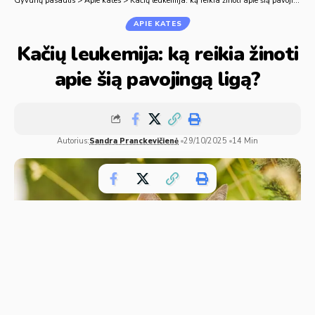
Gyvūnų pasaulis
>
Apie kates
>
Kačių leukemija: ką reikia žinoti apie šią pavojingą ligą?
APIE KATES
Kačių leukemija: ką reikia žinoti
apie šią pavojingą ligą?
Autorius:
Sandra Pranckevičienė
29/10/2025
14 Min