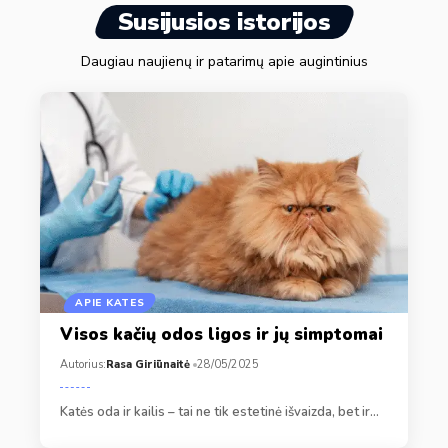
Susijusios istorijos
Daugiau naujienų ir patarimų apie augintinius
APIE KATES
Visos kačių odos ligos ir jų simptomai
Autorius:
Rasa Giriūnaitė
28/05/2025
Katės oda ir kailis – tai ne tik estetinė išvaizda, bet ir…