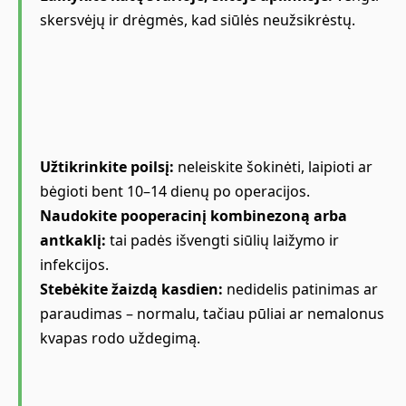
skersvėjų ir drėgmės, kad siūlės neužsikrėstų.
Užtikrinkite poilsį:
neleiskite šokinėti, laipioti ar
bėgioti bent 10–14 dienų po operacijos.
Naudokite pooperacinį kombinezoną arba
antkaklį:
tai padės išvengti siūlių laižymo ir
infekcijos.
Stebėkite žaizdą kasdien:
nedidelis patinimas ar
paraudimas – normalu, tačiau pūliai ar nemalonus
kvapas rodo uždegimą.