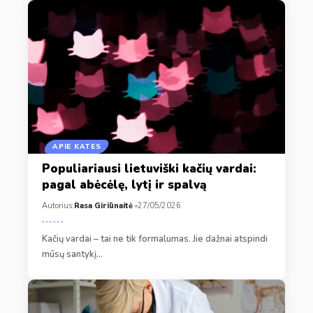
APIE KATES
Populiariausi lietuviški kačių vardai:
pagal abėcėlę, lytį ir spalvą
Autorius:
Rasa Giriūnaitė
27/05/2026
Kačių vardai – tai ne tik formalumas. Jie dažnai atspindi
mūsų santykį…