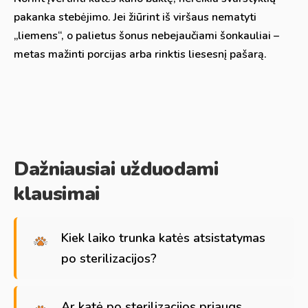
pakanka stebėjimo. Jei žiūrint iš viršaus nematyti
„liemens“, o palietus šonus nebejaučiami šonkauliai –
metas mažinti porcijas arba rinktis liesesnį pašarą.
Dažniausiai užduodami
klausimai
Kiek laiko trunka katės atsistatymas
po sterilizacijos?
Ar katė po sterilizacijos priaugs