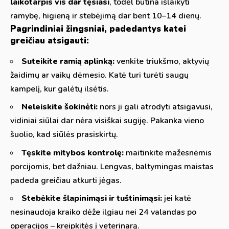
laikotarpis vis dar tęsiasi
, todėl būtina išlaikyti
ramybę, higieną ir stebėjimą dar bent 10–14 dienų.
Pagrindiniai žingsniai, padedantys katei
greičiau atsigauti:
Suteikite ramią aplinką:
venkite triukšmo, aktyvių
žaidimų ar vaikų dėmesio. Katė turi turėti saugų
kampelį, kur galėtų ilsėtis.
Neleiskite šokinėti:
nors ji gali atrodyti atsigavusi,
vidiniai siūlai dar nėra visiškai sugiję. Pakanka vieno
šuolio, kad siūlės prasiskirtų.
Tęskite mitybos kontrolę:
maitinkite mažesnėmis
porcijomis, bet dažniau. Lengvas, baltymingas maistas
padeda greičiau atkurti jėgas.
Stebėkite šlapinimąsi ir tuštinimąsi:
jei katė
nesinaudoja kraiko dėže ilgiau nei 24 valandas po
operacijos – kreipkitės į veterinarą.