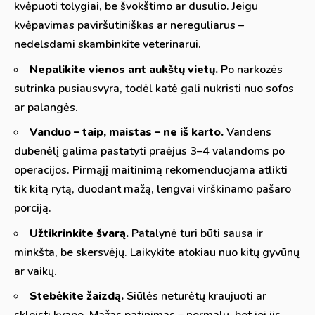
kvėpuoti tolygiai, be švokštimo ar dusulio. Jeigu
kvėpavimas paviršutiniškas ar nereguliarus –
nedelsdami skambinkite veterinarui.
Nepalikite vienos ant aukštų vietų.
Po narkozės
sutrinka pusiausvyra, todėl katė gali nukristi nuo sofos
ar palangės.
Vanduo – taip, maistas – ne iš karto.
Vandens
dubenėlį galima pastatyti praėjus 3–4 valandoms po
operacijos. Pirmąjį maitinimą rekomenduojama atlikti
tik kitą rytą, duodant mažą, lengvai virškinamo pašaro
porciją.
Užtikrinkite švarą.
Patalynė turi būti sausa ir
minkšta, be skersvėjų. Laikykite atokiau nuo kitų gyvūnų
ar vaikų.
Stebėkite žaizdą.
Siūlės neturėtų kraujuoti ar