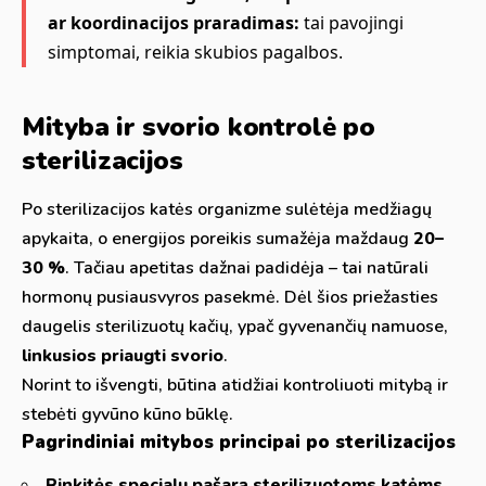
ar koordinacijos praradimas:
tai pavojingi
simptomai, reikia skubios pagalbos.
Mityba ir svorio kontrolė po
sterilizacijos
Po sterilizacijos katės organizme sulėtėja medžiagų
apykaita, o energijos poreikis sumažėja maždaug
20–
30 %
. Tačiau apetitas dažnai padidėja – tai natūrali
hormonų pusiausvyros pasekmė. Dėl šios priežasties
daugelis sterilizuotų kačių, ypač gyvenančių namuose,
linkusios priaugti svorio
.
Norint to išvengti, būtina atidžiai kontroliuoti mitybą ir
stebėti gyvūno kūno būklę.
Pagrindiniai mitybos principai po sterilizacijos
Rinkitės specialų pašarą sterilizuotoms katėms.