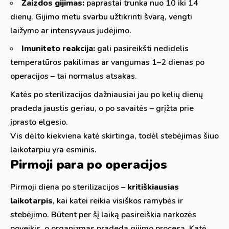
Žaizdos gijimas:
paprastai trunka nuo 10 iki 14
dienų. Gijimo metu svarbu užtikrinti švarą, vengti
laižymo ar intensyvaus judėjimo.
Imuniteto reakcija:
gali pasireikšti nedidelis
temperatūros pakilimas ar vangumas 1–2 dienas po
operacijos – tai normalus atsakas.
Katės po sterilizacijos dažniausiai jau po kelių dienų
pradeda jaustis geriau, o po savaitės – grįžta prie
įprasto elgesio.
Vis dėlto kiekviena katė skirtinga, todėl stebėjimas šiuo
laikotarpiu yra esminis.
Pirmoji para po operacijos
Pirmoji diena po sterilizacijos –
kritiškiausias
laikotarpis
, kai katei reikia visiškos ramybės ir
stebėjimo. Būtent per šį laiką pasireiškia narkozės
poveikis, o organizmas pradeda gijimo procesą. Katė