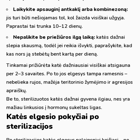
Laikykite apsauginį antkaklį arba kombinezoną:
jis turi būti nešiojamas tol, kol žaizda visiškai užgyja.
Paprastai tai trunka 10–12 dienų.
Nepalikite be priežiūros ilgą laiką:
katės dažnai
slepia skausmą, todėl jei reikia išvykti, paprašykite, kad
kas nors ją stebėtų bent kartą per dieną.
Tinkamai prižiūrėta katė dažniausiai visiškai atsigauna
per 2–3 savaites. Po to jos elgesys tampa ramesnis –
nebelieka rujos, mažėja teritorinio žymėjimo ir agresijos
apraiškų.
Be to, sterilizuotos katės dažnai gyvena ilgiau, nes yra
mažiau linkusios į hormonų sukeltas ligas.
Katės elgesio pokyčiai po
sterilizacijos