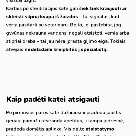
visiškai užgis.
Kartais po sterilizacijos katė gali
šiek tiek kraujuoti ar
skleisti silpną kvapą iš žaizdos
– tai signalas, kad
verta pasitarti su veterinaru. Be to, jei pastebite, jog
gyvūnas nekrauna vandens, negali atsistoti, vemia arba
stipriai dreba – tai jau nėra įprasta gijimo eiga. Tokiais
atvejais
nedelsdami kreipkitės į specialistą.
Kaip padėti katei atsigauti
Po pirmosios paros katė dažniausiai pradeda jaustis
geriau: pamažu atsiranda apetitas, ji tampa judresnė,
pradeda domėtis aplinka. Vis dėlto
atsistatymo