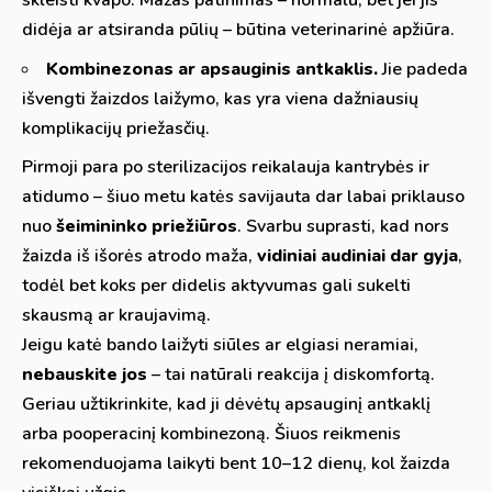
skleisti kvapo. Mažas patinimas – normalu, bet jei jis
didėja ar atsiranda pūlių – būtina veterinarinė apžiūra.
Kombinezonas ar apsauginis antkaklis.
Jie padeda
išvengti žaizdos laižymo, kas yra viena dažniausių
komplikacijų priežasčių.
Pirmoji para po sterilizacijos reikalauja kantrybės ir
atidumo – šiuo metu katės savijauta dar labai priklauso
nuo
šeimininko priežiūros
. Svarbu suprasti, kad nors
žaizda iš išorės atrodo maža,
vidiniai audiniai dar gyja
,
todėl bet koks per didelis aktyvumas gali sukelti
skausmą ar kraujavimą.
Jeigu katė bando laižyti siūles ar elgiasi neramiai,
nebauskite jos
– tai natūrali reakcija į diskomfortą.
Geriau užtikrinkite, kad ji dėvėtų apsauginį antkaklį
arba pooperacinį kombinezoną. Šiuos reikmenis
rekomenduojama laikyti bent 10–12 dienų, kol žaizda