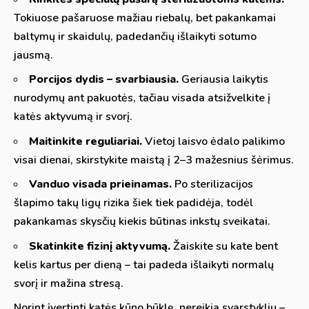
Tokiuose pašaruose mažiau riebalų, bet pakankamai
baltymų ir skaidulų, padedančių išlaikyti sotumo
jausmą.
Porcijos dydis – svarbiausia.
Geriausia laikytis
nurodymų ant pakuotės, tačiau visada atsižvelkite į
katės aktyvumą ir svorį.
Maitinkite reguliariai.
Vietoj laisvo ėdalo palikimo
visai dienai, skirstykite maistą į 2–3 mažesnius šėrimus.
Vanduo visada prieinamas.
Po sterilizacijos
šlapimo takų ligų rizika šiek tiek padidėja, todėl
pakankamas skysčių kiekis būtinas inkstų sveikatai.
Skatinkite fizinį aktyvumą.
Žaiskite su kate bent
kelis kartus per dieną – tai padeda išlaikyti normalų
svorį ir mažina stresą.
Norint įvertinti katės kūno būklę, nereikia svarstyklių –