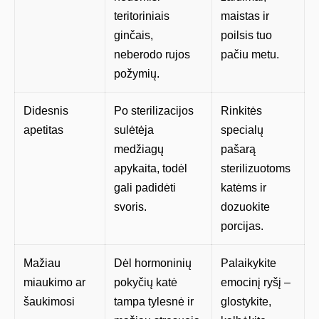
teritoriniais
maistas ir
ginčais,
poilsis tuo
neberodo rujos
pačiu metu.
požymių.
Didesnis
Po sterilizacijos
Rinkitės
apetitas
sulėtėja
specialų
medžiagų
pašarą
apykaita, todėl
sterilizuotoms
gali padidėti
katėms ir
svoris.
dozuokite
porcijas.
Mažiau
Dėl hormoninių
Palaikykite
miaukimo ar
pokyčių katė
emocinį ryšį –
šaukimosi
tampa tylesnė ir
glostykite,