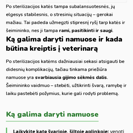
Po sterilizacijos katės tampa subalansuotesnės, jų
elgesys stabilesnis, o stresinių situacijų – gerokai
mažiau. Tai padeda užmegzti stipresnį ryšį tarp katės ir
šeimininko, nes ji tampa
rami, pasitikinti ir saugi
.
Ką galima daryti namuose ir kada
būtina kreiptis į veterinarą
Po sterilizacijos katėms dažniausiai sekasi atsigauti be
didesnių komplikacijų, tačiau tinkama priežiūra
namuose yra
svarbiausia gijimo sėkmės dalis
.
Šeimininko vaidmuo – stebėti, užtikrinti švarą, ramybę ir
laiku pastebėti požymius, kurie gali rodyti problemą.
Ką galima daryti namuose
Laikykite katę švarioje, šiltoje aplinkoje:
vengti