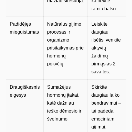
mažiau stresuoja.
kalbėkite
ramiu balsu.
Padidėjęs
Natūralus gijimo
Leiskite
mieguistumas
procesas ir
daugiau
organizmo
ilsėtis, venkite
prisitaikymas prie
aktyvių
hormonų
žaidimų
pokyčių.
pirmąsias 2
savaites.
Draugiškesnis
Sumažėjus
Skirkite
elgesys
hormonų įtakai,
daugiau laiko
katė dažniau
bendravimui –
ieško dėmesio ir
tai padeda
švelnumo.
emociniam
gijimui.