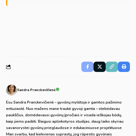
Sandra Pranckevičienė
Esu Sandra Pranckevičienė – gyvūnų mylėtoja ir gamtos pažinimo
entuziastė. Nuo mažens mane traukė gyvoji gamta – stebėdavau
paukščius, domėdavausi gyvūnų įpročiais ir visada ieškojau būdų,
kaip jiems padėti. Baigusi aplinkotyros studijas, daug laiko skyriau
savanorystei gyvūnų prieglaudose ir edukaciniuose projektuose.
Man svarbu, kad kiekvienas suprastų, jog rūpestis gyvūnais