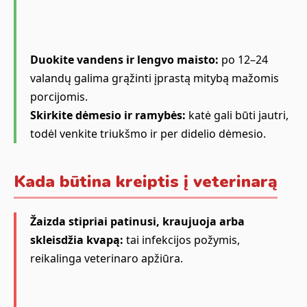
Duokite vandens ir lengvo maisto:
po 12–24
valandų galima grąžinti įprastą mitybą mažomis
porcijomis.
Skirkite dėmesio ir ramybės:
katė gali būti jautri,
todėl venkite triukšmo ir per didelio dėmesio.
Kada būtina kreiptis į veterinarą
Žaizda stipriai patinusi, kraujuoja arba
skleisdžia kvapą:
tai infekcijos požymis,
reikalinga veterinaro apžiūra.