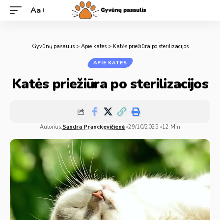
Aa
Gyvūnų pasaulis
>
Apie kates
>
Katės priežiūra po sterilizacijos
APIE KATES
Katės priežiūra po sterilizacijos
Autorius:
Sandra Pranckevičienė
29/10/2025
12 Min