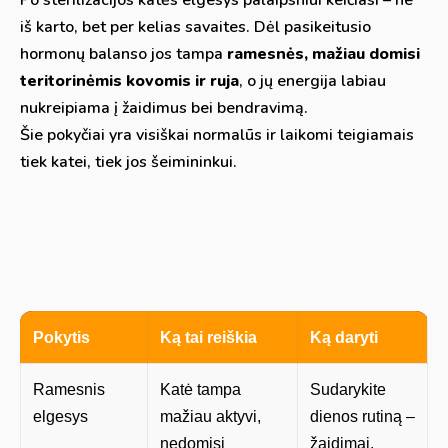
Po sterilizacijos katės elgesys palaipsniui keičiasi – ne
iš karto, bet per kelias savaites. Dėl pasikeitusio
hormonų balanso jos tampa
ramesnės, mažiau domisi
teritorinėmis kovomis ir ruja
, o jų energija labiau
nukreipiama į žaidimus bei bendravimą.
Šie pokyčiai yra visiškai normalūs ir laikomi teigiamais
tiek katei, tiek jos šeimininkui.
Pokytis
Ką tai reiškia
Ką daryti
Ramesnis
Katė tampa
Sudarykite
elgesys
mažiau aktyvi,
dienos rutiną –
nedomisi
žaidimai,