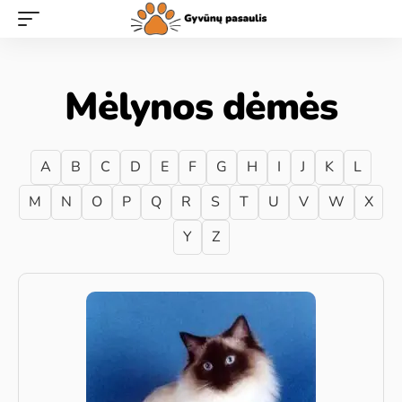
Mėlynos dėmės
A
B
C
D
E
F
G
H
I
J
K
L
M
N
O
P
Q
R
S
T
U
V
W
X
Y
Z