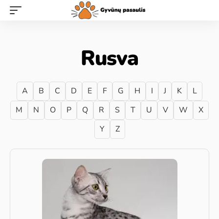
Rusva
A
B
C
D
E
F
G
H
I
J
K
L
M
N
O
P
Q
R
S
T
U
V
W
X
Y
Z