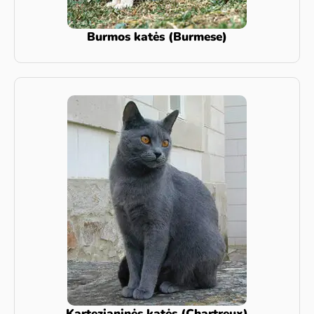
Burmos katės (Burmese)
Kartezianinės katės (Chartreux)