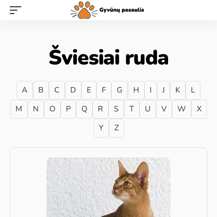
Šviesiai ruda
A
B
C
D
E
F
G
H
I
J
K
L
M
N
O
P
Q
R
S
T
U
V
W
X
Y
Z