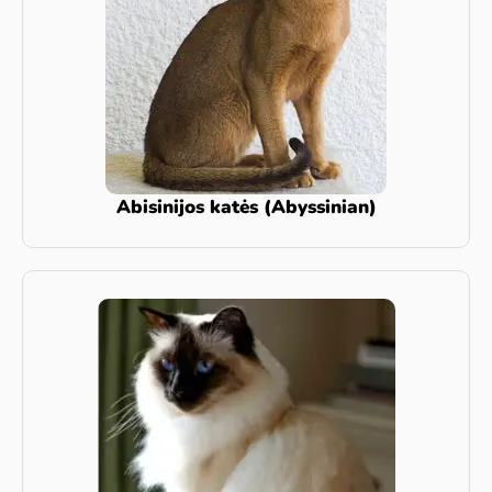
Abisinijos katės (Abyssinian)