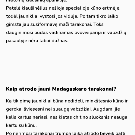
Patelė kiaušinėlius nešioja specialioje kūno ertmėje,
todėl jaunikliai vystosi jos viduje. Po tam tikro laiko
gimsta jau susiformavę maži tarakonai. Toks
dauginimosi būdas vadinamas ovoviviparija ir vabzdžių
pasaulyje nėra labai dažnas.
Kaip atrodo jauni Madagaskaro tarakonai?
Ką tik gimę jaunikliai būna nedideli, minkštesnio kūno ir
gerokai šviesesni nei suaugę vabzdžiai. Augdami jie
kelis kartus neriasi, nes kietas chitino sluoksnis neauga
kartu su kūnu.
Po nėrimosi tarakonai trumpą laiką atrodo beveik balti.