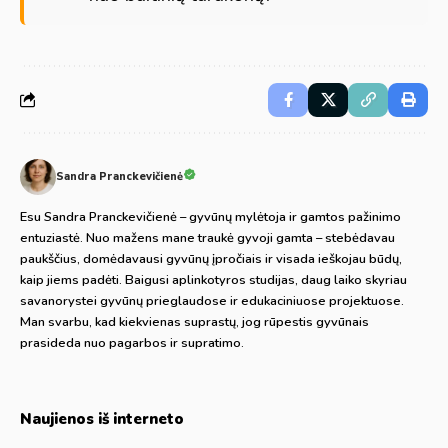
Sandra Pranckevičienė
Esu Sandra Pranckevičienė – gyvūnų mylėtoja ir gamtos pažinimo
entuziastė. Nuo mažens mane traukė gyvoji gamta – stebėdavau
paukščius, domėdavausi gyvūnų įpročiais ir visada ieškojau būdų,
kaip jiems padėti. Baigusi aplinkotyros studijas, daug laiko skyriau
savanorystei gyvūnų prieglaudose ir edukaciniuose projektuose.
Man svarbu, kad kiekvienas suprastų, jog rūpestis gyvūnais
prasideda nuo pagarbos ir supratimo.
Naujienos iš interneto