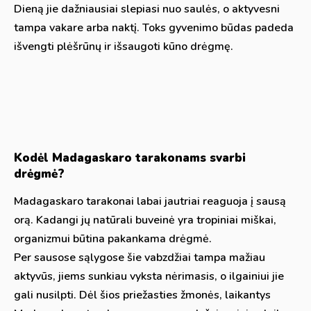
Dieną jie dažniausiai slepiasi nuo saulės, o aktyvesni
tampa vakare arba naktį. Toks gyvenimo būdas padeda
išvengti plėšrūnų ir išsaugoti kūno drėgmę.
Kodėl Madagaskaro tarakonams svarbi
drėgmė?
Madagaskaro tarakonai labai jautriai reaguoja į sausą
orą. Kadangi jų natūrali buveinė yra tropiniai miškai,
organizmui būtina pakankama drėgmė.
Per sausose sąlygose šie vabzdžiai tampa mažiau
aktyvūs, jiems sunkiau vyksta nėrimasis, o ilgainiui jie
gali nusilpti. Dėl šios priežasties žmonės, laikantys