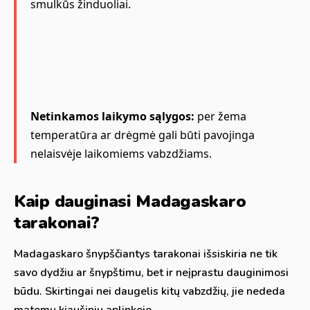
smulkūs žinduoliai.
Netinkamos laikymo sąlygos:
per žema
temperatūra ar drėgmė gali būti pavojinga
nelaisvėje laikomiems vabzdžiams.
Kaip dauginasi Madagaskaro
tarakonai?
Madagaskaro šnypščiantys tarakonai išsiskiria ne tik
savo dydžiu ar šnypštimu, bet ir neįprastu dauginimosi
būdu. Skirtingai nei daugelis kitų vabzdžių, jie nededa
matomų kiaušinių aplinkoje.