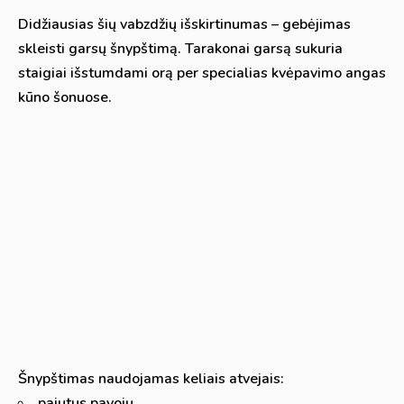
Didžiausias šių vabzdžių išskirtinumas – gebėjimas
skleisti garsų šnypštimą. Tarakonai garsą sukuria
staigiai išstumdami orą per specialias kvėpavimo angas
kūno šonuose.
Šnypštimas naudojamas keliais atvejais:
pajutus pavojų,