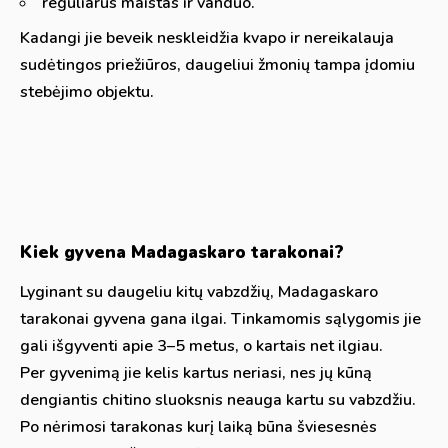
reguliarus maistas ir vanduo.
Kadangi jie beveik neskleidžia kvapo ir nereikalauja
sudėtingos priežiūros, daugeliui žmonių tampa įdomiu
stebėjimo objektu.
Kiek gyvena Madagaskaro tarakonai?
Lyginant su daugeliu kitų vabzdžių, Madagaskaro
tarakonai gyvena gana ilgai. Tinkamomis sąlygomis jie
gali išgyventi apie 3–5 metus, o kartais net ilgiau.
Per gyvenimą jie kelis kartus neriasi, nes jų kūną
dengiantis chitino sluoksnis neauga kartu su vabzdžiu.
Po nėrimosi tarakonas kurį laiką būna šviesesnės