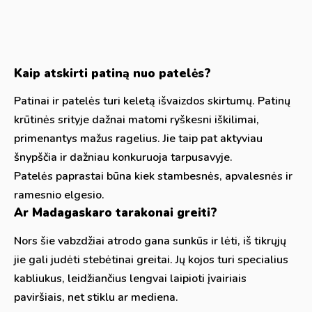
Kaip atskirti patiną nuo patelės?
Patinai ir patelės turi keletą išvaizdos skirtumų. Patinų
krūtinės srityje dažnai matomi ryškesni iškilimai,
primenantys mažus ragelius. Jie taip pat aktyviau
šnypščia ir dažniau konkuruoja tarpusavyje.
Patelės paprastai būna kiek stambesnės, apvalesnės ir
ramesnio elgesio.
Ar Madagaskaro tarakonai greiti?
Nors šie vabzdžiai atrodo gana sunkūs ir lėti, iš tikrųjų
jie gali judėti stebėtinai greitai. Jų kojos turi specialius
kabliukus, leidžiančius lengvai laipioti įvairiais
paviršiais, net stiklu ar mediena.