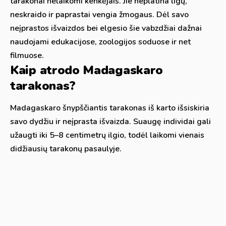
tarakonai nelaikomi kenkėjais. Jie neplatina ligų,
neskraido ir paprastai vengia žmogaus. Dėl savo
neįprastos išvaizdos bei elgesio šie vabzdžiai dažnai
naudojami edukacijose, zoologijos soduose ir net
filmuose.
Kaip atrodo Madagaskaro
tarakonas?
Madagaskaro šnypščiantis tarakonas iš karto išsiskiria
savo dydžiu ir neįprasta išvaizda. Suaugę individai gali
užaugti iki 5–8 centimetrų ilgio, todėl laikomi vienais
didžiausių tarakonų pasaulyje.