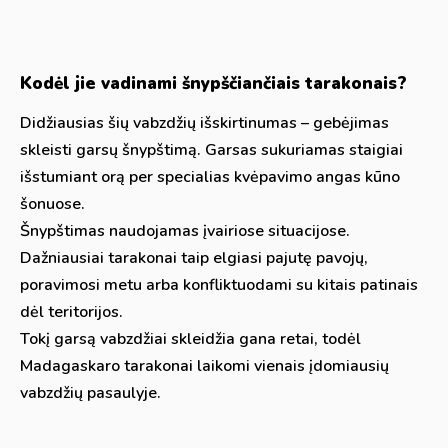
Kodėl jie vadinami šnypščiančiais tarakonais?
Didžiausias šių vabzdžių išskirtinumas – gebėjimas
skleisti garsų šnypštimą. Garsas sukuriamas staigiai
išstumiant orą per specialias kvėpavimo angas kūno
šonuose.
Šnypštimas naudojamas įvairiose situacijose.
Dažniausiai tarakonai taip elgiasi pajutę pavojų,
poravimosi metu arba konfliktuodami su kitais patinais
dėl teritorijos.
Tokį garsą vabzdžiai skleidžia gana retai, todėl
Madagaskaro tarakonai laikomi vienais įdomiausių
vabzdžių pasaulyje.