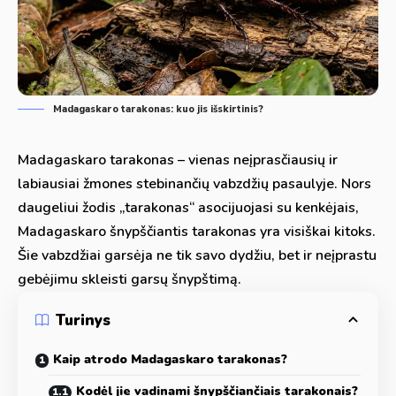
Madagaskaro tarakonas: kuo jis išskirtinis?
Madagaskaro tarakonas – vienas neįprasčiausių ir
labiausiai žmones stebinančių vabzdžių pasaulyje. Nors
daugeliui žodis „tarakonas“ asocijuojasi su kenkėjais,
Madagaskaro šnypščiantis tarakonas yra visiškai kitoks.
Šie vabzdžiai garsėja ne tik savo dydžiu, bet ir neįprastu
gebėjimu skleisti garsų šnypštimą.
Turinys
Kaip atrodo Madagaskaro tarakonas?
Kodėl jie vadinami šnypščiančiais tarakonais?