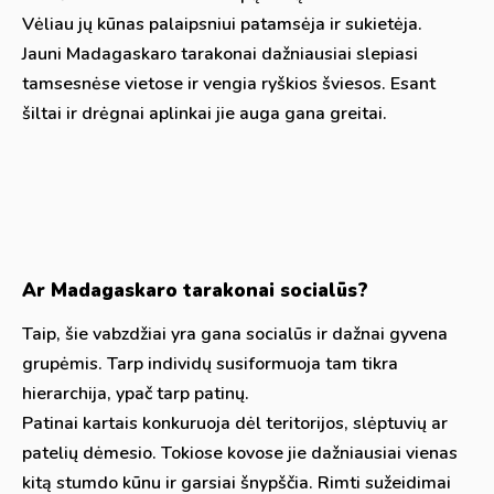
Vėliau jų kūnas palaipsniui patamsėja ir sukietėja.
Jauni Madagaskaro tarakonai dažniausiai slepiasi
tamsesnėse vietose ir vengia ryškios šviesos. Esant
šiltai ir drėgnai aplinkai jie auga gana greitai.
Ar Madagaskaro tarakonai socialūs?
Taip, šie vabzdžiai yra gana socialūs ir dažnai gyvena
grupėmis. Tarp individų susiformuoja tam tikra
hierarchija, ypač tarp patinų.
Patinai kartais konkuruoja dėl teritorijos, slėptuvių ar
patelių dėmesio. Tokiose kovose jie dažniausiai vienas
kitą stumdo kūnu ir garsiai šnypščia. Rimti sužeidimai