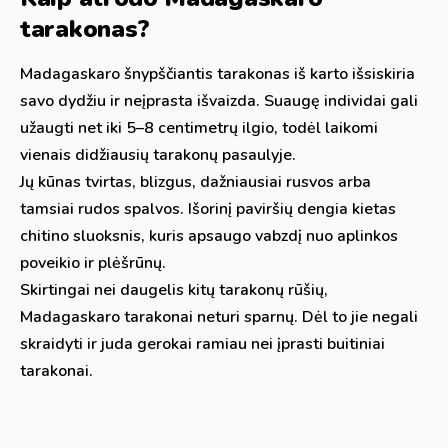
tarakonas?
Madagaskaro šnypščiantis tarakonas iš karto išsiskiria
savo dydžiu ir neįprasta išvaizda. Suaugę individai gali
užaugti net iki 5–8 centimetrų ilgio, todėl laikomi
vienais didžiausių tarakonų pasaulyje.
Jų kūnas tvirtas, blizgus, dažniausiai rusvos arba
tamsiai rudos spalvos. Išorinį paviršių dengia kietas
chitino sluoksnis, kuris apsaugo vabzdį nuo aplinkos
poveikio ir plėšrūnų.
Skirtingai nei daugelis kitų tarakonų rūšių,
Madagaskaro tarakonai neturi sparnų. Dėl to jie negali
skraidyti ir juda gerokai ramiau nei įprasti buitiniai
tarakonai.