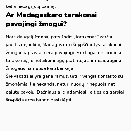
kelia nepagrįstą baimę.
Ar Madagaskaro tarakonai
pavojingi žmogui?
Nors daugelį žmonių pats žodis „tarakonas“ verčia
jaustis nejaukiai, Madagaskaro šnypščiantys tarakonai
žmogui paprastai nėra pavojingi. Skirtingai nei buitiniai
tarakonai, jie nelaikomi ligų platintojais ir nesidaugina
žmogaus namuose kaip kenkėjai.
Šie vabzdžiai yra gana ramūs, lėti ir vengia kontakto su
žmonėmis. Jie nekanda, neturi nuodų ir nepuola net
pajutę pavojų. Dažniausiai gindamiesi jie tiesiog garsiai
šnypščia arba bando pasislėpti.