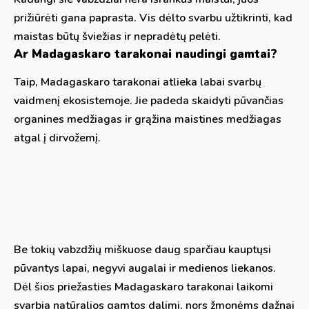
prižiūrėti gana paprasta. Vis dėlto svarbu užtikrinti, kad
maistas būtų šviežias ir nepradėtų pelėti.
Ar Madagaskaro tarakonai naudingi gamtai?
Taip, Madagaskaro tarakonai atlieka labai svarbų
vaidmenį ekosistemoje. Jie padeda skaidyti pūvančias
organines medžiagas ir grąžina maistines medžiagas
atgal į dirvožemį.
Be tokių vabzdžių miškuose daug sparčiau kauptųsi
pūvantys lapai, negyvi augalai ir medienos liekanos.
Dėl šios priežasties Madagaskaro tarakonai laikomi
svarbia natūralios gamtos dalimi, nors žmonėms dažnai