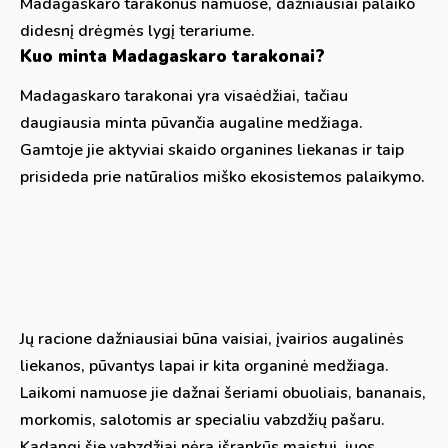
Madagaskaro tarakonus namuose, dažniausiai palaiko
didesnį drėgmės lygį terariume.
Kuo minta Madagaskaro tarakonai?
Madagaskaro tarakonai yra visaėdžiai, tačiau
daugiausia minta pūvančia augaline medžiaga.
Gamtoje jie aktyviai skaido organines liekanas ir taip
prisideda prie natūralios miško ekosistemos palaikymo.
Jų racione dažniausiai būna vaisiai, įvairios augalinės
liekanos, pūvantys lapai ir kita organinė medžiaga.
Laikomi namuose jie dažnai šeriami obuoliais, bananais,
morkomis, salotomis ar specialiu vabzdžių pašaru.
Kadangi šie vabzdžiai nėra išrankūs maistui, juos