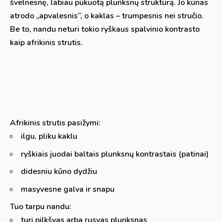
švelnesnę, labiau pūkuotą plunksnų struktūrą. Jo kūnas
atrodo „apvalesnis“, o kaklas – trumpesnis nei stručio.
Be to, nandu neturi tokio ryškaus spalvinio kontrasto
kaip afrikinis strutis.
Afrikinis strutis pasižymi:
ilgu, pliku kaklu
ryškiais juodai baltais plunksnų kontrastais (patinai)
didesniu kūno dydžiu
masyvesne galva ir snapu
Tuo tarpu nandu:
turi pilkšvas arba rusvas plunksnas