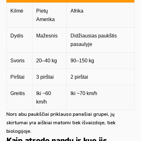
Kilmė
Pietų
Afrika
Amerika
Dydis
Mažesnis
Didžiausias paukštis
pasaulyje
Svoris
20–40 kg
90–150 kg
Pirštai
3 pirštai
2 pirštai
Greitis
Iki ~60
Iki ~70 km/h
km/h
Nors abu paukščiai priklauso panašiai grupei, jų
skirtumai yra aiškiai matomi tiek išvaizdoje, tiek
biologijoje.
Kaip atrodo nandu ir kuo jis