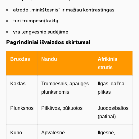
atrodo „minkštesnis“ ir mažiau kontrastingas
turi trumpesnį kaklą
yra lengvesnio sudėjimo
Pagrindiniai išvaizdos skirtumai
Bruožas
Nandu
Afrikinis
strutis
Kaklas
Trumpesnis, apaugęs
Ilgas, dažnai
plunksnomis
plikas
Plunksnos
Pilkšvos, pūkuotos
Juodos/baltos
(patinai)
Kūno
Apvalesnė
Ilgesnė,