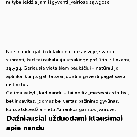
mityba leidžia jam išgyventi įvairiose sąlygose.
Nors nandu gali būti laikomas nelaisvėje, svarbu
suprasti, kad tai reikalauja atsakingo požiūrio ir tinkamų
sąlygų. Geriausia vieta šiam paukščiui – natūrali jo
aplinka, kur jis gali laisvai judėti ir gyventi pagal savo
instinktus.
Galima sakyti, kad nandu – tai ne tik „mažesnis strutis“,
bet ir savitas, įdomus bei vertas pažinimo gyvūnas,
kuris atskleidžia Pietų Amerikos gamtos įvairovę.
Dažniausiai užduodami klausimai
apie nandu