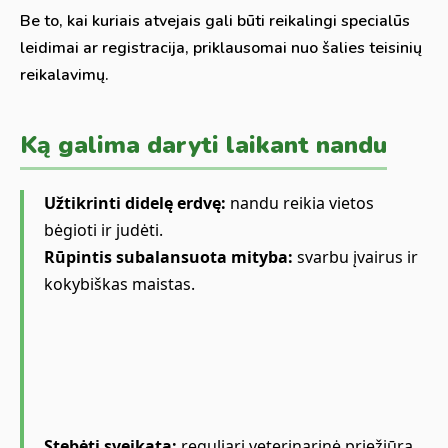
Be to, kai kuriais atvejais gali būti reikalingi specialūs
leidimai ar registracija, priklausomai nuo šalies teisinių
reikalavimų.
Ką galima daryti laikant nandu
Užtikrinti didelę erdvę:
nandu reikia vietos
bėgioti ir judėti.
Rūpintis subalansuota mityba:
svarbu įvairus ir
kokybiškas maistas.
Stebėti sveikatą:
reguliari veterinarinė priežiūra