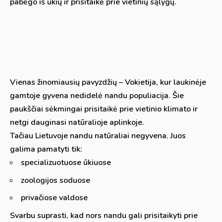
pabėgo iš ūkių ir prisitaikė prie vietinių sąlygų.
Vienas žinomiausių pavyzdžių – Vokietija, kur laukinėje
gamtoje gyvena nedidelė nandu populiacija. Šie
paukščiai sėkmingai prisitaikė prie vietinio klimato ir
netgi dauginasi natūralioje aplinkoje.
Tačiau Lietuvoje nandu natūraliai negyvena. Juos
galima pamatyti tik:
specializuotuose ūkiuose
zoologijos soduose
privačiose valdose
Svarbu suprasti, kad nors nandu gali prisitaikyti prie