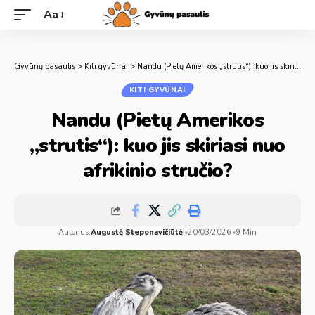
Aa
Gyvūnų pasaulis
>
Kiti gyvūnai
>
Nandu (Pietų Amerikos „strutis“): kuo jis skiriasi nuo afrikinio stručio?
KITI GYVŪNAI
Nandu (Pietų Amerikos
„strutis“): kuo jis skiriasi nuo
afrikinio stručio?
Autorius:
Augustė Steponavičiūtė
20/03/2026
9 Min