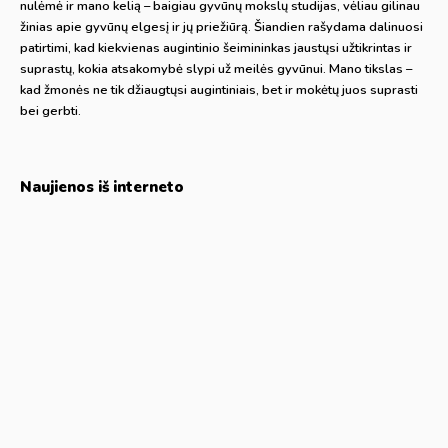
nulėmė ir mano kelią – baigiau gyvūnų mokslų studijas, vėliau gilinau
žinias apie gyvūnų elgesį ir jų priežiūrą. Šiandien rašydama dalinuosi
patirtimi, kad kiekvienas augintinio šeimininkas jaustųsi užtikrintas ir
suprastų, kokia atsakomybė slypi už meilės gyvūnui. Mano tikslas –
kad žmonės ne tik džiaugtųsi augintiniais, bet ir mokėtų juos suprasti
bei gerbti.
Naujienos iš interneto