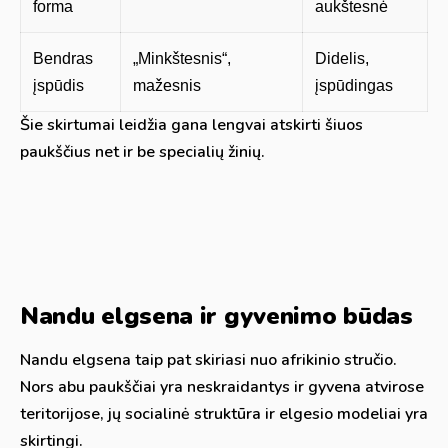
forma
aukštesnė
Bendras
„Minkštesnis“,
Didelis,
įspūdis
mažesnis
įspūdingas
Šie skirtumai leidžia gana lengvai atskirti šiuos
paukščius net ir be specialių žinių.
Nandu elgsena ir gyvenimo būdas
Nandu elgsena taip pat skiriasi nuo afrikinio stručio.
Nors abu paukščiai yra neskraidantys ir gyvena atvirose
teritorijose, jų socialinė struktūra ir elgesio modeliai yra
skirtingi.