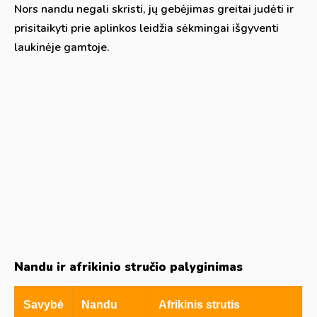
Nors nandu negali skristi, jų gebėjimas greitai judėti ir
prisitaikyti prie aplinkos leidžia sėkmingai išgyventi
laukinėje gamtoje.
Nandu ir afrikinio stručio palyginimas
Savybė
Nandu
Afrikinis strutis