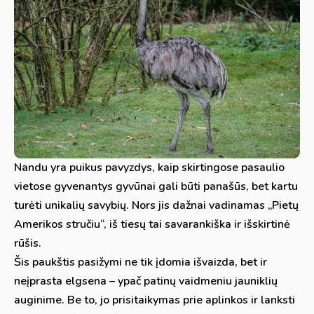
Nandu yra puikus pavyzdys, kaip skirtingose pasaulio
vietose gyvenantys gyvūnai gali būti panašūs, bet kartu
turėti unikalių savybių. Nors jis dažnai vadinamas „Pietų
Amerikos stručiu“, iš tiesų tai savarankiška ir išskirtinė
rūšis.
Šis paukštis pasižymi ne tik įdomia išvaizda, bet ir
neįprasta elgsena – ypač patinų vaidmeniu jauniklių
auginime. Be to, jo prisitaikymas prie aplinkos ir lanksti