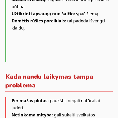
būtina.
Užtikrinti apsaugą nuo šalčio:
ypač žiemą.
Domėtis rūšies poreikiais:
tai padeda išvengti
klaidų.
Kada nandu laikymas tampa
problema
Per mažas plotas:
paukštis negali natūraliai
judėti.
Netinkama mityba:
gali sukelti sveikatos