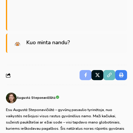
Kuo minta nandu?
Augustė Steponavičiūtė
Esu Augustė Steponavičiūtė – gyvūnų pasaulio tyrinėtoja, nuo
vaikystės nešiojusi visus rastus gyvūnėlius namo. Maži kačiukai,
sužeisti paukšteliai ar ežiai sode – visi tapdavo mano globotiniais,
kuriems ieškodavau pagalbos. Šis natūralus noras rūpintis gyvūnais