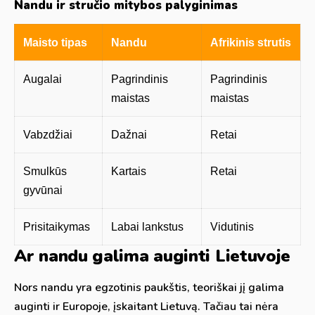
Nandu ir stručio mitybos palyginimas
Maisto tipas
Nandu
Afrikinis strutis
Augalai
Pagrindinis
Pagrindinis
maistas
maistas
Vabzdžiai
Dažnai
Retai
Smulkūs
Kartais
Retai
gyvūnai
Prisitaikymas
Labai lankstus
Vidutinis
Ar nandu galima auginti Lietuvoje
Nors nandu yra egzotinis paukštis, teoriškai jį galima
auginti ir Europoje, įskaitant Lietuvą. Tačiau tai nėra