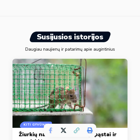
Susijusios istorijos
Daugiau naujienų ir patarimų apie augintinius
KITI GYVŪNAI
Žiurkių naikinimas: nuodai, spąstai ir