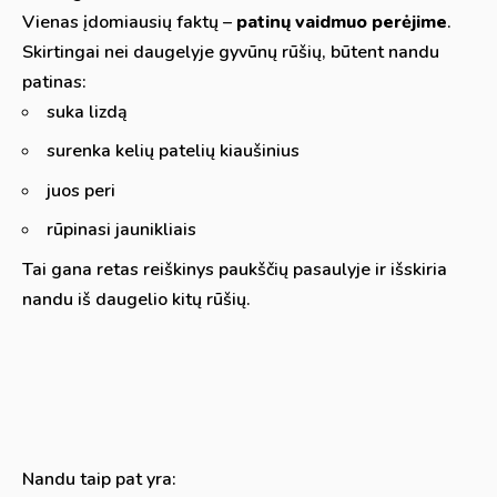
Vienas įdomiausių faktų –
patinų vaidmuo perėjime
.
Skirtingai nei daugelyje gyvūnų rūšių, būtent nandu
patinas:
suka lizdą
surenka kelių patelių kiaušinius
juos peri
rūpinasi jaunikliais
Tai gana retas reiškinys paukščių pasaulyje ir išskiria
nandu iš daugelio kitų rūšių.
Nandu taip pat yra: