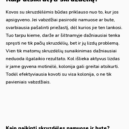
Kovos su skruzdėlėmis būdas priklauso nuo to, kur jos
apsigyveno. Jei vabzdžiai pasirodė namuose ar bute,
svarbiausia pašalinti priežastį, dėl kurios jie ten lankosi.
Tuo tarpu kieme, darže ar šiltnamyje dažniausiai tenka
spręsti ne tik pačių skruzdėlių, bet ir jų lizdų problemą.
Vien tik matomų skruzdėlių sunaikinimas dažniausiai
neduoda ilgalaikio rezultato. Kol išlieka aktyvus lizdas
ir jame gyvena motinėlė, kolonija gali greitai atsikurti.
Todėl efektyviausia kovoti su visa kolonija, o ne tik
pavieniais vabzdžiais.
Kaip naikinti skruzdėles namuose ir bute?