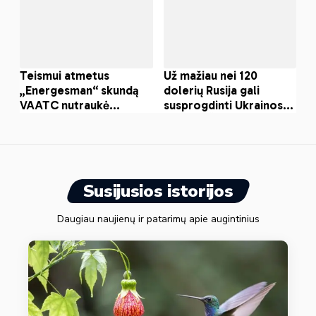
Susijusios istorijos
Daugiau naujienų ir patarimų apie augintinius