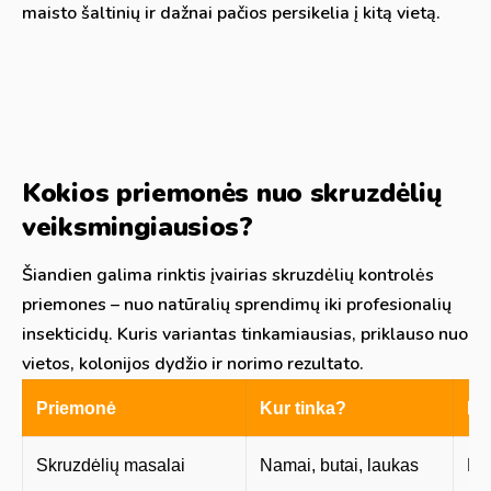
maisto šaltinių ir dažnai pačios persikelia į kitą vietą.
Kokios priemonės nuo skruzdėlių
veiksmingiausios?
Šiandien galima rinktis įvairias skruzdėlių kontrolės
priemones – nuo natūralių sprendimų iki profesionalių
insekticidų. Kuris variantas tinkamiausias, priklauso nuo
vietos, kolonijos dydžio ir norimo rezultato.
Priemonė
Kur tinka?
Po
Skruzdėlių masalai
Namai, butai, laukas
Nai