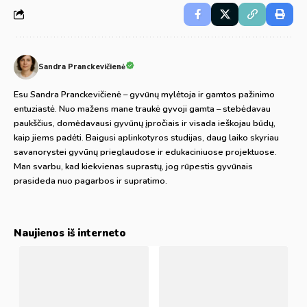
Sandra Pranckevičienė
Esu Sandra Pranckevičienė – gyvūnų mylėtoja ir gamtos pažinimo
entuziastė. Nuo mažens mane traukė gyvoji gamta – stebėdavau
paukščius, domėdavausi gyvūnų įpročiais ir visada ieškojau būdų,
kaip jiems padėti. Baigusi aplinkotyros studijas, daug laiko skyriau
savanorystei gyvūnų prieglaudose ir edukaciniuose projektuose.
Man svarbu, kad kiekvienas suprastų, jog rūpestis gyvūnais
prasideda nuo pagarbos ir supratimo.
Naujienos iš interneto