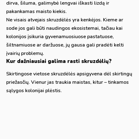
dirva, šiluma, galimybė lengvai iškasti lizdą ir
pakankamas maisto kiekis.
Ne visais atvejais skruzdėlės yra kenkėjos. Kieme ar
sode jos gali būti naudingos ekosistemai, tačiau kai
kolonijos įsikuria gyvenamuosiuose pastatuose,
šiltnamiuose ar daržuose, jų gausa gali pradėti kelti
įvairių problemų.
Kur dažniausiai galima rasti skruzdėlių?
Skirtingose vietose skruzdėlės apsigyvena dėl skirtingų
priežasčių. Vienur jas traukia maistas, kitur – tinkamos
sąlygos kolonijai plėstis.