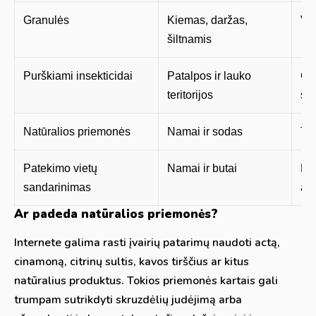
Granulės
Kiemas, daržas,
Vei
šiltnamis
Purškiami insekticidai
Patalpos ir lauko
Gr
teritorijos
sk
Natūralios priemonės
Namai ir sodas
Tr
Patekimo vietų
Namai ir butai
Pad
sandarinimas
at
Ar padeda natūralios priemonės?
Internete galima rasti įvairių patarimų naudoti actą,
cinamoną, citrinų sultis, kavos tirščius ar kitus
natūralius produktus. Tokios priemonės kartais gali
trumpam sutrikdyti skruzdėlių judėjimą arba