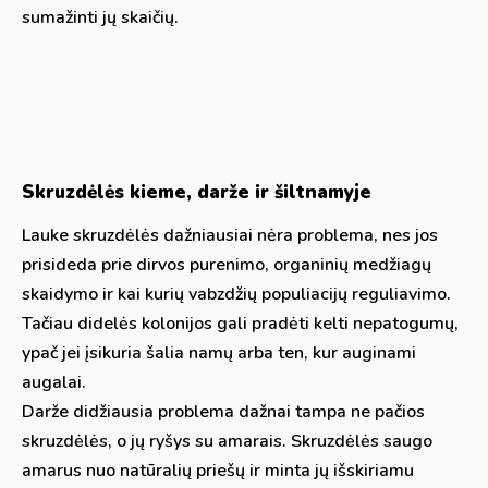
sumažinti jų skaičių.
Skruzdėlės kieme, darže ir šiltnamyje
Lauke skruzdėlės dažniausiai nėra problema, nes jos
prisideda prie dirvos purenimo, organinių medžiagų
skaidymo ir kai kurių vabzdžių populiacijų reguliavimo.
Tačiau didelės kolonijos gali pradėti kelti nepatogumų,
ypač jei įsikuria šalia namų arba ten, kur auginami
augalai.
Darže didžiausia problema dažnai tampa ne pačios
skruzdėlės, o jų ryšys su amarais. Skruzdėlės saugo
amarus nuo natūralių priešų ir minta jų išskiriamu