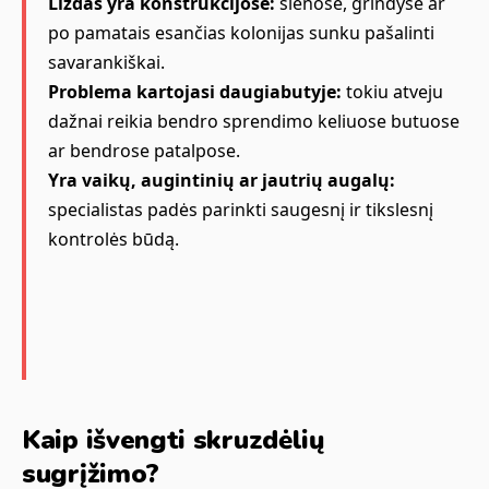
Lizdas yra konstrukcijose:
sienose, grindyse ar
po pamatais esančias kolonijas sunku pašalinti
savarankiškai.
Problema kartojasi daugiabutyje:
tokiu atveju
dažnai reikia bendro sprendimo keliuose butuose
ar bendrose patalpose.
Yra vaikų, augintinių ar jautrių augalų:
specialistas padės parinkti saugesnį ir tikslesnį
kontrolės būdą.
Kaip išvengti skruzdėlių
sugrįžimo?