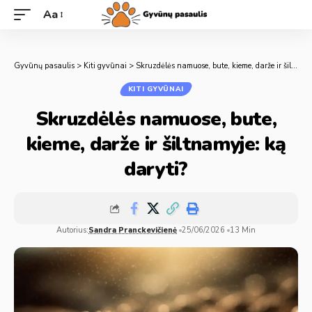
Aa
Gyvūnų pasaulis
>
Kiti gyvūnai
>
Skruzdėlės namuose, bute, kieme, darže ir šiltnamyje: ką daryti?
KITI GYVŪNAI
Skruzdėlės namuose, bute,
kieme, darže ir šiltnamyje: ką
daryti?
Autorius:
Sandra Pranckevičienė
25/06/2026
13 Min