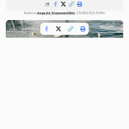
Autorius:
Augustė Steponavičiūtė
25/06/2026
9 Min
Gulbių lizdas ir migracija: kur peri ir ar skrenda į pietus
Gulbės yra vieni geriausiai pažįstamų Lietuvos vandens
paukščių, tačiau jų gyvenimo būdas daugeliui vis dar