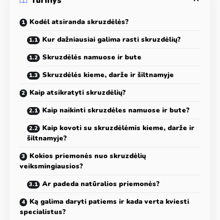
Turinys
Kodėl atsiranda skruzdėlės?
Kur dažniausiai galima rasti skruzdėlių?
Skruzdėlės namuose ir bute
Skruzdėlės kieme, darže ir šiltnamyje
Kaip atsikratyti skruzdėlių?
Kaip naikinti skruzdėles namuose ir bute?
Kaip kovoti su skruzdėlėmis kieme, darže ir
šiltnamyje?
Kokios priemonės nuo skruzdėlių
veiksmingiausios?
Ar padeda natūralios priemonės?
Ką galima daryti patiems ir kada verta kviesti
specialistus?