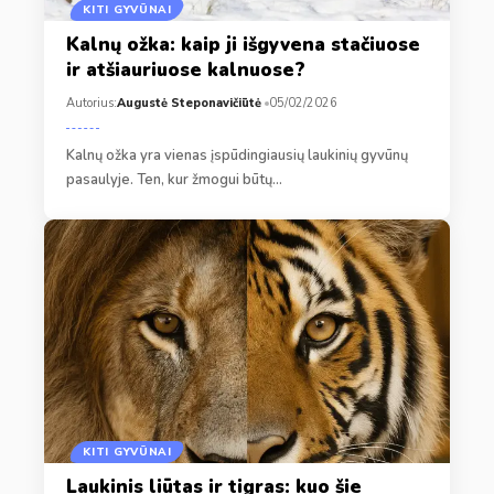
KITI GYVŪNAI
Kalnų ožka: kaip ji išgyvena stačiuose
ir atšiauriuose kalnuose?
Autorius:
Augustė Steponavičiūtė
05/02/2026
Kalnų ožka yra vienas įspūdingiausių laukinių gyvūnų
pasaulyje. Ten, kur žmogui būtų…
KITI GYVŪNAI
Laukinis liūtas ir tigras: kuo šie