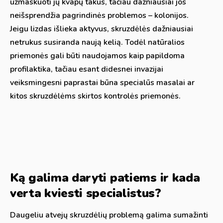
užmaskuoti jų kvapų takus, tačiau dažniausiai jos
neišsprendžia pagrindinės problemos – kolonijos.
Jeigu lizdas išlieka aktyvus, skruzdėlės dažniausiai
netrukus susiranda naują kelią. Todėl natūralios
priemonės gali būti naudojamos kaip papildoma
profilaktika, tačiau esant didesnei invazijai
veiksmingesni paprastai būna specialūs masalai ar
kitos skruzdėlėms skirtos kontrolės priemonės.
Ką galima daryti patiems ir kada
verta kviesti specialistus?
Daugeliu atvejų skruzdėlių problemą galima sumažinti