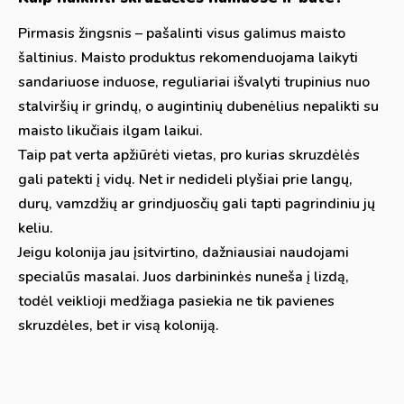
Pirmasis žingsnis – pašalinti visus galimus maisto
šaltinius. Maisto produktus rekomenduojama laikyti
sandariuose induose, reguliariai išvalyti trupinius nuo
stalviršių ir grindų, o augintinių dubenėlius nepalikti su
maisto likučiais ilgam laikui.
Taip pat verta apžiūrėti vietas, pro kurias skruzdėlės
gali patekti į vidų. Net ir nedideli plyšiai prie langų,
durų, vamzdžių ar grindjuosčių gali tapti pagrindiniu jų
keliu.
Jeigu kolonija jau įsitvirtino, dažniausiai naudojami
specialūs masalai. Juos darbininkės nuneša į lizdą,
todėl veiklioji medžiaga pasiekia ne tik pavienes
skruzdėles, bet ir visą koloniją.