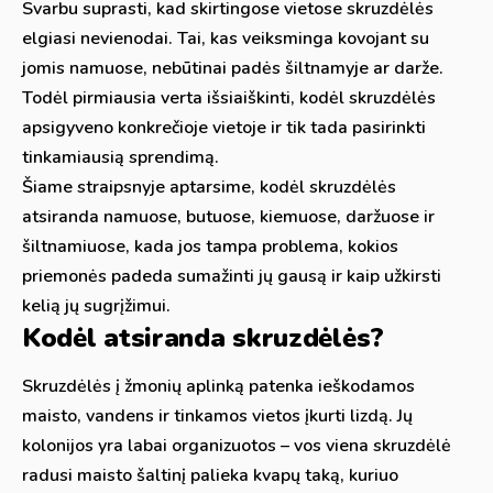
Svarbu suprasti, kad skirtingose vietose skruzdėlės
elgiasi nevienodai. Tai, kas veiksminga kovojant su
jomis namuose, nebūtinai padės šiltnamyje ar darže.
Todėl pirmiausia verta išsiaiškinti, kodėl skruzdėlės
apsigyveno konkrečioje vietoje ir tik tada pasirinkti
tinkamiausią sprendimą.
Šiame straipsnyje aptarsime, kodėl skruzdėlės
atsiranda namuose, butuose, kiemuose, daržuose ir
šiltnamiuose, kada jos tampa problema, kokios
priemonės padeda sumažinti jų gausą ir kaip užkirsti
kelią jų sugrįžimui.
Kodėl atsiranda skruzdėlės?
Skruzdėlės į žmonių aplinką patenka ieškodamos
maisto, vandens ir tinkamos vietos įkurti lizdą. Jų
kolonijos yra labai organizuotos – vos viena skruzdėlė
radusi maisto šaltinį palieka kvapų taką, kuriuo