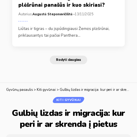
plėšrūnai panašūs ir kuo skiriasi?
Autorius:
Augustė Steponavičiūtė
13/11/2025
Liūtas ir tigras – du įspūdingiausi Žemės plėšrūnai,
priklausantys tai pačiai Panthera…
Rodyti daugiau
Gyvūnų pasaulis
>
Kiti gyvūnai
>
Gulbių lizdas ir migracija: kur peri ir ar skrenda į pietus
KITI GYVŪNAI
Gulbių lizdas ir migracija: kur
peri ir ar skrenda į pietus