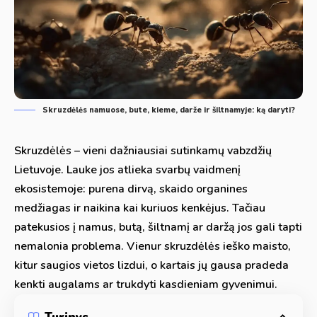
Skruzdėlės namuose, bute, kieme, darže ir šiltnamyje: ką daryti?
Skruzdėlės – vieni dažniausiai sutinkamų vabzdžių
Lietuvoje. Lauke jos atlieka svarbų vaidmenį
ekosistemoje: purena dirvą, skaido organines
medžiagas ir naikina kai kuriuos kenkėjus. Tačiau
patekusios į namus, butą, šiltnamį ar daržą jos gali tapti
nemalonia problema. Vienur skruzdėlės ieško maisto,
kitur saugios vietos lizdui, o kartais jų gausa pradeda
kenkti augalams ar trukdyti kasdieniam gyvenimui.