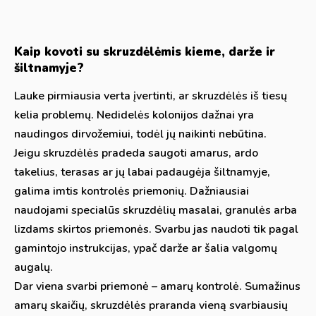
Kaip kovoti su skruzdėlėmis kieme, darže ir
šiltnamyje?
Lauke pirmiausia verta įvertinti, ar skruzdėlės iš tiesų
kelia problemų. Nedidelės kolonijos dažnai yra
naudingos dirvožemiui, todėl jų naikinti nebūtina.
Jeigu skruzdėlės pradeda saugoti amarus, ardo
takelius, terasas ar jų labai padaugėja šiltnamyje,
galima imtis kontrolės priemonių. Dažniausiai
naudojami specialūs skruzdėlių masalai, granulės arba
lizdams skirtos priemonės. Svarbu jas naudoti tik pagal
gamintojo instrukcijas, ypač darže ar šalia valgomų
augalų.
Dar viena svarbi priemonė – amarų kontrolė. Sumažinus
amarų skaičių, skruzdėlės praranda vieną svarbiausių