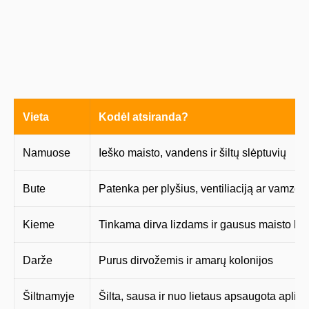
Vieta
Kodėl atsiranda?
Namuose
Ieško maisto, vandens ir šiltų slėptuvių
Bute
Patenka per plyšius, ventiliaciją ar vamzd
Kieme
Tinkama dirva lizdams ir gausus maisto kie
Darže
Purus dirvožemis ir amarų kolonijos
Šiltnamyje
Šilta, sausa ir nuo lietaus apsaugota aplin