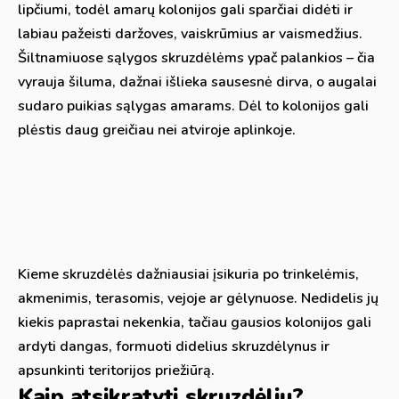
lipčiumi, todėl amarų kolonijos gali sparčiai didėti ir
labiau pažeisti daržoves, vaiskrūmius ar vaismedžius.
Šiltnamiuose sąlygos skruzdėlėms ypač palankios – čia
vyrauja šiluma, dažnai išlieka sausesnė dirva, o augalai
sudaro puikias sąlygas amarams. Dėl to kolonijos gali
plėstis daug greičiau nei atviroje aplinkoje.
Kieme skruzdėlės dažniausiai įsikuria po trinkelėmis,
akmenimis, terasomis, vejoje ar gėlynuose. Nedidelis jų
kiekis paprastai nekenkia, tačiau gausios kolonijos gali
ardyti dangas, formuoti didelius skruzdėlynus ir
apsunkinti teritorijos priežiūrą.
Kaip atsikratyti skruzdėlių?