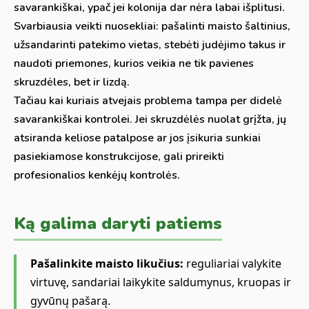
savarankiškai, ypač jei kolonija dar nėra labai išplitusi.
Svarbiausia veikti nuosekliai: pašalinti maisto šaltinius,
užsandarinti patekimo vietas, stebėti judėjimo takus ir
naudoti priemones, kurios veikia ne tik pavienes
skruzdėles, bet ir lizdą.
Tačiau kai kuriais atvejais problema tampa per didelė
savarankiškai kontrolei. Jei skruzdėlės nuolat grįžta, jų
atsiranda keliose patalpose ar jos įsikuria sunkiai
pasiekiamose konstrukcijose, gali prireikti
profesionalios kenkėjų kontrolės.
Ką galima daryti patiems
Pašalinkite maisto likučius:
reguliariai valykite
virtuvę, sandariai laikykite saldumynus, kruopas ir
gyvūnų pašarą.