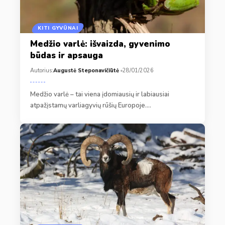
KITI GYVŪNAI
Medžio varlė: išvaizda, gyvenimo
būdas ir apsauga
Autorius:
Augustė Steponavičiūtė
28/01/2026
Medžio varlė – tai viena įdomiausių ir labiausiai
atpažįstamų varliagyvių rūšių Europoje.…