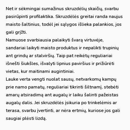
Net ir sėkmingai sumažinus skruzdėlių skaičių, svarbu
pasirūpinti profilaktika. Skruzdėlės greitai randa naujus
maisto šaltinius, todėl jei sąlygos išlieka palankios, jos
gali grįžti.
Namuose svarbiausia palaikyti švarą virtuvėje,
sandariai laikyti maisto produktus ir nepalikti trupinių
ant grindų ar stalviršių. Taip pat reikėtų reguliariai
išnešti šiukšles, išvalyti lipnius paviršius ir prižiūrėti
vietas, kur maitinami augintiniai.
Lauke verta vengti nuolat sausų, netvarkomų kampų
prie namo pamatų, reguliariai tikrinti šiltnamį, stebėti
amarų atsiradimą ant augalų ir laiku šalinti pažeistas
augalų dalis. Jei skruzdėlės įsikuria po trinkelėmis ar
terasa, svarbu įvertinti, ar nėra ertmių, kuriose jos gali
saugiai plėsti lizdą.