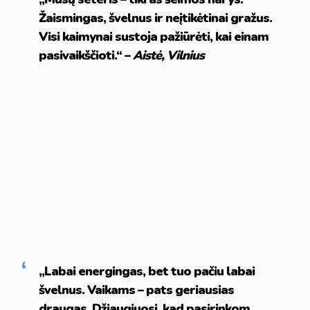
Žaismingas, švelnus ir neįtikėtinai gražus.
Visi kaimynai sustoja pažiūrėti, kai einam
pasivaikščioti.“ –
Aistė, Vilnius
„Labai energingas, bet tuo pačiu labai
švelnus. Vaikams – pats geriausias
draugas. Džiaugiuosi, kad pasirinkom