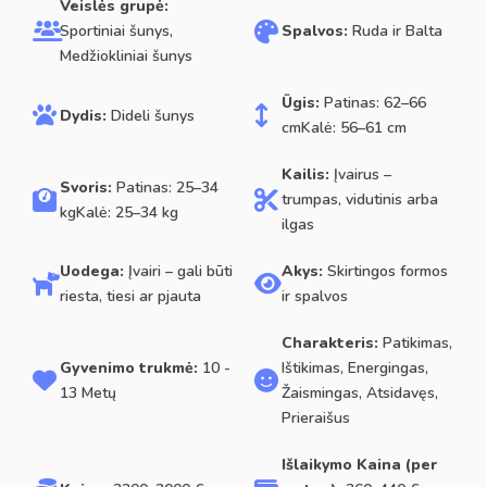
Veislės grupė:
Sportiniai šunys,
Spalvos:
Ruda ir Balta
Medžiokliniai šunys
Ūgis:
Patinas: 62–66
Dydis:
Dideli šunys
cmKalė: 56–61 cm
Kailis:
Įvairus –
Svoris:
Patinas: 25–34
trumpas, vidutinis arba
kgKalė: 25–34 kg
ilgas
Uodega:
Įvairi – gali būti
Akys:
Skirtingos formos
riesta, tiesi ar pjauta
ir spalvos
Charakteris:
Patikimas,
Gyvenimo trukmė:
10 -
Ištikimas, Energingas,
13 Metų
Žaismingas, Atsidavęs,
Prieraišus
Išlaikymo Kaina (per