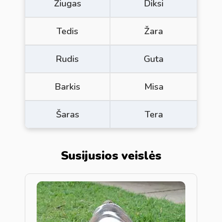
Žiugas
Diksi
Tedis
Žara
Rudis
Guta
Barkis
Misa
Šaras
Tera
Susijusios veislės