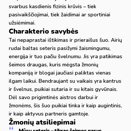
svarbus kasdienis fizinis krūvis – tiek
pasivaikščiojimai, tiek žaidimai ar sportiniai
užsiėmimai.
Charakterio savybės
Tai nepaprastai ištikimas ir prieraišus šuo. Airių
rudai baltas seteris pasižymi žaismingumu,
energija ir tuo pačiu švelnumu. Jis yra patikimas
šeimos draugas, kuris mėgsta žmonių
kompaniją ir blogai jaučiasi paliktas vienas
ilgam laikui. Bendraujant su vaikais yra kantrus
ir švelnus, puikiai sutaria ir su kitais gyvūnais.
Dėl savo prigimtinės aistros darbui ir
žmonėms, šis šuo puikiai tinka ir kaip augintinis,
ir kaip aktyvus partneris gamtoje.
Žmonių atsiliepimai
„Mūsų seteris – tikras šeimos narys.