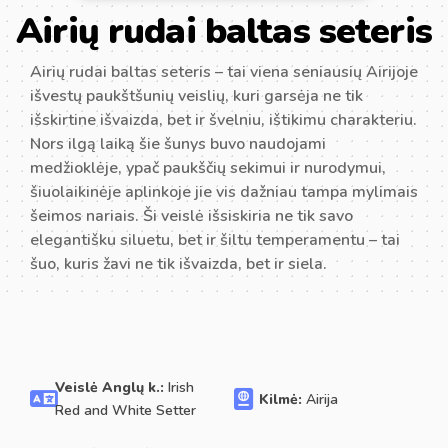
Airių rudai baltas seteris
Airių rudai baltas seteris – tai viena seniausių Airijoje
išvestų paukštšunių veislių, kuri garsėja ne tik
išskirtine išvaizda, bet ir švelniu, ištikimu charakteriu.
Nors ilgą laiką šie šunys buvo naudojami
medžioklėje, ypač paukščių sekimui ir nurodymui,
šiuolaikinėje aplinkoje jie vis dažniau tampa mylimais
šeimos nariais. Ši veislė išsiskiria ne tik savo
elegantišku siluetu, bet ir šiltu temperamentu – tai
šuo, kuris žavi ne tik išvaizda, bet ir siela.
Veislė Anglų k.:
Irish
Kilmė:
Airija
Red and White Setter