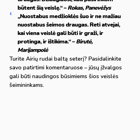
būtent šią veislę.“ –
Rokas, Panevėžys
„Nuostabus medžioklės šuo ir ne mažiau
nuostabus šeimos draugas. Reti atvejai,
kai viena veislė gali būti ir graži, ir
protinga, ir ištikima.“ –
Birutė,
Marijampolė
Turite Airių rudai baltą seterį? Pasidalinkite
savo patirtimi komentaruose – jūsų įžvalgos
gali būti naudingos būsimiems šios veislės
šeimininkams.