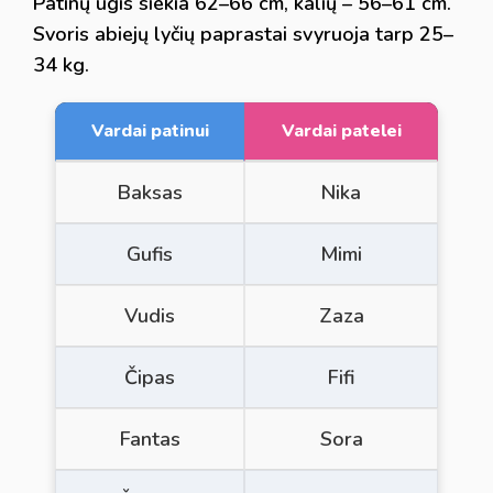
Patinų ūgis siekia 62–66 cm, kalių – 56–61 cm.
Svoris abiejų lyčių paprastai svyruoja tarp 25–
34 kg.
Vardai patinui
Vardai patelei
Baksas
Nika
Gufis
Mimi
Vudis
Zaza
Čipas
Fifi
Fantas
Sora