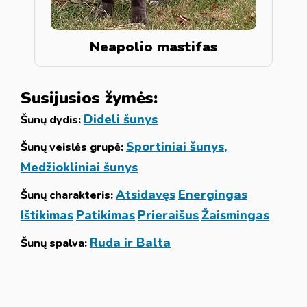
Neapolio mastifas
Susijusios žymės:
Dideli šunys
Šunų dydis:
Sportiniai šunys,
Šunų veislės grupė:
Medžiokliniai šunys
Atsidavęs
Energingas
Šunų charakteris:
Ištikimas
Patikimas
Prieraišus
Žaismingas
Ruda ir Balta
Šunų spalva: