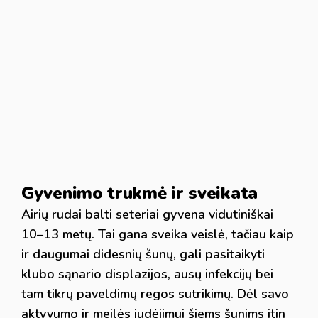
Gyvenimo trukmė ir sveikata
Airių rudai balti seteriai gyvena vidutiniškai
10–13 metų. Tai gana sveika veislė, tačiau kaip
ir daugumai didesnių šunų, gali pasitaikyti
klubo sąnario displazijos, ausų infekcijų bei
tam tikrų paveldimų regos sutrikimų. Dėl savo
aktyvumo ir meilės judėjimui šiems šunims itin