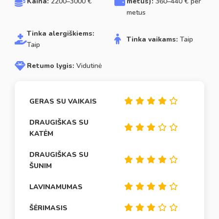
Kaina:
2200–3000 €
metus):
360–440 € per
metus
Tinka alergiškiems:
Tinka vaikams:
Taip
Taip
Retumo lygis:
Vidutinė
GERAS SU VAIKAIS
DRAUGIŠKAS SU
KATĖM
DRAUGIŠKAS SU
ŠUNIM
LAVINAMUMAS
ŠĖRIMASIS