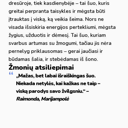
dresūroje, tiek kasdienybėje – tai šuo, kuris
greitai perpranta taisykles ir mėgsta būti
įtrauktas į viską, ką veikia šeima. Nors ne
visada išsiskiria energijos pertekliumi, mėgsta
žygius, užduotis ir dėmesį. Tai šuo, kuriam
svarbus artumas su žmogumi, tačiau jis nėra
pernelyg priklausomas – gerai jaučiasi ir
būdamas šalia, ir stebėdamas iš šono.
Žmonių atsiliepimai
„Mažas, bet labai išraiškingas šuo.
Niekada netylės, kai kažkas ne taip –
viską parodys savo žvilgsniu.“ –
Raimonda, Marijampolė