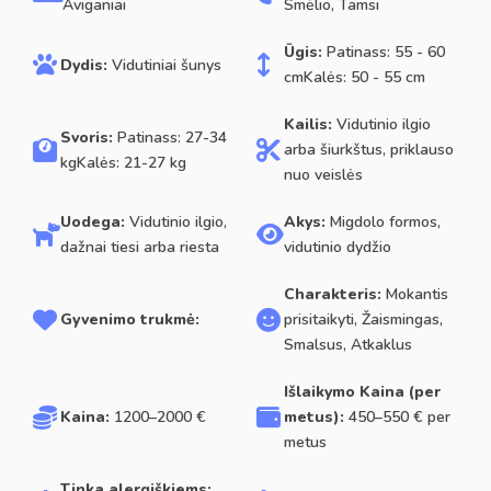
Aviganiai
Smėlio, Tamsi
Ūgis:
Patinass: 55 - 60
Dydis:
Vidutiniai šunys
cmKalės: 50 - 55 cm
Kailis:
Vidutinio ilgio
Svoris:
Patinass: 27-34
arba šiurkštus, priklauso
kgKalės: 21-27 kg
nuo veislės
Uodega:
Vidutinio ilgio,
Akys:
Migdolo formos,
dažnai tiesi arba riesta
vidutinio dydžio
Charakteris:
Mokantis
Gyvenimo trukmė:
prisitaikyti, Žaismingas,
Smalsus, Atkaklus
Išlaikymo Kaina (per
Kaina:
1200–2000 €
metus):
450–550 € per
metus
Tinka alergiškiems: