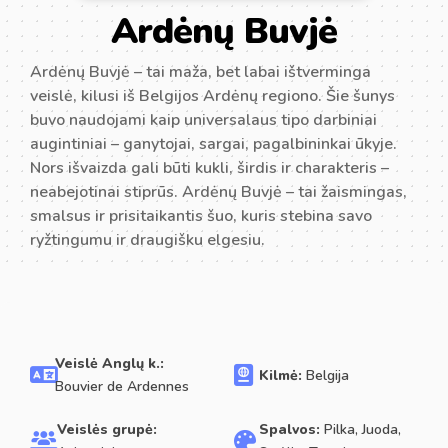
Ardėnų Buvjė
Ardėnų Buvjė – tai maža, bet labai ištverminga
veislė, kilusi iš Belgijos Ardėnų regiono. Šie šunys
buvo naudojami kaip universalaus tipo darbiniai
augintiniai – ganytojai, sargai, pagalbininkai ūkyje.
Nors išvaizda gali būti kukli, širdis ir charakteris –
neabejotinai stiprūs. Ardėnų Buvjė – tai žaismingas,
smalsus ir prisitaikantis šuo, kuris stebina savo
ryžtingumu ir draugišku elgesiu.
Veislė Anglų k.:
Kilmė:
Belgija
Bouvier de Ardennes
Veislės grupė:
Spalvos:
Pilka, Juoda,