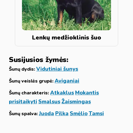
Lenkų medžioklinis šuo
Susijusios žymės:
Vidutiniai šunys
Šunų dydis:
Aviganiai
Šunų veislės grupė:
Atkaklus
Mokantis
Šunų charakteris:
prisitaikyti
Smalsus
Žaismingas
Juoda
Pilka
Smėlio
Tamsi
Šunų spalva: