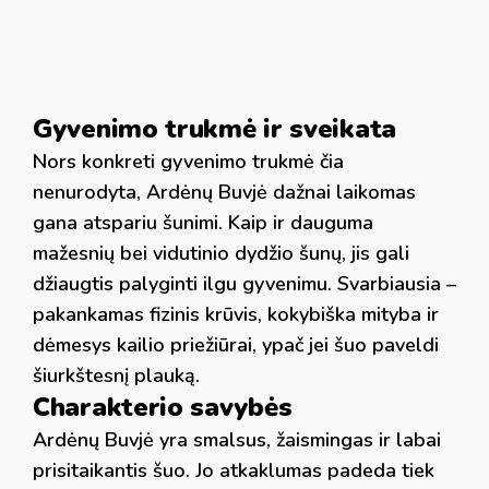
Gyvenimo trukmė ir sveikata
Nors konkreti gyvenimo trukmė čia
nenurodyta, Ardėnų Buvjė dažnai laikomas
gana atspariu šunimi. Kaip ir dauguma
mažesnių bei vidutinio dydžio šunų, jis gali
džiaugtis palyginti ilgu gyvenimu. Svarbiausia –
pakankamas fizinis krūvis, kokybiška mityba ir
dėmesys kailio priežiūrai, ypač jei šuo paveldi
šiurkštesnį plauką.
Charakterio savybės
Ardėnų Buvjė yra smalsus, žaismingas ir labai
prisitaikantis šuo. Jo atkaklumas padeda tiek