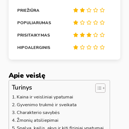
PRIEŽIŪRA
POPULIARUMAS
PRISITAIKYMAS
HIPOALERGINIS
Apie veislę
Turinys
Kaina ir veisliniai ypatumai
Gyvenimo trukmė ir sveikata
Charakterio savybės
Žmonių atsiliepimai
Spalva, kailis, akys ir kiti fiziniai ypatumai