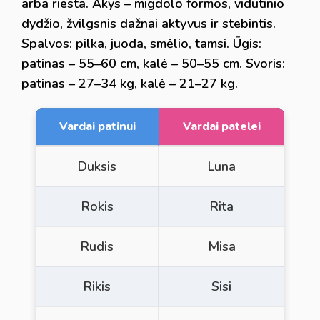
arba riesta. Akys – migdolo formos, vidutinio
dydžio, žvilgsnis dažnai aktyvus ir stebintis.
Spalvos: pilka, juoda, smėlio, tamsi. Ūgis:
patinas – 55–60 cm, kalė – 50–55 cm. Svoris:
patinas – 27–34 kg, kalė – 21–27 kg.
Vardai patinui
Vardai patelei
Duksis
Luna
Rokis
Rita
Rudis
Misa
Rikis
Sisi