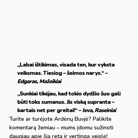
„Labai ištikimas, visada ten, kur vyksta
veiksmas. Tiesiog – šeimos narys.“ –
Edgaras, Mažeikiai
„Sunkiai tikėjau, kad tokio dydžio šuo gali
būti toks sumanus. Jis viską supranta –
kartais net per greitai!“ –
Ieva, Raseiniai
Turite ar turėjote Ardėnų Buvjė? Palikite
komentarą žemiau – mums įdomu sužinoti
daugiau apie šią retą ir vertingą veislę!