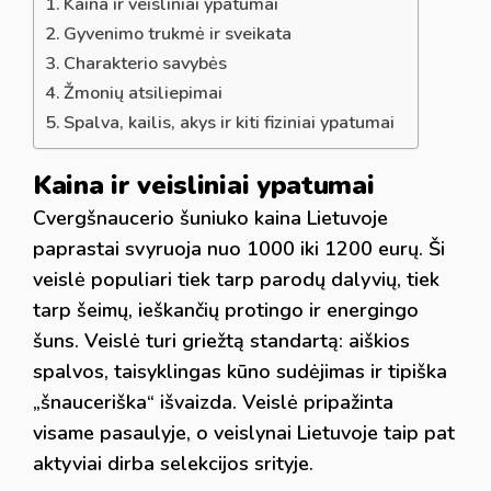
Kaina ir veisliniai ypatumai
Gyvenimo trukmė ir sveikata
Charakterio savybės
Žmonių atsiliepimai
Spalva, kailis, akys ir kiti fiziniai ypatumai
Kaina ir veisliniai ypatumai
Cvergšnaucerio šuniuko kaina Lietuvoje
paprastai svyruoja nuo 1000 iki 1200 eurų. Ši
veislė populiari tiek tarp parodų dalyvių, tiek
tarp šeimų, ieškančių protingo ir energingo
šuns. Veislė turi griežtą standartą: aiškios
spalvos, taisyklingas kūno sudėjimas ir tipiška
„šnauceriška“ išvaizda. Veislė pripažinta
visame pasaulyje, o veislynai Lietuvoje taip pat
aktyviai dirba selekcijos srityje.