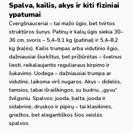
Spalva, kailis, akys ir kiti fiziniai
ypatumai
Cvergšnauceriai – tai mažo ūgio, bet tvirtos
struktūros šunys. Patinų ir kalių ūgis siekia 30–
36 cm, svoris – 5,4–9,1 kg (patinai) ir 5,4–8,2
kg (kalės). Kailis trumpas arba vidutinio ilgio,
dažniausiai šiurkštus, bet prižiūrėtas – švelnus
liesti, reikalaujantis reguliaraus kirpimo ir
šukavimo. Uodega – dažniausiai trumpa ar
vidutinė, laikoma virš nugaros. Akys – didelės,
tamsios, labai išraiškingos, su budriu, „gyvu“
žvilgsniu. Spalvos: juoda, balta, juoda ir
sidabrinė, druskos ir pipirų – tai klasikinės,
griežtos, bet elegantiškos šios veislės
spalvos.