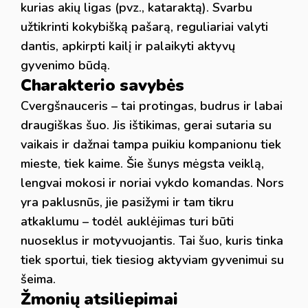
kurias akių ligas (pvz., kataraktą). Svarbu
užtikrinti kokybišką pašarą, reguliariai valyti
dantis, apkirpti kailį ir palaikyti aktyvų
gyvenimo būdą.
Charakterio savybės
Cvergšnauceris – tai protingas, budrus ir labai
draugiškas šuo. Jis ištikimas, gerai sutaria su
vaikais ir dažnai tampa puikiu kompanionu tiek
mieste, tiek kaime. Šie šunys mėgsta veiklą,
lengvai mokosi ir noriai vykdo komandas. Nors
yra paklusnūs, jie pasižymi ir tam tikru
atkaklumu – todėl auklėjimas turi būti
nuoseklus ir motyvuojantis. Tai šuo, kuris tinka
tiek sportui, tiek tiesiog aktyviam gyvenimui su
šeima.
Žmonių atsiliepimai