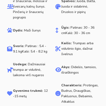
ir šnauceriai, molosai ir
Spalvos:
Juoda, Balta,
šveicarų kalnų šunys.
Juoda ir sidabrinė,
Pinčerių ir šnaucerių
Druskos ir pipirų
pogrupis
Ūgis:
Patinas: 30 - 36
Dydis:
Maži šunys
cmKalė: 30 - 36 cm
Kailis:
Trumpas arba
Svoris:
Patinas : 5.4 -
vidutinio ilgio, dažnai
9.1 kgKalė: 5.4 - 8.2 kg
švelnus
Uodega:
Dažniausiai
Akys:
Didelės, tamsios,
trumpa ar vidutinė,
išraiškingos
laikoma virš nugaros
Charakteris:
Protingas,
Gyvenimo trukmė:
12
Budrus, Draugiškas,
-15 metų
Paklusnus, Bebaimis,
Atkaklus