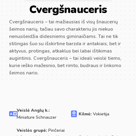
Cvergšnauceris
Cvergšnauceris – tai mažiausias iš visų šnaucerių
šeimos narių, tačiau savo charakteriu jis niekuo
nenusileidžia didesniems giminaičiams. Tai ne tik
stilingas šuo su išskirtine barzda ir antakiais, bet ir
aktyvus, protingas, atkaklus bei labai ištikimas
augintinis. Cvergšnauceris – tai ideali veislė tiems,
kurie ieško mažesnio, bet rimto, budraus ir linksmo
šeimos nario.
Veislė Anglų k.:
Kilmė:
Vokietija
Miniature Schnauzer
Veislės grupė:
Pinčeriai