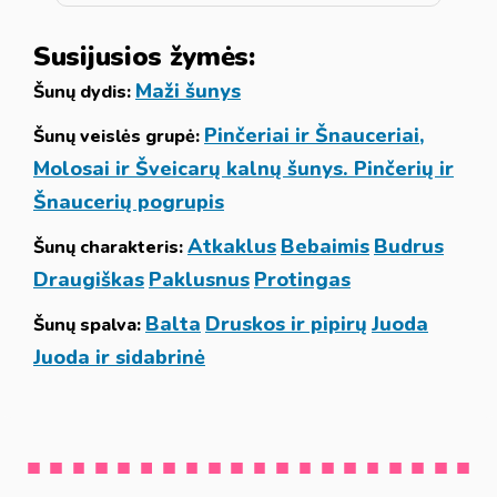
Susijusios žymės:
Maži šunys
Šunų dydis:
Pinčeriai ir Šnauceriai,
Šunų veislės grupė:
Molosai ir Šveicarų kalnų šunys. Pinčerių ir
Šnaucerių pogrupis
Atkaklus
Bebaimis
Budrus
Šunų charakteris:
Draugiškas
Paklusnus
Protingas
Balta
Druskos ir pipirų
Juoda
Šunų spalva:
Juoda ir sidabrinė