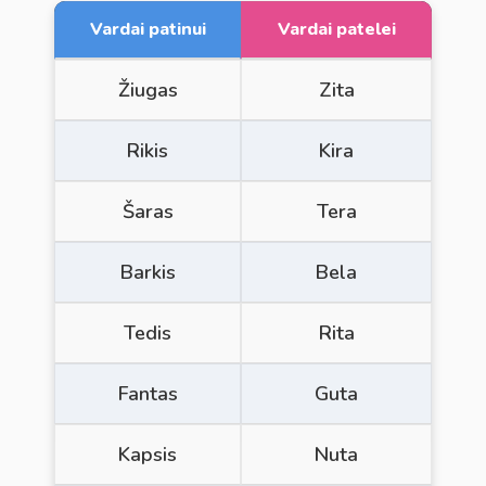
Vardai patinui
Vardai patelei
Žiugas
Zita
Rikis
Kira
Šaras
Tera
Barkis
Bela
Tedis
Rita
Fantas
Guta
Kapsis
Nuta