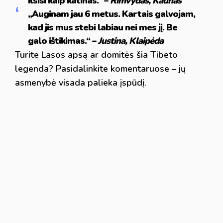
ilsisi kaip katinas.“ –
Rimvydas, Kaunas
„Auginam jau 6 metus. Kartais galvojam,
kad jis mus stebi labiau nei mes jį. Be
galo ištikimas.“ –
Justina, Klaipėda
Turite Lasos apsą ar domitės šia Tibeto
legenda? Pasidalinkite komentaruose – jų
asmenybė visada palieka įspūdį.