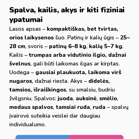
Spalva, kailis, akys ir kiti fiziniai
ypatumai
Lasos apsas –
kompaktiškas, bet tvirtas,
orios laikysenos
šuo. Patinų ir kalių ūgis –
25–
28 cm
, svoris –
patinų 6–8 kg
,
kalių 5–7 kg
.
Kailis –
trumpas arba vidutinio ilgio, dažnai
švelnus
, gali būti laikomas ilgas ar kirptas.
Uodega –
gausiai plaukuota, laikoma virš
nugaros
, dažnai riesta. Akys –
didelės,
tamsios, išraiškingos
, su smalsiu, budriu
žvilgsniu. Spalvos:
juoda
,
auksinė
,
smėlio
,
medaus spalvos
,
tamsiai ruda
,
ruda
– spalvų
įvairovė suteikia veislei dar daugiau
individualumo.