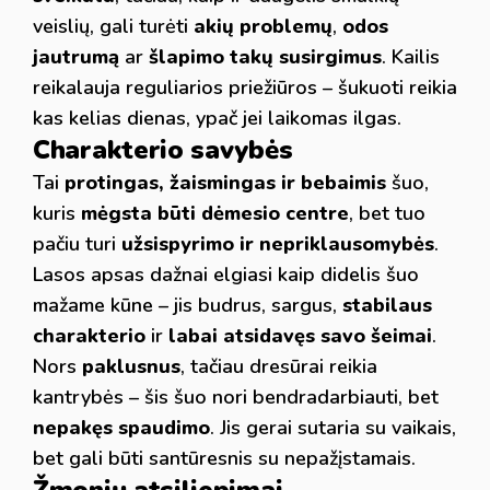
veislių, gali turėti
akių problemų
,
odos
jautrumą
ar
šlapimo takų susirgimus
. Kailis
reikalauja reguliarios priežiūros – šukuoti reikia
kas kelias dienas, ypač jei laikomas ilgas.
Charakterio savybės
Tai
protingas, žaismingas ir bebaimis
šuo,
kuris
mėgsta būti dėmesio centre
, bet tuo
pačiu turi
užsispyrimo ir nepriklausomybės
.
Lasos apsas dažnai elgiasi kaip didelis šuo
mažame kūne – jis budrus, sargus,
stabilaus
charakterio
ir
labai atsidavęs savo šeimai
.
Nors
paklusnus
, tačiau dresūrai reikia
kantrybės – šis šuo nori bendradarbiauti, bet
nepakęs spaudimo
. Jis gerai sutaria su vaikais,
bet gali būti santūresnis su nepažįstamais.