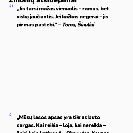
Žmonių atsiliepimai
„Jis tarsi mažas vienuolis – ramus, bet
viską jaučiantis. Jei kažkas negerai – jis
pirmas pastebi.“ –
Toma, Šiauliai
„Mūsų lasos apsas yra tikras buto
sargas. Kai reikia – loja, kai nereikia –