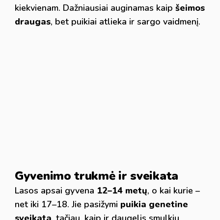
kiekvienam. Dažniausiai auginamas kaip
šeimos
draugas
, bet puikiai atlieka ir sargo vaidmenį.
Gyvenimo trukmė ir sveikata
Lasos apsai gyvena
12–14 metų
, o kai kurie –
net iki 17–18. Jie pasižymi
puikia genetine
sveikata
, tačiau, kaip ir daugelis smulkių