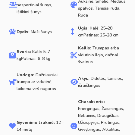
Auksinė, Smėlio, Medaus
nesportiniai šunys,
spalvos, Tamsiai ruda,
ištikimi šunys
Ruda
Ūgis:
Kalė: 25–28
Dydis:
Maži šunys
cmPatinas: 25–28 cm
Kailis:
Trumpas arba
Svoris:
Kalė: 5–7
vidutinio ilgio, dažnai
kgPatinas: 6–8 kg
švelnus
Uodega:
Dažniausiai
Akys:
Didelės, tamsios,
trumpa ar vidutinė,
išraiškingos
laikoma virš nugaros
Charakteris:
Energingas, Žaismingas,
Bebaimis, Draugiškas,
Gyvenimo trukmė:
12 -
Užsispyręs, Protingas,
14 metų
Gyvybingas, Atkaklus,