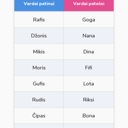
Vardai patinui
Vardai patelei
Rafis
Goga
Džonis
Nana
Mikis
Dina
Moris
Fifi
Gufis
Lota
Rudis
Riksi
Čipas
Bona