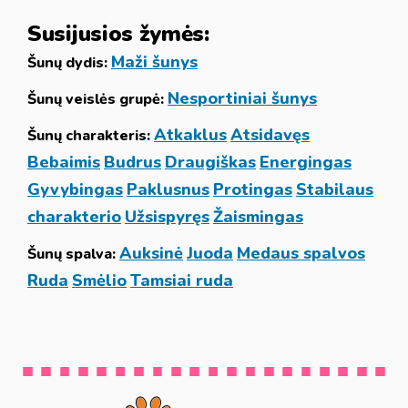
Susijusios žymės:
Maži šunys
Šunų dydis:
Nesportiniai šunys
Šunų veislės grupė:
Atkaklus
Atsidavęs
Šunų charakteris:
Bebaimis
Budrus
Draugiškas
Energingas
Gyvybingas
Paklusnus
Protingas
Stabilaus
charakterio
Užsispyręs
Žaismingas
Auksinė
Juoda
Medaus spalvos
Šunų spalva:
Ruda
Smėlio
Tamsiai ruda