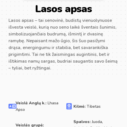
Lasos apsas
Lasos apsas – tai senovinė, budistų vienuolynuose
išvesta veislė, kurią nuo seno laikė šventais šunimis,
simbolizuojančiais budrumą, išmintį ir dvasinę
ramybę. Nepaisant mažo ūgio, šis šuo pasižymi
drąsa, energingumu ir stabilia, bet savarankiška
prigimtimi. Tai ne tik žaismingas augintinis, bet ir
ištikimas namų sargas, budriai saugantis savo šeimą
– tyliai, bet ryžtingai.
Veislė Anglų k.:
Lhasa
Kilmė:
Tibetas
Apso
Spalvos:
Juoda,
Veislės grupė: