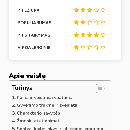
PRIEŽIŪRA
POPULIARUMAS
PRISITAIKYMAS
HIPOALERGINIS
Apie veislę
Turinys
Kaina ir veisliniai ypatumai
Gyvenimo trukmė ir sveikata
Charakterio savybės
Žmonių atsiliepimai
Spalva, kailis, akys ir kiti fiziniai ypatumai