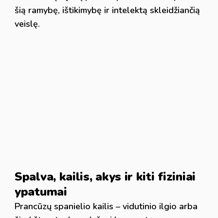
šią ramybę, ištikimybę ir intelektą skleidžiančią
veislę.
Spalva, kailis, akys ir kiti fiziniai
ypatumai
Prancūzų spanielio kailis – vidutinio ilgio arba