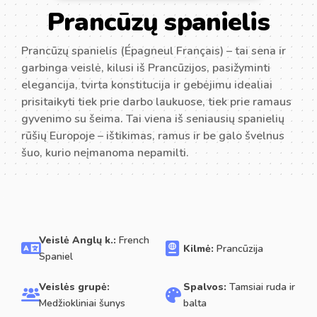
Prancūzų spanielis
Prancūzų spanielis (Épagneul Français) – tai sena ir
garbinga veislė, kilusi iš Prancūzijos, pasižyminti
elegancija, tvirta konstitucija ir gebėjimu idealiai
prisitaikyti tiek prie darbo laukuose, tiek prie ramaus
gyvenimo su šeima. Tai viena iš seniausių spanielių
rūšių Europoje – ištikimas, ramus ir be galo švelnus
šuo, kurio neįmanoma nepamilti.
Veislė Anglų k.:
French
Kilmė:
Prancūzija
Spaniel
Veislės grupė:
Spalvos:
Tamsiai ruda ir
Medžiokliniai šunys
balta