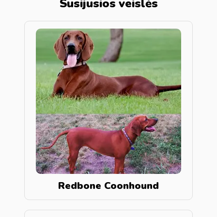
Susijusios veislės
Redbone Coonhound