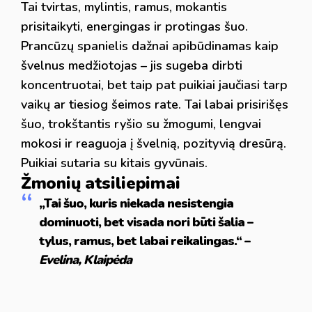
Tai tvirtas, mylintis, ramus, mokantis
prisitaikyti, energingas ir protingas šuo.
Prancūzų spanielis dažnai apibūdinamas kaip
švelnus medžiotojas – jis sugeba dirbti
koncentruotai, bet taip pat puikiai jaučiasi tarp
vaikų ar tiesiog šeimos rate. Tai labai prisirišęs
šuo, trokštantis ryšio su žmogumi, lengvai
mokosi ir reaguoja į švelnią, pozityvią dresūrą.
Puikiai sutaria su kitais gyvūnais.
Žmonių atsiliepimai
„Tai šuo, kuris niekada nesistengia
dominuoti, bet visada nori būti šalia –
tylus, ramus, bet labai reikalingas.“ –
Evelina, Klaipėda