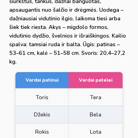
šiurkštus, tankus, dažnai banguotas,
apsaugantis nuo šalčio ir drėgmės. Uodega –
dažniausiai vidutinio ilgio, laikoma tiesi arba
šiek tiek riesta. Akys – migdolo formos,
vidutinio dydžio, švelnios ir išraiškingos. Kailio
spalva: tamsiai ruda ir balta. Ūgis: patinas –
53–61 cm, kalė – 51–58 cm. Svoris: 20,4–27,2
kg.
Vardai patinui
Vardai patelei
Toris
Tera
Džekis
Bela
Rokis
Lota