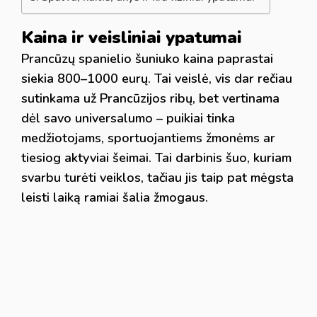
Kaina ir veisliniai ypatumai
Prancūzų spanielio šuniuko kaina paprastai
siekia 800–1000 eurų. Tai veislė, vis dar rečiau
sutinkama už Prancūzijos ribų, bet vertinama
dėl savo universalumo – puikiai tinka
medžiotojams, sportuojantiems žmonėms ar
tiesiog aktyviai šeimai. Tai darbinis šuo, kuriam
svarbu turėti veiklos, tačiau jis taip pat mėgsta
leisti laiką ramiai šalia žmogaus.