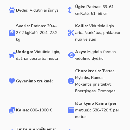
Ūgis:
Patinas: 53–61
Dydis:
Vidutiniai šunys
cmKalė: 51–58 cm
Svoris:
Patinas: 20.4–
Kailis:
Vidutinio ilgio
27.2 kgKalė: 20.4–27.2
arba šiurkštus, priklauso
kg
nuo veislės
Uodega:
Vidutinio ilgio,
Akys:
Migdolo formos,
dažnai tiesi arba riesta
vidutinio dydžio
Charakteris:
Tvirtas,
Mylintis, Ramus,
Gyvenimo trukmė:
Mokantis prisitaikyti,
Energingas, Protingas
Išlaikymo Kaina (per
Kaina:
800–1000 €
metus):
580–720 € per
metus
Tinka alergiškiems: