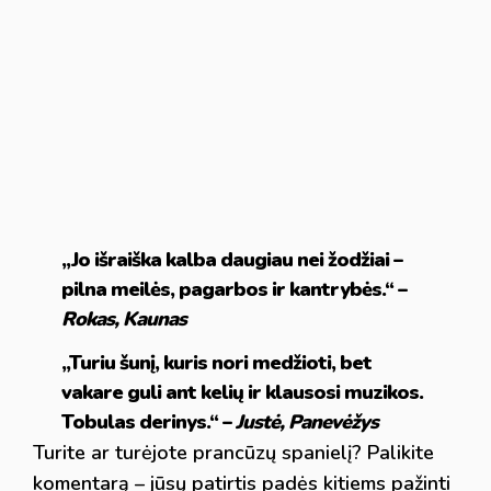
„Jo išraiška kalba daugiau nei žodžiai –
pilna meilės, pagarbos ir kantrybės.“ –
Rokas, Kaunas
„Turiu šunį, kuris nori medžioti, bet
vakare guli ant kelių ir klausosi muzikos.
Tobulas derinys.“ –
Justė, Panevėžys
Turite ar turėjote prancūzų spanielį? Palikite
komentarą – jūsų patirtis padės kitiems pažinti