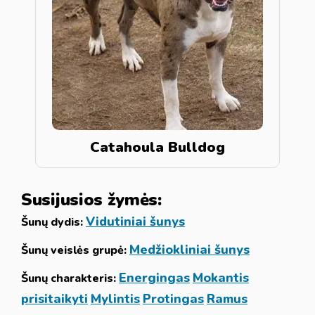
Catahoula Bulldog
Susijusios žymės:
Vidutiniai šunys
Šunų dydis:
Medžiokliniai šunys
Šunų veislės grupė:
Energingas
Mokantis
Šunų charakteris:
prisitaikyti
Mylintis
Protingas
Ramus