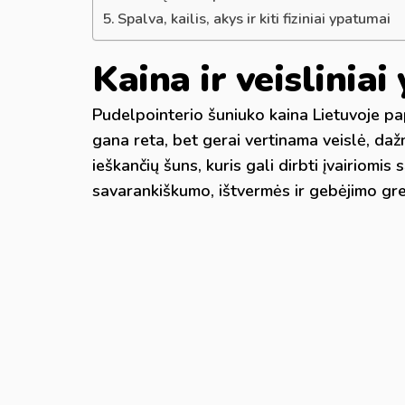
Spalva, kailis, akys ir kiti fiziniai ypatumai
Kaina ir veislinia
Pudelpointerio šuniuko kaina Lietuvoje pa
gana reta, bet gerai vertinama veislė, da
ieškančių šuns, kuris gali dirbti įvairiomi
savarankiškumo, ištvermės ir gebėjimo greit