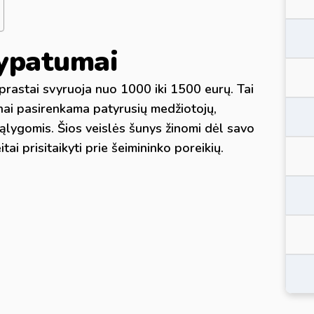
i ypatumai
prastai svyruoja nuo 1000 iki 1500 eurų. Tai
žnai pasirenkama patyrusių medžiotojų,
s sąlygomis. Šios veislės šunys žinomi dėl savo
ai prisitaikyti prie šeimininko poreikių.