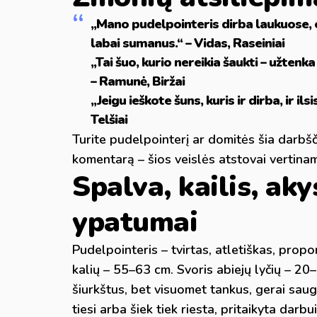
„Mano pudelpointeris dirba laukuose, o 
labai sumanus.“ – Vidas, Raseiniai
„Tai šuo, kurio nereikia šaukti – užtenk
– Ramunė, Biržai
„Jeigu ieškote šuns, kuris ir dirba, ir il
Telšiai
Turite pudelpointerį ar domitės šia darbščia
komentarą – šios veislės atstovai vertinami 
Spalva, kailis, akys
ypatumai
Pudelpointeris – tvirtas, atletiškas, prop
kalių – 55–63 cm. Svoris abiejų lyčių – 20–3
šiurkštus, bet visuomet tankus, gerai sau
tiesi arba šiek tiek riesta, pritaikyta darb