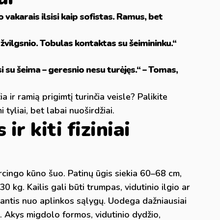
vakarais ilsisi kaip sofistas. Ramus, bet
a žvilgsnio. Tobulas kontaktas su šeimininku.“
sisi su šeima – geresnio nesu turėjęs.“ – Tomas,
 ir ramią prigimtį turinčia veisle? Palikite
tyliai, bet labai nuoširdžiai.
 ir kiti fiziniai
orcingo kūno šuo. Patinų ūgis siekia 60–68 cm,
0 kg. Kailis gali būti trumpas, vidutinio ilgio ar
gantis nuo aplinkos sąlygų. Uodega dažniausiai
ui. Akys migdolo formos, vidutinio dydžio,