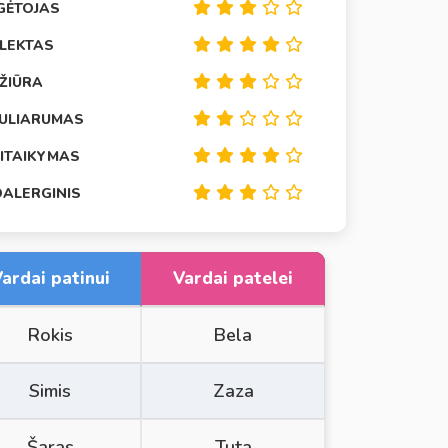
GĖTOJAS
ELEKTAS
EŽIŪRA
ULIARUMAS
SITAIKYMAS
OALERGINIS
ardai patinui
Vardai patelei
Rokis
Bela
Simis
Zaza
Šaras
Tuta