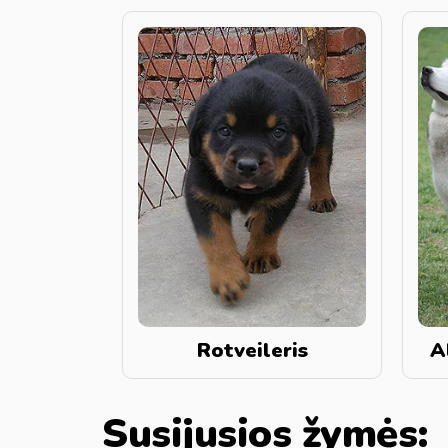
Rotveileris
A
Susijusios žymės: