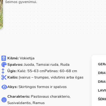
šeimos gyvenimui.
Kilmė:
Vokietija
Spalvos:
Juoda, Tamsiai ruda, Ruda
GER
Ūgis:
Kalė: 55–63 cmPatinas: 60–68 cm
DRA
Kailis:
Įvairus – trumpas, vidutinis arba ilgas
DRA
Akys:
Skirtingos formos ir spalvos
LAV
Charakteris:
Pastovaus charakterio,
ŠĖR
Susivaldantis, Ramus