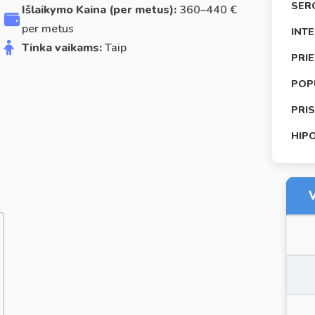
SER
Išlaikymo Kaina (per metus):
360–440 €
per metus
INT
Tinka vaikams:
Taip
PRI
POP
PRI
HIP
V