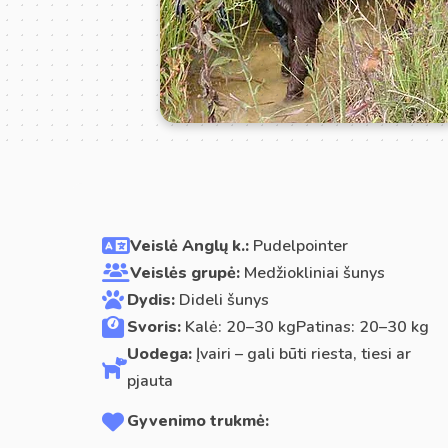
Veislė Anglų k.:
Pudelpointer
Veislės grupė:
Medžiokliniai šunys
Dydis:
Dideli šunys
Svoris:
Kalė: 20–30 kgPatinas: 20–30 kg
Uodega:
Įvairi – gali būti riesta, tiesi ar
pjauta
Gyvenimo trukmė: