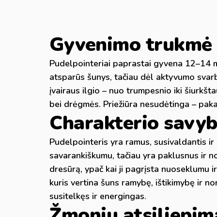
Gyvenimo trukmė i
Pudelpointeriai paprastai gyvena 12–14 met
atsparūs šunys, tačiau dėl aktyvumo svarbu 
įvairaus ilgio – nuo trumpesnio iki šiurkšt
bei drėgmės. Priežiūra nesudėtinga – pakank
Charakterio savy
Pudelpointeris yra ramus, susivaldantis ir 
savarankiškumu, tačiau yra paklusnus ir no
dresūrą, ypač kai ji pagrįsta nuoseklumu ir
kuris vertina šuns ramybę, ištikimybę ir no
susitelkęs ir energingas.
Žmonių atsiliepim