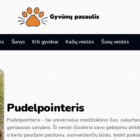
ės
Šunys
Kiti gyvūnai
Kačių veislės
Šunų veislės
Pudelpointeris
Pudelpointeris – tai universalus medžioklinis šuo, sukurtas
geriausias savybes. Ši veislė išsiskiria savo gebėjimu dirb
o kartu pasižymi pastoviu, susivaldančiu būdu, todėl puikiai