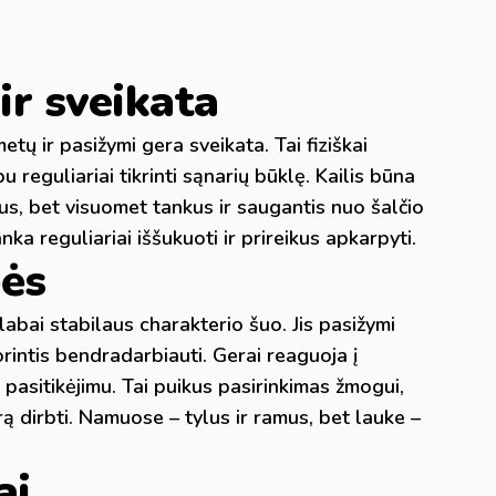
r sveikata
ų ir pasižymi gera sveikata. Tai fiziškai
reguliariai tikrinti sąnarių būklę. Kailis būna
aus, bet visuomet tankus ir saugantis nuo šalčio
a reguliariai iššukuoti ir prireikus apkarpyti.
bės
labai stabilaus charakterio šuo. Jis pasižymi
rintis bendradarbiauti. Gerai reaguoja į
 pasitikėjimu. Tai puikus pasirinkimas žmogui,
rą dirbti. Namuose – tylus ir ramus, bet lauke –
ai