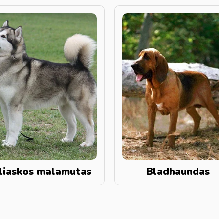
liaskos malamutas
Bladhaundas