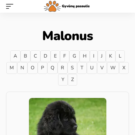
Malonus
A
B
C
D
E
F
G
H
I
J
K
L
M
N
O
P
Q
R
S
T
U
V
W
X
Y
Z