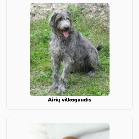
Airių vilkogaudis