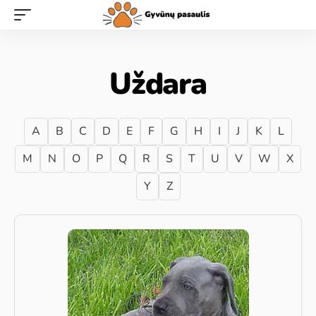
Uždara
A
B
C
D
E
F
G
H
I
J
K
L
M
N
O
P
Q
R
S
T
U
V
W
X
Y
Z