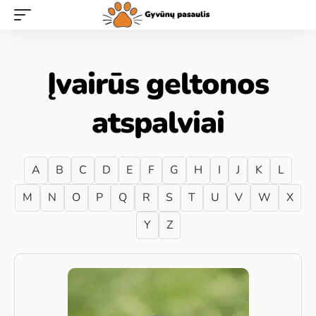
Įvairūs geltonos
atspalviai
A
B
C
D
E
F
G
H
I
J
K
L
M
N
O
P
Q
R
S
T
U
V
W
X
Y
Z