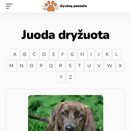
Juoda dryžuota
A
B
C
D
E
F
G
H
I
J
K
L
M
N
O
P
Q
R
S
T
U
V
W
X
Y
Z