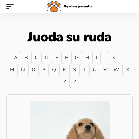
Juoda su ruda
A
B
C
D
E
F
G
H
I
J
K
L
M
N
O
P
Q
R
S
T
U
V
W
X
Y
Z