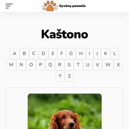
Kaštono
A
B
C
D
E
F
G
H
I
J
K
L
M
N
O
P
Q
R
S
T
U
V
W
X
Y
Z