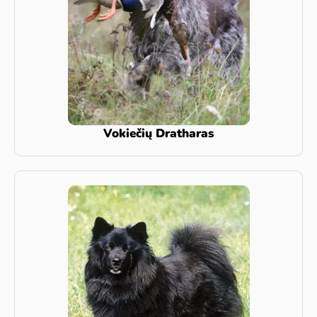
Vokiečių Dratharas