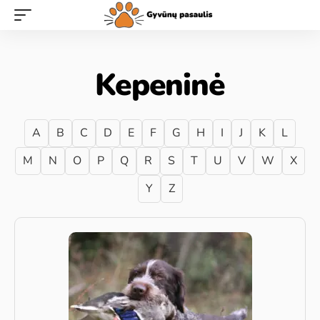
Kepeninė
A
B
C
D
E
F
G
H
I
J
K
L
M
N
O
P
Q
R
S
T
U
V
W
X
Y
Z