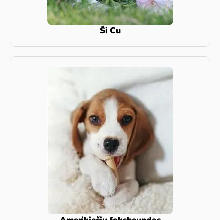
Ši Cu
Amerikiečių fokshaundas