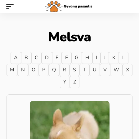
Melsva
A
B
C
D
E
F
G
H
I
J
K
L
M
N
O
P
Q
R
S
T
U
V
W
X
Y
Z