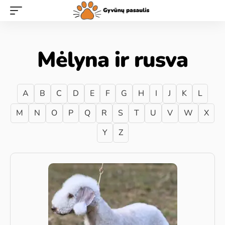
Mėlyna ir rusva
A
B
C
D
E
F
G
H
I
J
K
L
M
N
O
P
Q
R
S
T
U
V
W
X
Y
Z