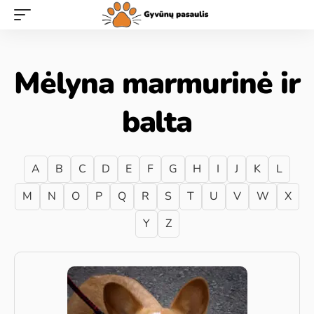
Mėlyna marmurinė ir
balta
A
B
C
D
E
F
G
H
I
J
K
L
M
N
O
P
Q
R
S
T
U
V
W
X
Y
Z