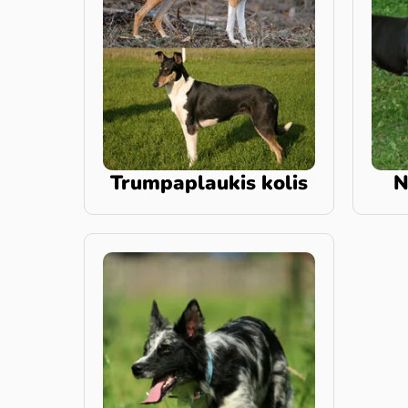
Trumpaplaukis kolis
N