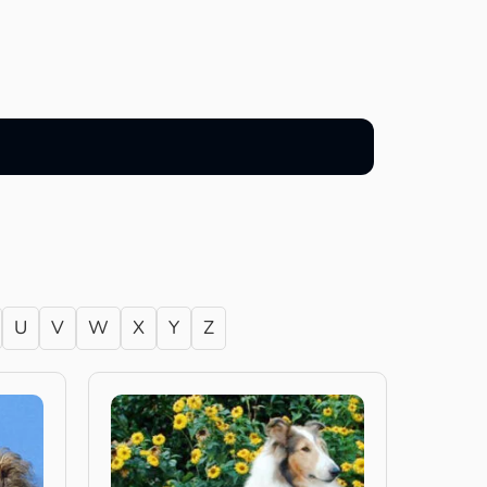
U
V
W
X
Y
Z