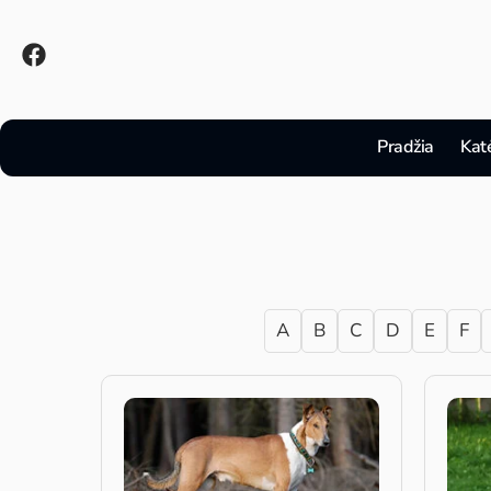
Pradžia
Kat
A
B
C
D
E
F