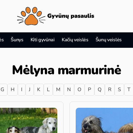
ės
Šunys
Kiti gyvūnai
Kačių veislės
Šunų veislės
Mėlyna marmurinė
G
H
I
J
K
L
M
N
O
P
Q
R
S
T