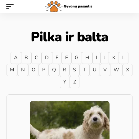
Pilka ir balta
A
B
C
D
E
F
G
H
I
J
K
L
M
N
O
P
Q
R
S
T
U
V
W
X
Y
Z