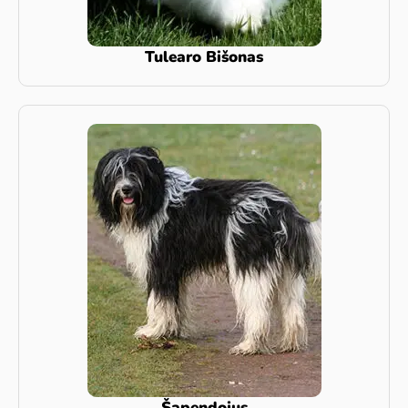
Tulearo Bišonas
Šapendojus