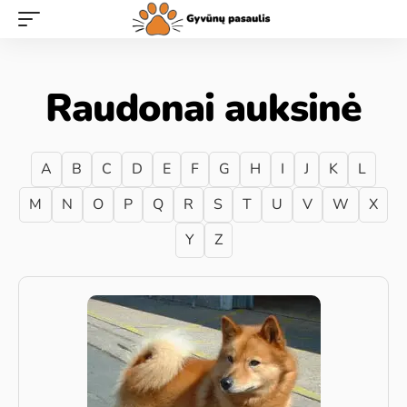
Raudonai auksinė
A
B
C
D
E
F
G
H
I
J
K
L
M
N
O
P
Q
R
S
T
U
V
W
X
Y
Z