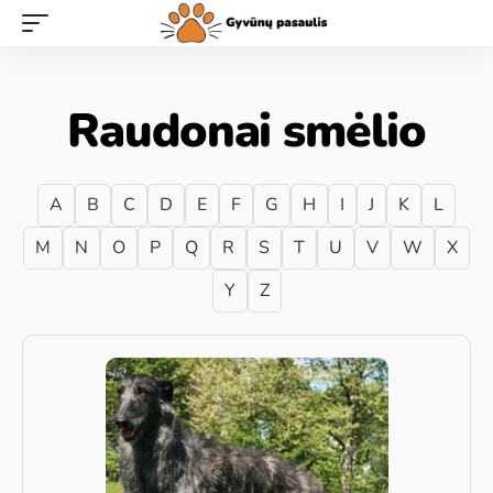
Raudonai smėlio
A
B
C
D
E
F
G
H
I
J
K
L
M
N
O
P
Q
R
S
T
U
V
W
X
Y
Z