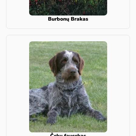
Burbonų Brakas
Čekų fausekas