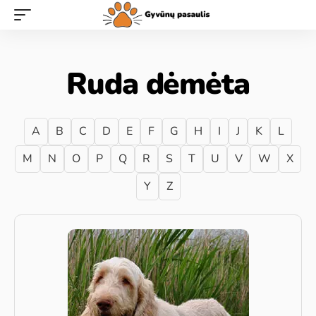
Ruda dėmėta
A
B
C
D
E
F
G
H
I
J
K
L
M
N
O
P
Q
R
S
T
U
V
W
X
Y
Z