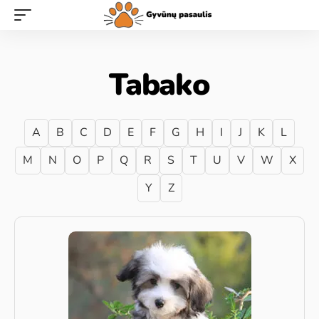
Tabako
A
B
C
D
E
F
G
H
I
J
K
L
M
N
O
P
Q
R
S
T
U
V
W
X
Y
Z