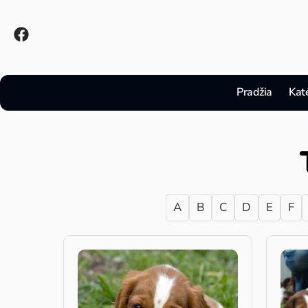
Pradžia
Kat
A
B
C
D
E
F