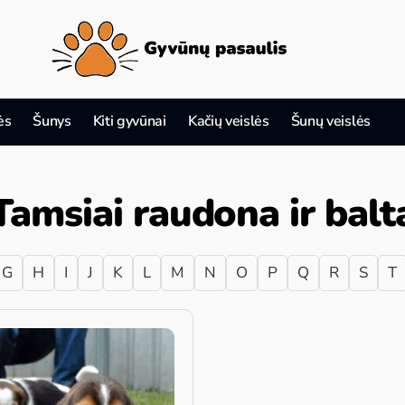
ės
Šunys
Kiti gyvūnai
Kačių veislės
Šunų veislės
Tamsiai raudona ir balt
G
H
I
J
K
L
M
N
O
P
Q
R
S
T