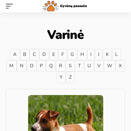
Varinė
A
B
C
D
E
F
G
H
I
J
K
L
M
N
O
P
Q
R
S
T
U
V
W
X
Y
Z