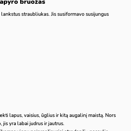
tapyro bruožas
 lankstus straubliukas. Jis susiformavo susijungus
kti lapus, vaisius, ūglius ir kitą augalinį maistą. Nors
jis yra labai judrus ir jautrus.