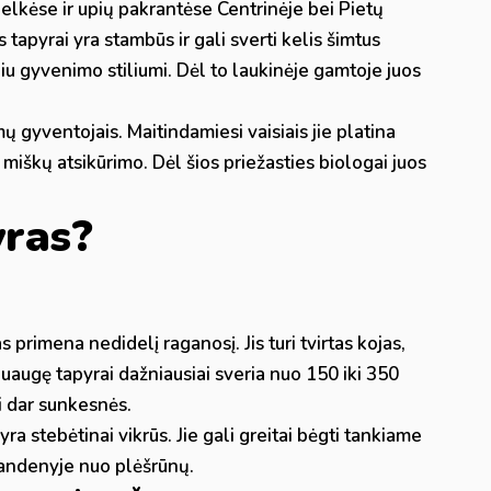
lkėse ir upių pakrantėse Centrinėje bei Pietų
 tapyrai yra stambūs ir gali sverti kelis šimtus
piu gyvenimo stiliumi. Dėl to laukinėje gamtoje juos
ų gyventojais. Maitindamiesi vaisiais jie platina
 miškų atsikūrimo. Dėl šios priežasties biologai juos
yras?
 primena nedidelį raganosį. Jis turi tvirtas kojas,
augę tapyrai dažniausiai sveria nuo 150 iki 350
ti dar sunkesnės.
ra stebėtinai vikrūs. Jie gali greitai bėgti tankiame
 vandenyje nuo plėšrūnų.