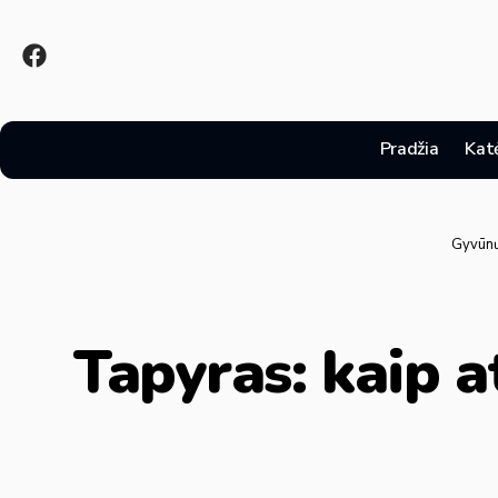
Pradžia
Kat
Gyvūnų
Tapyras: kaip a