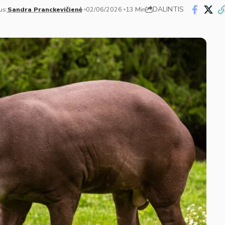
DALINTIS
us:
Sandra Pranckevičienė
02/06/2026
13 Min