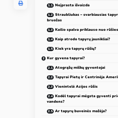
Neįprasta išvaizda
Straubliukas – svarbiausias tapy
bruožas
Kailio spalva priklauso nuo rūšie
Kaip atrodo tapyrų jaunikliai?
Kiek yra tapyrų rūšių?
Kur gyvena tapyrai?
Atogrąžų miškų gyventojai
Tapyrai Pietų ir Centrinėje Ameri
Vienintelė Azijos rūšis
Kodėl tapyrai mėgsta gyventi pri
vandens?
Ar tapyrų buveinės mažėja?