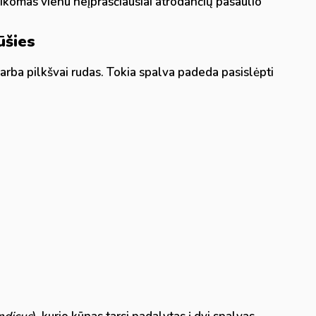
aikomas vienu neįprasčiausiai atrodančių pasaulio
ūšies
arba pilkšvai rudas. Tokia spalva padeda pasislėpti