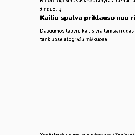
Būtent dėl šios savybės tapyras dažnai l
žinduolių.
Kailio spalva priklauso nuo r
Daugumos tapyrų kailis yra tamsiai rudas 
tankiuose atogrąžų miškuose.