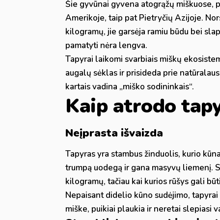
Šie gyvūnai gyvena atogrąžų miškuose, pe
Amerikoje, taip pat Pietryčių Azijoje. Nors
kilogramų, jie garsėja ramiu būdu bei sla
pamatyti nėra lengva.
Tapyrai laikomi svarbiais miškų ekosistem
augalų sėklas ir prisideda prie natūralaus
kartais vadina „miško sodininkais“.
Kaip atrodo tap
Neįprasta išvaizda
Tapyras yra stambus žinduolis, kurio kūnas
trumpą uodegą ir gana masyvų liemenį. Su
kilogramų, tačiau kai kurios rūšys gali bū
Nepaisant didelio kūno sudėjimo, tapyrai y
miške, puikiai plaukia ir neretai slepiasi