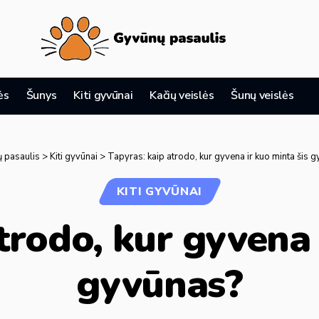
ės
Šunys
Kiti gyvūnai
Kačių veislės
Šunų veislės
 pasaulis
>
Kiti gyvūnai
>
Tapyras: kaip atrodo, kur gyvena ir kuo minta šis 
KITI GYVŪNAI
trodo, kur gyvena 
gyvūnas?