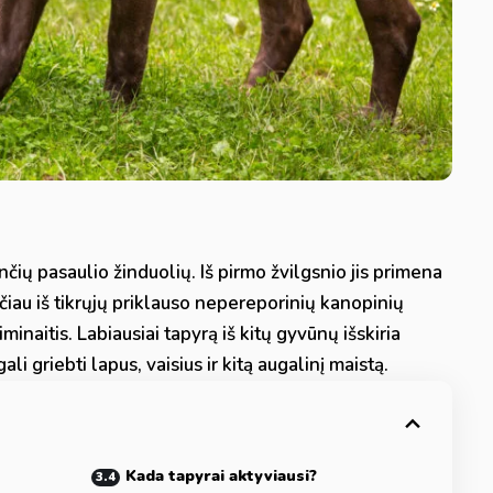
čių pasaulio žinduolių. Iš pirmo žvilgsnio jis primena
tačiau iš tikrųjų priklauso nepereporinių kanopinių
iminaitis. Labiausiai tapyrą iš kitų gyvūnų išskiria
ali griebti lapus, vaisius ir kitą augalinį maistą.
Kada tapyrai aktyviausi?