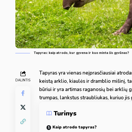
Tapyras: kaip atrodo, kur gyvena ir kuo minta šis gyvūnas?
Tapyras yra vienas neįprasčiausiai atrodan
keistą arklio, kiaulės ir dramblio mišinį, 
DALINTIS
būriui ir yra artimas raganosių bei arklių g
trumpas, lankstus straubliukas, kuriuo jis g
Turinys
Kaip atrodo tapyras?