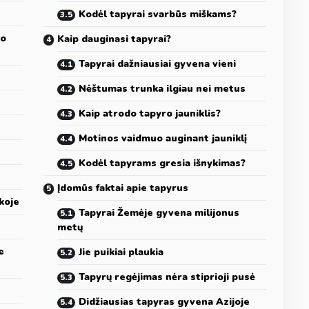
Kodėl tapyrai svarbūs miškams?
ro
Kaip dauginasi tapyrai?
Tapyrai dažniausiai gyvena vieni
s
Nėštumas trunka ilgiau nei metus
Kaip atrodo tapyro jauniklis?
Motinos vaidmuo auginant jauniklį
Kodėl tapyrams gresia išnykimas?
Įdomūs faktai apie tapyrus
koje
Tapyrai Žemėje gyvena milijonus
metų
e
Jie puikiai plaukia
Tapyrų regėjimas nėra stiprioji pusė
Didžiausias tapyras gyvena Azijoje