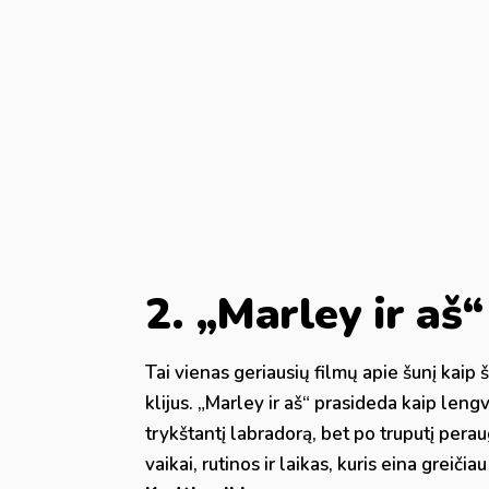
2. „Marley ir aš
Tai vienas geriausių filmų apie šunį kaip
klijus. „Marley ir aš“ prasideda kaip len
trykštantį labradorą, bet po truputį perau
vaikai, rutinos ir laikas, kuris eina greičia