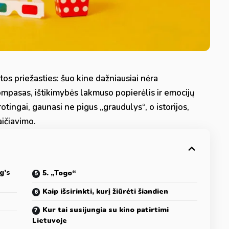
tos priežasties: šuo kine dažniausiai nėra
ompasas, ištikimybės lakmuso popierėlis ir emocijų
rotingai, gaunasi ne pigus „graudulys“, o istorijos,
aičiavimo.
g’s
5. „Togo“
Kaip išsirinkti, kurį žiūrėti šiandien
Kur tai susijungia su kino patirtimi
Lietuvoje