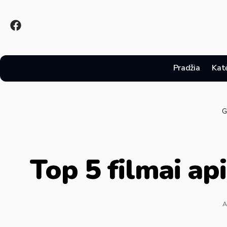
Pradžia
Kat
G
Top 5 filmai apie
A