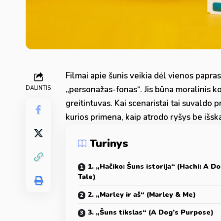
Filmai apie šunis veikia dėl vienos papras
„personažas-fonas“. Jis būna moralinis k
DALINTIS
greitintuvas. Kai scenaristai tai suvaldo p
kurios primena, kaip atrodo ryšys be išsk
Turinys
1. „Hačiko: Šuns istorija“ (Hachi: A Do
Tale)
2. „Marley ir aš“ (Marley & Me)
3. „Šuns tikslas“ (A Dog’s Purpose)