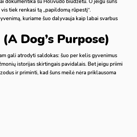
škai dokumentika su Holivudo biudžetu. O jeigu šuns
vis tiek renkasi tą „papildomą rūpestį“.
e gyvenimą, kuriame šuo dalyvauja kaip labai svarbus
“ (A Dog’s Purpose)
kam gali atrodyti saldokas: šuo per kelis gyvenimus
 žmonių istorijas skirtingais pavidalais. Bet jeigu priimi
pizodus ir priminti, kad šuns meilė nėra priklausoma