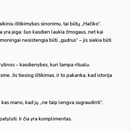
aikiniu ištikimybės sinonimu, tai būtų „Hačiko“.
a yra jėga: šuo kasdien laukia žmogaus, net kai
moningai nesistengia būti „gudrus“ – jis siekia būti
 rutinos – kasdienybės, kuri tampa ritualu.
e. Jis tiesiog ištikimas, ir to pakanka, kad istorija
, kas mano, kad jų „ne taip lengva sugraudinti“.
patylėti. Ir čia yra komplimentas.