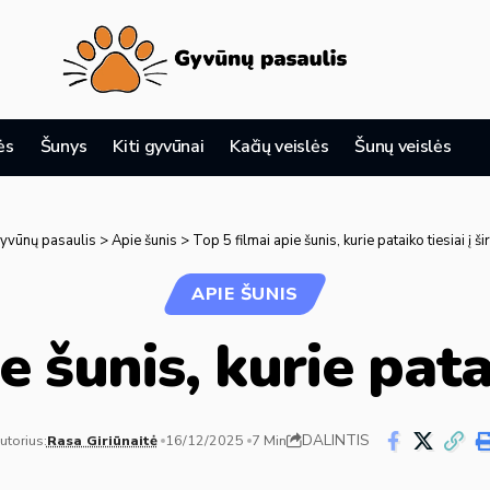
ės
Šunys
Kiti gyvūnai
Kačių veislės
Šunų veislės
yvūnų pasaulis
>
Apie šunis
>
Top 5 filmai apie šunis, kurie pataiko tiesiai į ši
APIE ŠUNIS
 šunis, kurie patai
DALINTIS
utorius:
Rasa Giriūnaitė
16/12/2025
7 Min