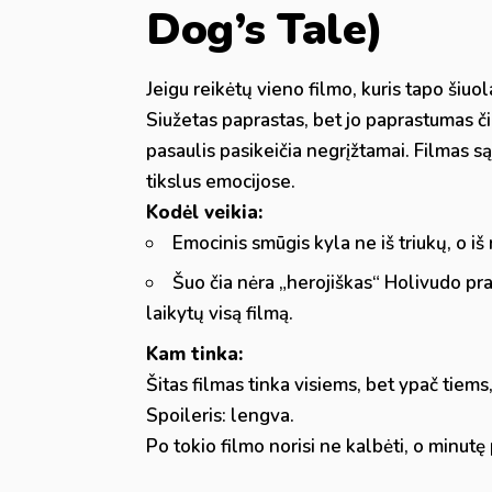
Dog’s Tale)
Jeigu reikėtų vieno filmo, kuris tapo šiuol
Siužetas paprastas, bet jo paprastumas či
pasaulis pasikeičia negrįžtamai. Filmas są
tikslus emocijose.
Kodėl veikia:
Emocinis smūgis kyla ne iš triukų, o iš
Šuo čia nėra „herojiškas“ Holivudo prasm
laikytų visą filmą.
Kam tinka:
Šitas filmas tinka visiems, bet ypač tiems
Spoileris: lengva.
Po tokio filmo norisi ne kalbėti, o minutę 