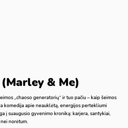
“ (Marley & Me)
 šeimos „chaoso generatorių“ ir tuo pačiu – kaip šeimos
gva komedija apie neauklėtą, energijos pertekliumi
ga į suaugusio gyvenimo kroniką: karjera, santykiai,
u nei norėtum.