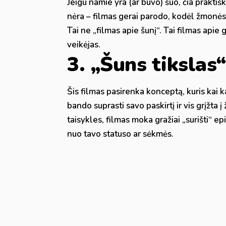
Jeigu namie yra (ar buvo) šuo, čia prakti
nėra – filmas gerai parodo, kodėl žmonės 
Tai ne „filmas apie šunį“. Tai filmas api
veikėjas.
3. „Šuns tikslas
Šis filmas pasirenka konceptą, kuris kai 
bando suprasti savo paskirtį ir vis grįžta į
taisykles, filmas moka gražiai „surišti“ e
nuo tavo statuso ar sėkmės.