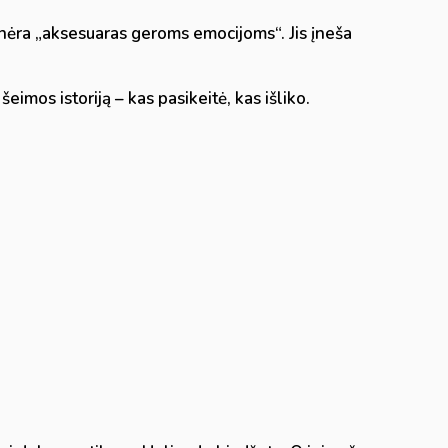
 nėra „aksesuaras geroms emocijoms“. Jis įneša
eimos istoriją – kas pasikeitė, kas išliko.