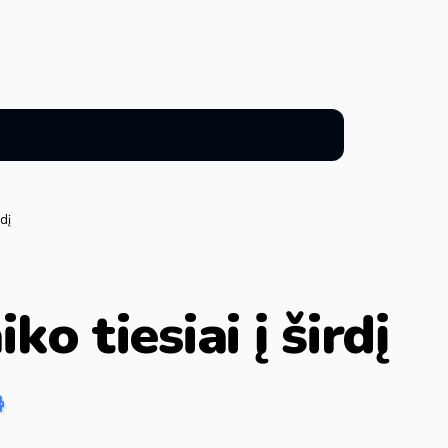
rdį
ko tiesiai į širdį