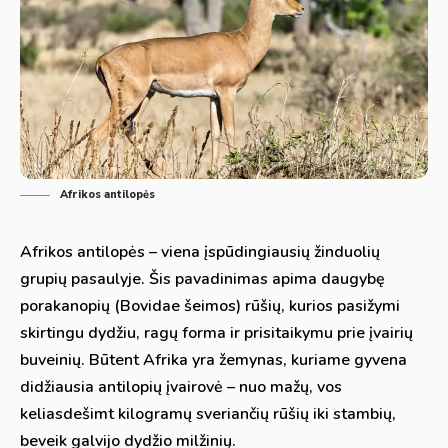
Afrikos antilopės
Afrikos antilopės – viena įspūdingiausių žinduolių
grupių pasaulyje. Šis pavadinimas apima daugybę
porakanopių (Bovidae šeimos) rūšių, kurios pasižymi
skirtingu dydžiu, ragų forma ir prisitaikymu prie įvairių
buveinių. Būtent Afrika yra žemynas, kuriame gyvena
didžiausia antilopių įvairovė – nuo mažų, vos
keliasdešimt kilogramų sveriančių rūšių iki stambių,
beveik galvijo dydžio milžinių.