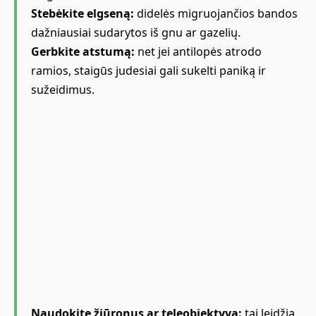
Stebėkite elgseną:
didelės migruojančios bandos
dažniausiai sudarytos iš gnu ar gazelių.
Gerbkite atstumą:
net jei antilopės atrodo
ramios, staigūs judesiai gali sukelti paniką ir
sužeidimus.
Naudokite žiūronus ar teleobjektyvą:
tai leidžia