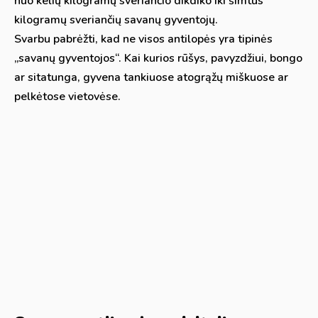
nuo kelių kilogramų sveriančio dikdiko iki šimtus
kilogramų sveriančių savanų gyventojų.
Svarbu pabrėžti, kad ne visos antilopės yra tipinės
„savanų gyventojos“. Kai kurios rūšys, pavyzdžiui, bongo
ar sitatunga, gyvena tankiuose atogrąžų miškuose ar
pelkėtose vietovėse.