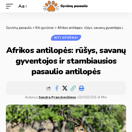
Aa
Gyvūnų pasaulis
>
Kiti gyvūnai
>
Afrikos antilopės: rūšys, savanų gyventojos ir stambiausios pasaulio antilopės
KITI GYVŪNAI
Afrikos antilopės: rūšys, savanų
gyventojos ir stambiausios
pasaulio antilopės
Autorius:
Sandra Pranckevičienė
02/03/2026
9 Min