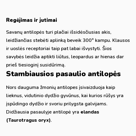
Regėjimas ir jutimai
Savanų antilopės turi plačiai išsidėsčiusias akis,
leidžiančias stebėti aplinką beveik 300° kampu. Klausos
ir uoslės receptoriai taip pat labai išvystyti. Šios
savybės leidžia aptikti liūtus, leopardus ar hienas dar
prieš tiesioginį susidūrimą.
Stambiausios pasaulio antilopės
Nors dauguma žmonių antilopes įsivaizduoja kaip
lieknus, vidutinio dydžio gyvūnus, kai kurios rūšys yra
įspūdingo dydžio ir svoriu prilygsta galvijams.
Didžiausia pasaulyje antilopė yra
elandas
(Taurotragus oryx)
.