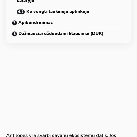
safaryje
Ko vengti laukinėje aplinkoje
Apibendrinimas
Dažniausiai užduodami klausimai (DUK)
Antilopės yra svarbi savanų ekosistemų dalis. Jos