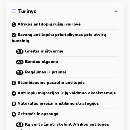
Turinys
Afrikos antilopių rūšių įvairovė
Savanų antilopės: prisitaikymas prie atvirų
buveinių
Greitis ir ištvermė
Bandos elgsena
Regėjimas ir jutimai
Stambiausios pasaulio antilopės
Antilopių migracijos ir jų vaidmuo ekosistemoje
Natūralūs priešai ir išlikimo strategijos
Grėsmės ir apsauga
Ką verta žinoti stebint Afrikos antilopes