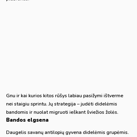
Gnu ir kai kurios kitos rūšys labiau pasižymi ištverme
nei staigiu sprintu. Jų strategija – judėti didelėmis
bandomis ir nuolat migruoti ieškant šviežios žolės.
Bandos elgsena
Daugelis savanų antilopių gyvena didelėmis grupėmis.