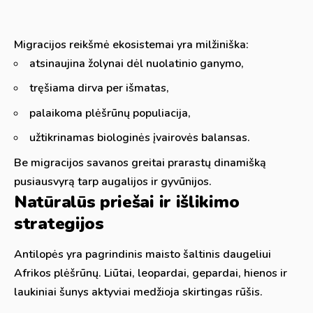
Migracijos reikšmė ekosistemai yra milžiniška:
atsinaujina žolynai dėl nuolatinio ganymo,
tręšiama dirva per išmatas,
palaikoma plėšrūnų populiacija,
užtikrinamas biologinės įvairovės balansas.
Be migracijos savanos greitai prarastų dinamišką
pusiausvyrą tarp augalijos ir gyvūnijos.
Natūralūs priešai ir išlikimo
strategijos
Antilopės yra pagrindinis maisto šaltinis daugeliui
Afrikos plėšrūnų. Liūtai, leopardai, gepardai, hienos ir
laukiniai šunys aktyviai medžioja skirtingas rūšis.