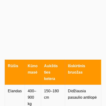
Rūšis
Kūno
Aukštis
Išskirtinis
masė
ties
bruožas
ketera
Elandas
400–
150–180
Didžiausia
900
cm
pasaulio antilopė
kg