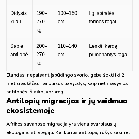
Didysis
190–
100–150
Ilgi spiralės
kudu
270
cm
formos ragai
kg
Sable
200–
110–140
Lenkti, kardą
antilopė
270
cm
primenantys ragai
kg
Elandas, nepaisant įspūdingo svorio, geba šokti iki 2
metrų aukščio. Tai puikus pavyzdys, kaip net masyvios
antilopės išlaiko judrumą.
Antilopių migracijos ir jų vaidmuo
ekosistemoje
Afrikos savanose migracija yra viena svarbiausių
ekologinių strategijų. Kai kurios antilopių rūšys kasmet