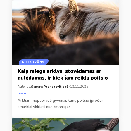
KITI GYVŪNAI
Kaip miega arklys: stovėdamas ar
gulėdamas, ir kiek jam reikia poilsio
Autorius:
Sandra Pranckevičienė
12/11/2025
Arkliai – nepaprasti gyvūnai, kurių poilsio įpročiai
smarkiai skiriasi nuo žmonių ar…