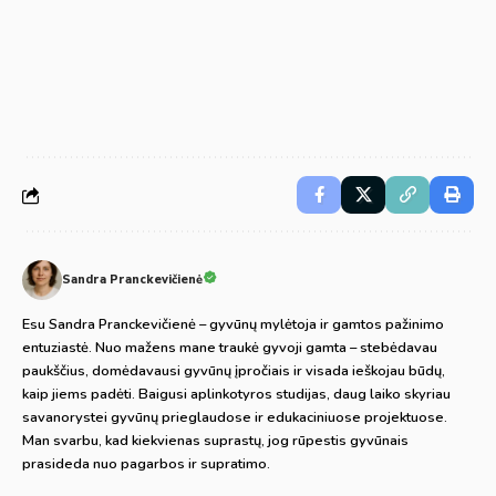
Sandra Pranckevičienė
Esu Sandra Pranckevičienė – gyvūnų mylėtoja ir gamtos pažinimo
entuziastė. Nuo mažens mane traukė gyvoji gamta – stebėdavau
paukščius, domėdavausi gyvūnų įpročiais ir visada ieškojau būdų,
kaip jiems padėti. Baigusi aplinkotyros studijas, daug laiko skyriau
savanorystei gyvūnų prieglaudose ir edukaciniuose projektuose.
Man svarbu, kad kiekvienas suprastų, jog rūpestis gyvūnais
prasideda nuo pagarbos ir supratimo.