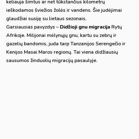
keliauja šimtus ar net tūkstančius kilometrų
ieškodamos šviežios žolės ir vandens. Šie judėjimai
glaudžiai susiję su lietaus sezonais.
Garsiausias pavyzdys –
Didžioji gnu migracija
Rytų
Afrikoje. Milijonai mėlynųjų gnu, kartu su zebrų ir
gazelių bandomis, juda tarp Tanzanijos Serengečio ir
Kenijos Masai Maros regionų. Tai viena didžiausių
sausumos žinduolių migracijų pasaulyje.