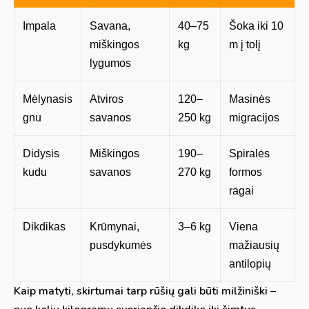
Impala
Savana,
40–75
Šoka iki 10
miškingos
kg
m į tolį
lygumos
Mėlynasis
Atviros
120–
Masinės
gnu
savanos
250 kg
migracijos
Didysis
Miškingos
190–
Spiralės
kudu
savanos
270 kg
formos
ragai
Dikdikas
Krūmynai,
3–6 kg
Viena
pusdykumės
mažiausių
antilopių
Kaip matyti, skirtumai tarp rūšių gali būti milžiniški –