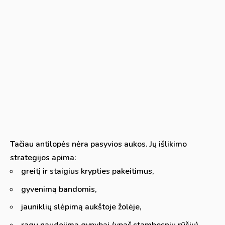
Tačiau antilopės nėra pasyvios aukos. Jų išlikimo
strategijos apima:
greitį ir staigius krypties pakeitimus,
gyvenimą bandomis,
jauniklių slėpimą aukštoje žolėje,
ragų naudojimą gynybai (ypač stambesnių rūšių).