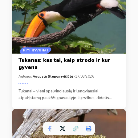
KITI GYVŪNAI
Tukanas: kas tai, kaip atrodo ir kur
gyvena
Autorius:
Augustė Steponavičiūtė
17/03/2026
Tukanai – vieni spalvingiausių ir lengviausiai
atpažįstamų paukščių pasaulyje. Jų ryškus, didelis…