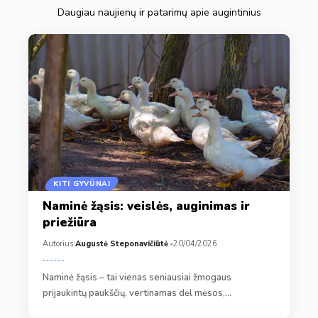
Daugiau naujienų ir patarimų apie augintinius
KITI GYVŪNAI
Naminė žąsis: veislės, auginimas ir
priežiūra
Autorius:
Augustė Steponavičiūtė
20/04/2026
Naminė žąsis – tai vienas seniausiai žmogaus
prijaukintų paukščių, vertinamas dėl mėsos,…