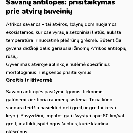
Savanų antilopės: prisitaikymas
prie atvirų buveinių
Afrikos savanos – tai atviros, žolynų dominuojamos
ekosistemos, kuriose vyrauja sezoniniai lietūs, aukšta
temperatūra ir nuolatinė plėšrūnų grėsmė. Būtent čia
gyvena didžioji dalis geriausiai žinomų Afrikos antilopių
rūšių.
Gyvenimas atviroje aplinkoje nulėmė specifinius
morfologinius ir elgsenos prisitaikymus.
Greitis ir ištvermė
Savanų antilopės pasižymi ilgomis, lieknomis
galūnėmis ir stipria raumenų sistema. Tokia kūno
sandara leidžia pasiekti didelį greitį ir greitai keisti
kryptį. Pavyzdžiui, impalos gali išvystyti apie 80 km/val.
greitį ir atlikti įspūdingus šuolius, kurie klaidina
plėšrūnus.