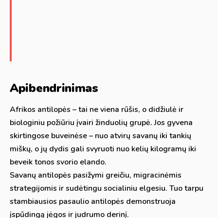
Apibendrinimas
Afrikos antilopės – tai ne viena rūšis, o didžiulė ir
biologiniu požiūriu įvairi žinduolių grupė. Jos gyvena
skirtingose buveinėse – nuo atvirų savanų iki tankių
miškų, o jų dydis gali svyruoti nuo kelių kilogramų iki
beveik tonos svorio elando.
Savanų antilopės pasižymi greičiu, migracinėmis
strategijomis ir sudėtingu socialiniu elgesiu. Tuo tarpu
stambiausios pasaulio antilopės demonstruoja
įspūdingą jėgos ir judrumo derinį.