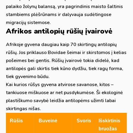
palaiko žolynų balansą, yra pagrindinis maisto šaltinis
stambiems plėšrūnams ir dalyvauja sudėtingose
migracijų sistemose.
Afrikos antilopių rūšių įvairovė
Afrikoje gyvena daugiau kaip 70 skirtingų antilopių
rūšių. Jos priklauso Bovidae šeimai ir skirstomos į kelias
pošeimes bei gentis. Rūšių įvairovė tokia didelė, kad
antilopės gali skirtis tiek kūno dydžiu, tiek ragų forma,
tiek gyvenimo būdu.
Kai kurios rūšys gyvena atvirose savanose, kitos –
tankiuose miškuose ar net pusdykumėse. Ši ekologinė
plastiškumo savybė leidžia antilopėms užimti labai
skirtingas nišas.
Rūšis
Buveinė
Svoris
Išskirtinis
bruožas