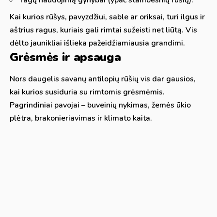
Kai kurios rūšys, pavyzdžiui, sable ar oriksai, turi ilgus ir
aštrius ragus, kuriais gali rimtai sužeisti net liūtą. Vis
dėlto jaunikliai išlieka pažeidžiamiausia grandimi.
Grėsmės ir apsauga
Nors daugelis savanų antilopių rūšių vis dar gausios,
kai kurios susiduria su rimtomis grėsmėmis.
Pagrindiniai pavojai – buveinių nykimas, žemės ūkio
plėtra, brakonieriavimas ir klimato kaita.