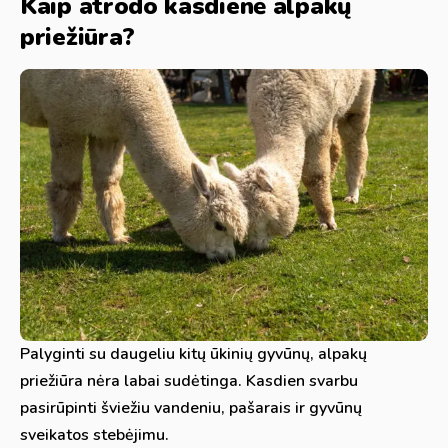
Kaip atrodo kasdienė alpakų
priežiūra?
Palyginti su daugeliu kitų ūkinių gyvūnų, alpakų
priežiūra nėra labai sudėtinga. Kasdien svarbu
pasirūpinti šviežiu vandeniu, pašarais ir gyvūnų
sveikatos stebėjimu.