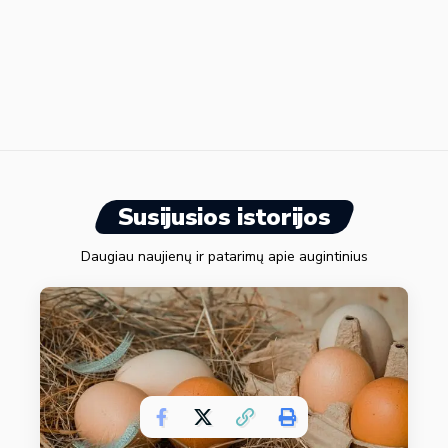
Susijusios istorijos
Daugiau naujienų ir patarimų apie augintinius