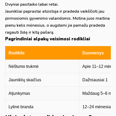
Dvyniai pasitaiko labai retai.
Jaunikliai paprastai atsistoja ir pradeda vaikščioti jau
pirmosiomis gyvenimo valandomis. Motina juos maitina
pienu kelis mėnesius, o augdami jie pamažu pradeda
ragauti žolę ir kitą pašarą.
Pagrindiniai alpakų veisimosi rodikliai
Rodiklis
Duomenys
Nėštumo trukmė
Apie 11–12 mėnes
Jauniklių skaičius
Dažniausiai 1
Atjunkymas
Maždaug 5–6 mėn
Lytinė branda
12–24 mėnesiai