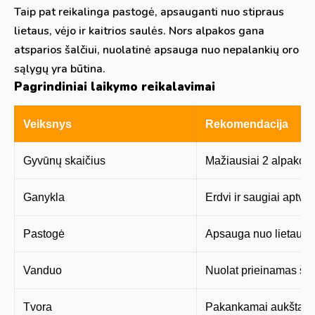
Taip pat reikalinga pastogė, apsauganti nuo stipraus
lietaus, vėjo ir kaitrios saulės. Nors alpakos gana
atsparios šalčiui, nuolatinė apsauga nuo nepalankių oro
sąlygų yra būtina.
Pagrindiniai laikymo reikalavimai
Veiksnys
Rekomendacija
Gyvūnų skaičius
Mažiausiai 2 alpakos
Ganykla
Erdvi ir saugiai aptver
Pastogė
Apsauga nuo lietaus, v
Vanduo
Nuolat prieinamas šv
Tvora
Pakankamai aukšta ir