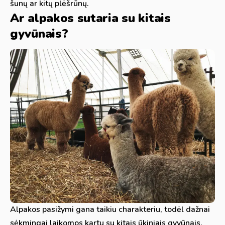
šunų ar kitų plėšrūnų.
Ar alpakos sutaria su kitais
gyvūnais?
Alpakos pasižymi gana taikiu charakteriu, todėl dažnai
sėkmingai laikomos kartu su kitais ūkiniais gyvūnais.