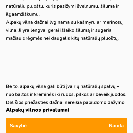
natūraliu pluoštu, kuris pasižymi švelnumu, šiluma ir
ilgaamžiškumu.
Alpakų vilna dažnai lyginama su kašmyru ar merinosų
vilna. Ji yra lengva, gerai išlaiko šilumą ir sugeria
mažiau drėgmės nei daugelis kitų natūralių pluoštų.
Be to, alpakų vilna gali būti įvairių natūralių spalvų –
nuo baltos ir kreminės iki rudos, pilkos ar beveik juodos.
Dėl šios priežasties dažnai nereikia papildomo dažymo.
Alpakų vilnos privalumai
Savybė
Nauda