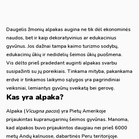
Daugelis žmonių alpakas augina ne tik dėl ekonominės
naudos, bet ir kaip dekoratyvinius ar edukacinius
gyvūnus. Jos dažnai tampa kaimo turizmo sodybų,
edukacinių ūkių ir nedidelių šeimos ūkių puošmena.
Vis dėlto prieš pradedant auginti alpakas svarbu
susipažinti su jų poreikiais. Tinkama mityba, pakankama
erdvė ir tinkamos laikymo sąlygos yra pagrindiniai
veiksniai, lemiantys gyvūnų sveikatą bei gerovę.
Kas yra alpaka?
Alpaka (
Vicugna pacos
) yra Pietų Amerikoje
prijaukintas kupranugarinių šeimos gyvūnas. Manoma,
kad alpakos buvo prijaukintos daugiau nei prieš 6000
metų Andų kalnuose, dabartinės Peru teritorijoje.