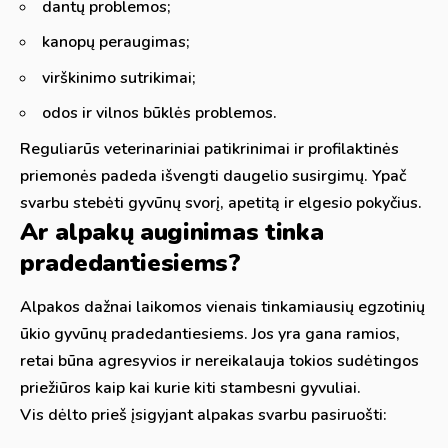
dantų problemos;
kanopų peraugimas;
virškinimo sutrikimai;
odos ir vilnos būklės problemos.
Reguliarūs veterinariniai patikrinimai ir profilaktinės
priemonės padeda išvengti daugelio susirgimų. Ypač
svarbu stebėti gyvūnų svorį, apetitą ir elgesio pokyčius.
Ar alpakų auginimas tinka
pradedantiesiems?
Alpakos dažnai laikomos vienais tinkamiausių egzotinių
ūkio gyvūnų pradedantiesiems. Jos yra gana ramios,
retai būna agresyvios ir nereikalauja tokios sudėtingos
priežiūros kaip kai kurie kiti stambesni gyvuliai.
Vis dėlto prieš įsigyjant alpakas svarbu pasiruošti: