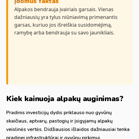
Įdomus faktas
Alpakos bendrauja įvairiais garsais. Vienas
dažniausių yra tylus niūniavimą primenantis
garsas, kuriuo jos išreiškia susidomėjimą,
ramybę arba bendrauja su savo jaunikliais.
Kiek kainuoja alpakų auginimas?
Pradinis investicijų dydis priklauso nuo gyvūnų
skaičiaus, aptvarų, pastogių ir įsigyjamų alpakų
veislinės vertės. Didžiausios išlaidos dažniausiai tenka
pradinei infrastruktūrai ir gyvūnų pirkimui.