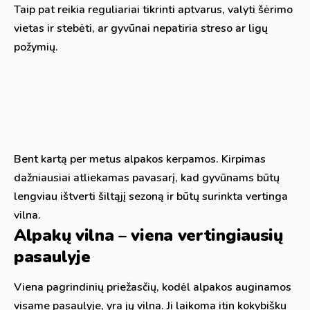
Taip pat reikia reguliariai tikrinti aptvarus, valyti šėrimo
vietas ir stebėti, ar gyvūnai nepatiria streso ar ligų
požymių.
Bent kartą per metus alpakos kerpamos. Kirpimas
dažniausiai atliekamas pavasarį, kad gyvūnams būtų
lengviau ištverti šiltąjį sezoną ir būtų surinkta vertinga
vilna.
Alpakų vilna – viena vertingiausių
pasaulyje
Viena pagrindinių priežasčių, kodėl alpakos auginamos
visame pasaulyje, yra jų vilna. Ji laikoma itin kokybišku