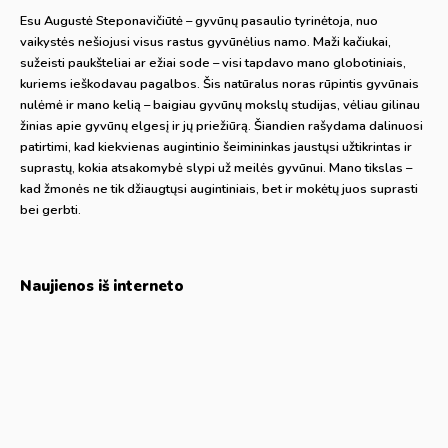
Esu Augustė Steponavičiūtė – gyvūnų pasaulio tyrinėtoja, nuo
vaikystės nešiojusi visus rastus gyvūnėlius namo. Maži kačiukai,
sužeisti paukšteliai ar ežiai sode – visi tapdavo mano globotiniais,
kuriems ieškodavau pagalbos. Šis natūralus noras rūpintis gyvūnais
nulėmė ir mano kelią – baigiau gyvūnų mokslų studijas, vėliau gilinau
žinias apie gyvūnų elgesį ir jų priežiūrą. Šiandien rašydama dalinuosi
patirtimi, kad kiekvienas augintinio šeimininkas jaustųsi užtikrintas ir
suprastų, kokia atsakomybė slypi už meilės gyvūnui. Mano tikslas –
kad žmonės ne tik džiaugtųsi augintiniais, bet ir mokėtų juos suprasti
bei gerbti.
Naujienos iš interneto