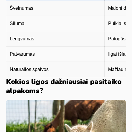
Švelnumas
Maloni dėvė
Šiluma
Puikiai sau
Lengvumas
Patogūs ga
Patvarumas
Ilgai išlaik
Natūralios spalvos
Mažiau rei
Kokios ligos dažniausiai pasitaiko
alpakoms?