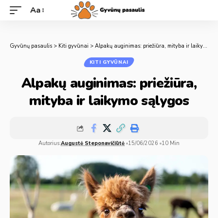
Aa
Gyvūnų pasaulis
>
Kiti gyvūnai
>
Alpakų auginimas: priežiūra, mityba ir laikymo sąlygos
KITI GYVŪNAI
Alpakų auginimas: priežiūra,
mityba ir laikymo sąlygos
Autorius:
Augustė Steponavičiūtė
15/06/2026
10 Min