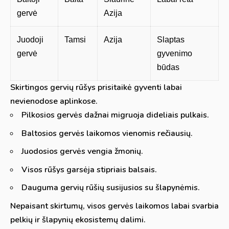
gervė
Azija
Juodoji
Tamsi
Azija
Slaptas
gervė
gyvenimo
būdas
Skirtingos gervių rūšys prisitaikė gyventi labai
nevienodose aplinkose.
Pilkosios gervės dažnai migruoja dideliais pulkais.
Baltosios gervės laikomos vienomis rečiausių.
Juodosios gervės vengia žmonių.
Visos rūšys garsėja stipriais balsais.
Dauguma gervių rūšių susijusios su šlapynėmis.
Nepaisant skirtumų, visos gervės laikomos labai svarbia
pelkių ir šlapynių ekosistemų dalimi.