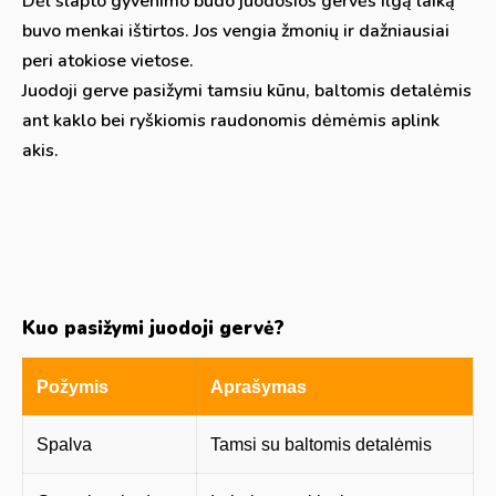
Dėl slapto gyvenimo būdo juodosios gervės ilgą laiką
buvo menkai ištirtos. Jos vengia žmonių ir dažniausiai
peri atokiose vietose.
Juodoji gerve pasižymi tamsiu kūnu, baltomis detalėmis
ant kaklo bei ryškiomis raudonomis dėmėmis aplink
akis.
Kuo pasižymi juodoji gervė?
Požymis
Aprašymas
Spalva
Tamsi su baltomis detalėmis