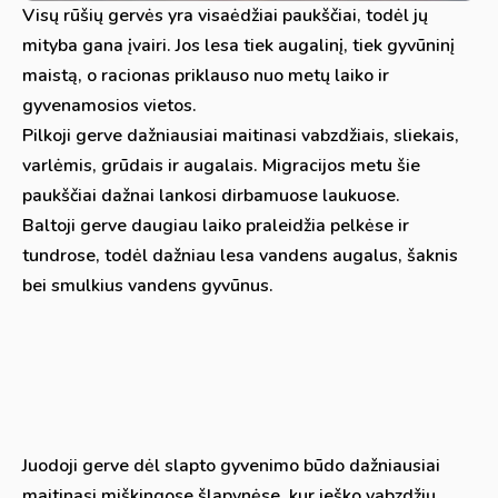
Visų rūšių gervės yra visaėdžiai paukščiai, todėl jų
mityba gana įvairi. Jos lesa tiek augalinį, tiek gyvūninį
maistą, o racionas priklauso nuo metų laiko ir
gyvenamosios vietos.
Pilkoji gerve dažniausiai maitinasi vabzdžiais, sliekais,
varlėmis, grūdais ir augalais. Migracijos metu šie
paukščiai dažnai lankosi dirbamuose laukuose.
Baltoji gerve daugiau laiko praleidžia pelkėse ir
tundrose, todėl dažniau lesa vandens augalus, šaknis
bei smulkius vandens gyvūnus.
Juodoji gerve dėl slapto gyvenimo būdo dažniausiai
maitinasi miškingose šlapynėse, kur ieško vabzdžių,