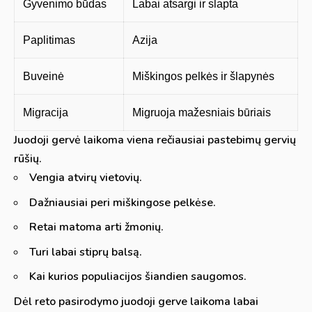
Gyvenimo būdas
Labai atsargi ir slapta
Paplitimas
Azija
Buveinė
Miškingos pelkės ir šlapynės
Migracija
Migruoja mažesniais būriais
Juodoji gervė laikoma viena rečiausiai pastebimų gervių
rūšių.
Vengia atvirų vietovių.
Dažniausiai peri miškingose pelkėse.
Retai matoma arti žmonių.
Turi labai stiprų balsą.
Kai kurios populiacijos šiandien saugomos.
Dėl reto pasirodymo juodoji gerve laikoma labai