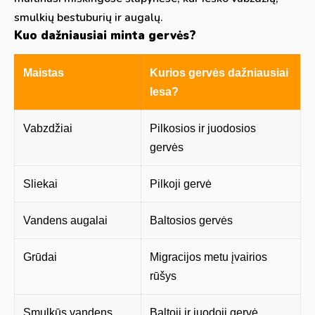
smulkių bestuburių ir augalų.
Kuo dažniausiai minta gervės?
Maistas
Kurios gervės dažniausiai
lesa?
Vabzdžiai
Pilkosios ir juodosios
gervės
Sliekai
Pilkoji gervė
Vandens augalai
Baltosios gervės
Grūdai
Migracijos metu įvairios
rūšys
Smulkūs vandens
Baltoji ir juodoji gervė