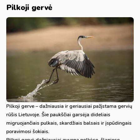
Pilkoji gervė
Pilkoji gerve – dažniausia ir geriausiai pažįstama gervių
rūšis Lietuvoje. Šie paukščiai garsėja dideliais
migruojančiais pulkais, skardžiais balsais ir įspūdingais
poravimosi šokiais.