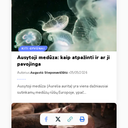
KITI GYVŪNAI
Ausytoji medūza: kaip atpažinti ir ar ji
pavojinga
Autorius:
Augustė Steponavičiūtė
05/05/2026
Ausytoji medūza (Aurelia aurita) yra viena dažniausiai
sutinkamų medūzų rūšių Europoje, ypač…