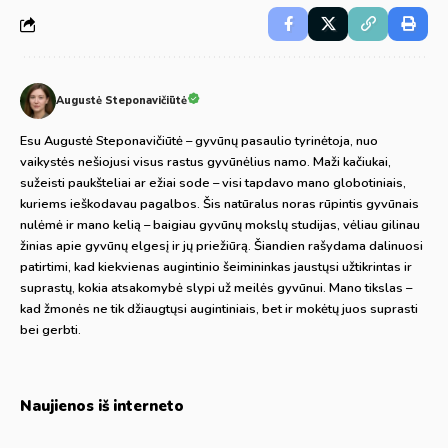
Augustė Steponavičiūtė
Esu Augustė Steponavičiūtė – gyvūnų pasaulio tyrinėtoja, nuo
vaikystės nešiojusi visus rastus gyvūnėlius namo. Maži kačiukai,
sužeisti paukšteliai ar ežiai sode – visi tapdavo mano globotiniais,
kuriems ieškodavau pagalbos. Šis natūralus noras rūpintis gyvūnais
nulėmė ir mano kelią – baigiau gyvūnų mokslų studijas, vėliau gilinau
žinias apie gyvūnų elgesį ir jų priežiūrą. Šiandien rašydama dalinuosi
patirtimi, kad kiekvienas augintinio šeimininkas jaustųsi užtikrintas ir
suprastų, kokia atsakomybė slypi už meilės gyvūnui. Mano tikslas –
kad žmonės ne tik džiaugtųsi augintiniais, bet ir mokėtų juos suprasti
bei gerbti.
Naujienos iš interneto