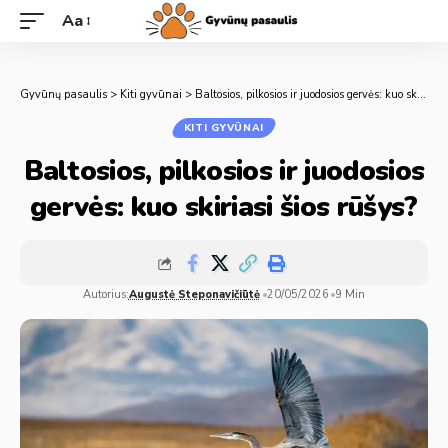
Aa
Gyvūnų pasaulis
>
Kiti gyvūnai
>
Baltosios, pilkosios ir juodosios gervės: kuo skiriasi šios rūšys?
KITI GYVŪNAI
Baltosios, pilkosios ir juodosios
gervės: kuo skiriasi šios rūšys?
Autorius:
Augustė Steponavičiūtė
20/05/2026
9 Min