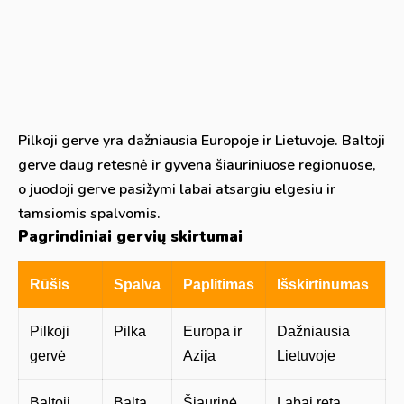
Pilkoji gerve yra dažniausia Europoje ir Lietuvoje. Baltoji
gerve daug retesnė ir gyvena šiauriniuose regionuose,
o juodoji gerve pasižymi labai atsargiu elgesiu ir
tamsiomis spalvomis.
Pagrindiniai gervių skirtumai
Rūšis
Spalva
Paplitimas
Išskirtinumas
Pilkoji
Pilka
Europa ir
Dažniausia
gervė
Azija
Lietuvoje
Baltoji
Balta
Šiaurinė
Labai reta