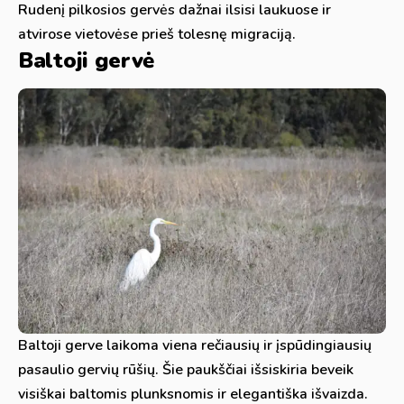
Rudenį pilkosios gervės dažnai ilsisi laukuose ir
atvirose vietovėse prieš tolesnę migraciją.
Baltoji gervė
Baltoji gerve laikoma viena rečiausių ir įspūdingiausių
pasaulio gervių rūšių. Šie paukščiai išsiskiria beveik
visiškai baltomis plunksnomis ir elegantiška išvaizda.