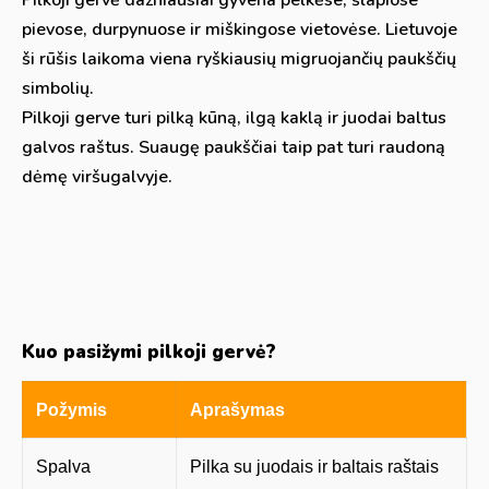
Pilkoji gervė dažniausiai gyvena pelkėse, šlapiose
pievose, durpynuose ir miškingose vietovėse. Lietuvoje
ši rūšis laikoma viena ryškiausių migruojančių paukščių
simbolių.
Pilkoji gerve turi pilką kūną, ilgą kaklą ir juodai baltus
galvos raštus. Suaugę paukščiai taip pat turi raudoną
dėmę viršugalvyje.
Kuo pasižymi pilkoji gervė?
Požymis
Aprašymas
Spalva
Pilka su juodais ir baltais raštais