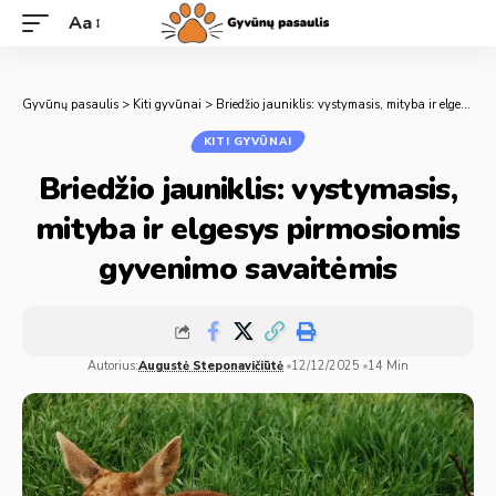
Aa
Gyvūnų pasaulis
>
Kiti gyvūnai
>
Briedžio jauniklis: vystymasis, mityba ir elgesys pirmosiomis gyvenimo savaitėmis
KITI GYVŪNAI
Briedžio jauniklis: vystymasis,
mityba ir elgesys pirmosiomis
gyvenimo savaitėmis
Autorius:
Augustė Steponavičiūtė
12/12/2025
14 Min