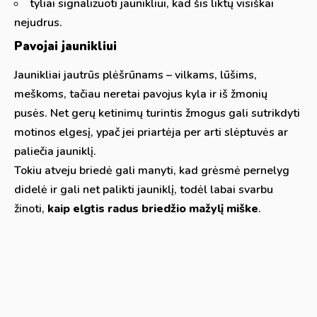
tyliai signalizuoti jaunikliui, kad šis liktų visiškai
nejudrus.
Pavojai jaunikliui
Jaunikliai jautrūs plėšrūnams – vilkams, lūšims,
meškoms, tačiau neretai pavojus kyla ir iš žmonių
pusės. Net gerų ketinimų turintis žmogus gali sutrikdyti
motinos elgesį, ypač jei priartėja per arti slėptuvės ar
paliečia jauniklį.
Tokiu atveju briedė gali manyti, kad grėsmė pernelyg
didelė ir gali net palikti jauniklį, todėl labai svarbu
žinoti,
kaip elgtis radus briedžio mažylį miške
.