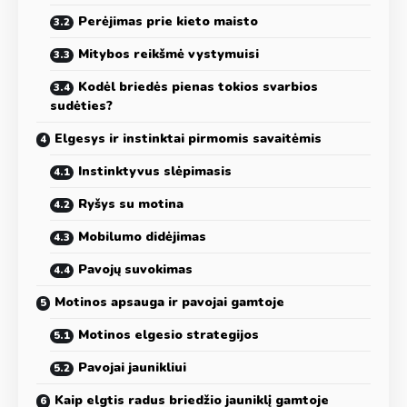
Perėjimas prie kieto maisto
Mitybos reikšmė vystymuisi
Kodėl briedės pienas tokios svarbios
sudėties?
Elgesys ir instinktai pirmomis savaitėmis
Instinktyvus slėpimasis
Ryšys su motina
Mobilumo didėjimas
Pavojų suvokimas
Motinos apsauga ir pavojai gamtoje
Motinos elgesio strategijos
Pavojai jaunikliui
Kaip elgtis radus briedžio jauniklį gamtoje