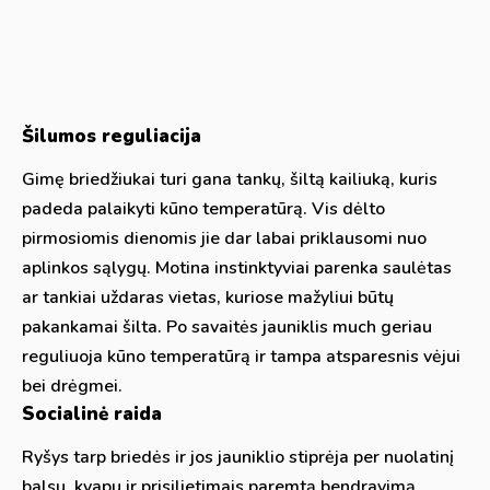
Šilumos reguliacija
Gimę briedžiukai turi gana tankų, šiltą kailiuką, kuris
padeda palaikyti kūno temperatūrą. Vis dėlto
pirmosiomis dienomis jie dar labai priklausomi nuo
aplinkos sąlygų. Motina instinktyviai parenka saulėtas
ar tankiai uždaras vietas, kuriose mažyliui būtų
pakankamai šilta. Po savaitės jauniklis much geriau
reguliuoja kūno temperatūrą ir tampa atsparesnis vėjui
bei drėgmei.
Socialinė raida
Ryšys tarp briedės ir jos jauniklio stiprėja per nuolatinį
balsu, kvapu ir prisilietimais paremtą bendravimą.