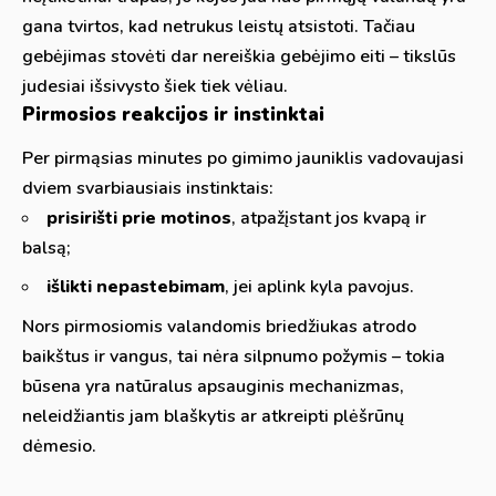
gana tvirtos, kad netrukus leistų atsistoti. Tačiau
gebėjimas stovėti dar nereiškia gebėjimo eiti – tikslūs
judesiai išsivysto šiek tiek vėliau.
Pirmosios reakcijos ir instinktai
Per pirmąsias minutes po gimimo jauniklis vadovaujasi
dviem svarbiausiais instinktais:
prisirišti prie motinos
, atpažįstant jos kvapą ir
balsą;
išlikti nepastebimam
, jei aplink kyla pavojus.
Nors pirmosiomis valandomis briedžiukas atrodo
baikštus ir vangus, tai nėra silpnumo požymis – tokia
būsena yra natūralus apsauginis mechanizmas,
neleidžiantis jam blaškytis ar atkreipti plėšrūnų
dėmesio.