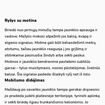
Ryšys su motina
Briedė nuo pirmųjų minučių tampa jauniklio apsauga ir
vadove. Mažylis mokosi atpažinti jos balsą, kvapą ir
elgesio signalus. Motina gali būti keliasdešimt metrų
atstumu, tačiau jauniklis reaguoja į jos grįžimą ir
atitinkamai pasiruošia žindyti arba sekti paskui.
Motinos ir jauniklio bendravime pastebimi subtilūs
garsai – tylus muistymasis, nosies pūstelėjimai, švelnūs
balsai. Šie signalai padeda išlaikyti ryšį net iš tolo.
Mobilumo didėjimas
Maždaug po savaitės jauniklis tampa gerokai drąsesnis:
jis pradeda judėti platesnėje teritorijoje, tyrinėti aplinką
ir sekti briedę ilgiau trunkančiomis kelionėmis. Jo