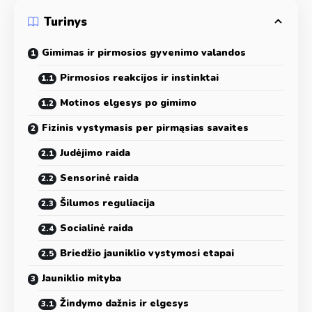
Turinys
Gimimas ir pirmosios gyvenimo valandos
Pirmosios reakcijos ir instinktai
Motinos elgesys po gimimo
Fizinis vystymasis per pirmąsias savaites
Judėjimo raida
Sensorinė raida
Šilumos reguliacija
Socialinė raida
Briedžio jauniklio vystymosi etapai
Jauniklio mityba
Žindymo dažnis ir elgesys