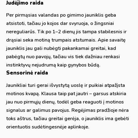
Judėjimo raida
Per pirmąsias valandas po gimimo jauniklis geba
atsistoti, tačiau jo kojos dar svyruoja, o žingsniai
nereguliarūs. Tik po 1–2 dienų jis tampa stabilesnis ir
drąsiai seka motiną trumpais atstumais. Apie savaitę
jauniklis jau gali nubėgti pakankamai greitai, kad
pabėgtų nuo pavojų, tačiau vis tiek dažniau renkasi
instinktyvų nejudrumą kaip gynybos būdą.
Sensorinė raida
Jaunikliai turi gerai išvystytą uoslę ir puikiai atpažįsta
motinos kvapą. Klausa taip pat jautri – garsus atskiria
jau nuo pirmųjų dienų, todėl geba reaguoti į motinos
signalus ar galimus pavojus. Regėjimas pradžioje nėra
toks aštrus, tačiau greitai gerėja, o jauniklis ima gebėti
orientuotis sudėtingesnėje aplinkoje.