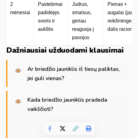
2
Pastebimai
Judrus,
Pienas +
mėnesiai
padidėjęs
smalsus,
augalai (jau
svoris ir
geriau
reikšmingesn
aukštis
reaguoja į
dalis racione)
pavojus
Dažniausiai užduodami klausimai
Ar briedžio jauniklis iš tiesų paliktas,
jei guli vienas?
Kada briedžio jauniklis pradeda
vaikščioti?