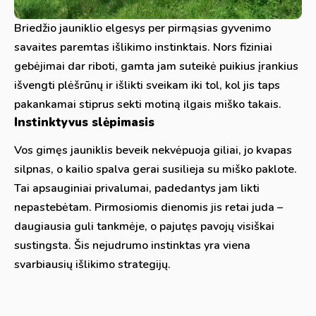
Briedžio jauniklio elgesys per pirmąsias gyvenimo
savaites paremtas išlikimo instinktais. Nors fiziniai
gebėjimai dar riboti, gamta jam suteikė puikius įrankius
išvengti plėšrūnų ir išlikti sveikam iki tol, kol jis taps
pakankamai stiprus sekti motiną ilgais miško takais.
Instinktyvus slėpimasis
Vos gimęs jauniklis beveik nekvėpuoja giliai, jo kvapas
silpnas, o kailio spalva gerai susilieja su miško paklote.
Tai apsauginiai privalumai, padedantys jam likti
nepastebėtam. Pirmosiomis dienomis jis retai juda –
daugiausia guli tankmėje, o pajutęs pavojų visiškai
sustingsta. Šis nejudrumo instinktas yra viena
svarbiausių išlikimo strategijų.