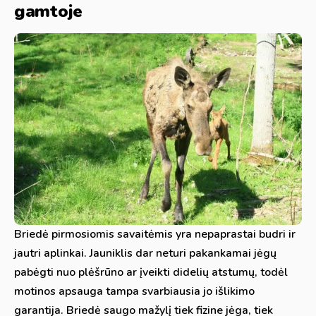
gamtoje
Briedė pirmosiomis savaitėmis yra nepaprastai budri ir
jautri aplinkai. Jauniklis dar neturi pakankamai jėgų
pabėgti nuo plėšrūno ar įveikti didelių atstumų, todėl
motinos apsauga tampa svarbiausia jo išlikimo
garantija. Briedė saugo mažylį tiek fizine jėga, tiek