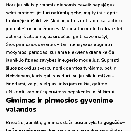
Nors jauniklis pirmomis dienomis beveik nepajėgus
sekti motinos, jis turi natūralų gebėjimą tyliai slėptis
tankmėje ir išlikti visiškai nejudrus net tada, kai aplinkui
juda plėšrūnai ar žmonės. Motina tuo metu budriai stebi
aplinką iš atstumo, pasiruošusi ginti savo mažylį.
Šios pirmosios savaitės – tai intensyvaus augimo ir
mokymosi periodas, kuriame kiekviena diena keičia
jauniklio fizines savybes ir elgesio modelius. Suprasti
šiuos pokyčius svarbu ne tik gamtos tyrėjams, bet ir
kiekvienam, kuris gali susidurti su jaunikliu miške –
žinodami, kaip jis elgiasi ir ko jam reikia, galime
užtikrinti, kad mūsų buvimas nepakenks jo išlikimui.
Gimimas ir pirmosios gyvenimo
valandos
Briedžio jauniklių gimimas dažniausiai vyksta
gegužės–
birželio mėnesiais
, kai gamta jau pakankamai sušyla ir