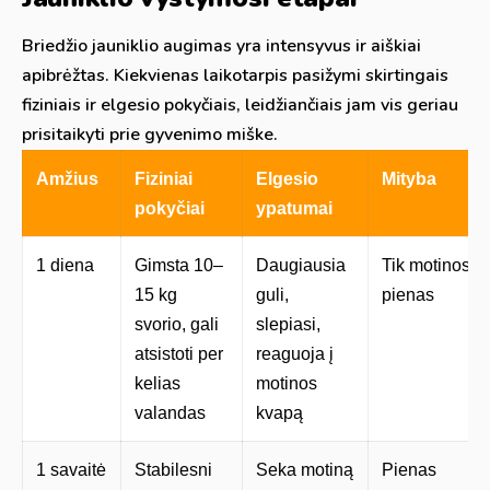
Briedžio jauniklio augimas yra intensyvus ir aiškiai
apibrėžtas. Kiekvienas laikotarpis pasižymi skirtingais
fiziniais ir elgesio pokyčiais, leidžiančiais jam vis geriau
prisitaikyti prie gyvenimo miške.
Amžius
Fiziniai
Elgesio
Mityba
pokyčiai
ypatumai
1 diena
Gimsta 10–
Daugiausia
Tik motinos
15 kg
guli,
pienas
svorio, gali
slepiasi,
atsistoti per
reaguoja į
kelias
motinos
valandas
kvapą
1 savaitė
Stabilesni
Seka motiną
Pienas