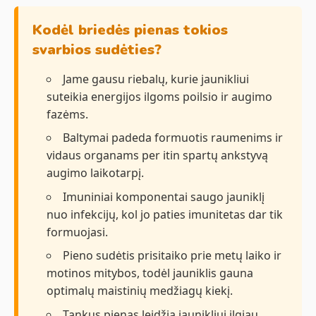
Kodėl briedės pienas tokios
svarbios sudėties?
Jame gausu riebalų, kurie jaunikliui
suteikia energijos ilgoms poilsio ir augimo
fazėms.
Baltymai padeda formuotis raumenims ir
vidaus organams per itin spartų ankstyvą
augimo laikotarpį.
Imuniniai komponentai saugo jauniklį
nuo infekcijų, kol jo paties imunitetas dar tik
formuojasi.
Pieno sudėtis prisitaiko prie metų laiko ir
motinos mitybos, todėl jauniklis gauna
optimalų maistinių medžiagų kiekį.
Tankus pienas leidžia jaunikliui ilgiau