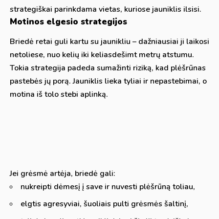
strategiškai parinkdama vietas, kuriose jauniklis ilsisi.
Motinos elgesio strategijos
Briedė retai guli kartu su jaunikliu – dažniausiai ji laikosi
netoliese, nuo kelių iki keliasdešimt metrų atstumu.
Tokia strategija padeda sumažinti riziką, kad plėšrūnas
pastebės jų porą. Jauniklis lieka tyliai ir nepastebimai, o
motina iš tolo stebi aplinką.
Jei grėsmė artėja, briedė gali:
nukreipti dėmesį į save ir nuvesti plėšrūną toliau,
elgtis agresyviai, šuoliais pulti grėsmės šaltinį,