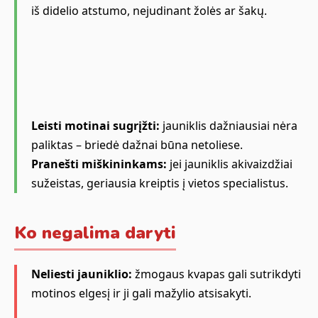
iš didelio atstumo, nejudinant žolės ar šakų.
Leisti motinai sugrįžti:
jauniklis dažniausiai nėra
paliktas – briedė dažnai būna netoliese.
Pranešti miškininkams:
jei jauniklis akivaizdžiai
sužeistas, geriausia kreiptis į vietos specialistus.
Ko negalima daryti
Neliesti jauniklio:
žmogaus kvapas gali sutrikdyti
motinos elgesį ir ji gali mažylio atsisakyti.