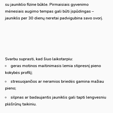
su jauniklio fizine būkle. Pirmaisiais gyvenimo
mėnesiais augimo tempas gali būti įspūdingas –
jauniklis per 30 dienų neretai padvigubina savo svorį.
Svarbu suprasti, kad šiuo laikotarpiu:
geras motinos maitinimasis lemia stipresnį pieno
kokybės profilį;
stresuojančios ar neramios briedės gamina mažiau
pieno;
silpnas ar badaujantis jauniklis gali tapti lengvesniu
plėšrūnų taikiniu.