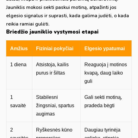
Jauniklis mokosi sekti paskui motiną, atpažinti jos
elgesio signalus ir suprasti, kada galima judėti, o kada
reikia ramiai gulėti.
Briedžio jauniklio vystymosi etapai
Amžius
Fiziniai pokyčiai
Elgesio ypatumai
1 diena
Atsistoja, kailis
Reaguoja į motinos
purus ir šiltas
kvapą, daug laiko
guli
1
Stabilesni
Gali sekti motiną,
savaitė
žingsniai, spartus
pradeda bėgti
augimas
2
Ryškesnės kūno
Daugiau tyrinėja