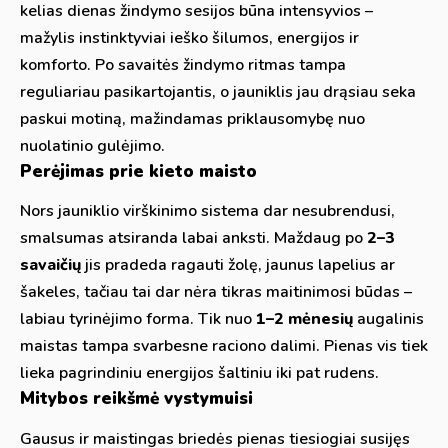
kelias dienas žindymo sesijos būna intensyvios –
mažylis instinktyviai ieško šilumos, energijos ir
komforto. Po savaitės žindymo ritmas tampa
reguliariau pasikartojantis, o jauniklis jau drąsiau seka
paskui motiną, mažindamas priklausomybę nuo
nuolatinio gulėjimo.
Perėjimas prie kieto maisto
Nors jauniklio virškinimo sistema dar nesubrendusi,
smalsumas atsiranda labai anksti. Maždaug po
2–3
savaičių
jis pradeda ragauti žolę, jaunus lapelius ar
šakeles, tačiau tai dar nėra tikras maitinimosi būdas –
labiau tyrinėjimo forma. Tik nuo
1–2 mėnesių
augalinis
maistas tampa svarbesne raciono dalimi. Pienas vis tiek
lieka pagrindiniu energijos šaltiniu iki pat rudens.
Mitybos reikšmė vystymuisi
Gausus ir maistingas briedės pienas tiesiogiai susijęs