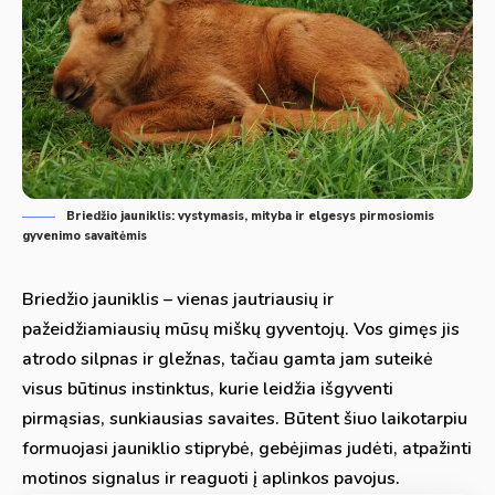
Briedžio jauniklis: vystymasis, mityba ir elgesys pirmosiomis
gyvenimo savaitėmis
Briedžio jauniklis – vienas jautriausių ir
pažeidžiamiausių mūsų miškų gyventojų. Vos gimęs jis
atrodo silpnas ir gležnas, tačiau gamta jam suteikė
visus būtinus instinktus, kurie leidžia išgyventi
pirmąsias, sunkiausias savaites. Būtent šiuo laikotarpiu
formuojasi jauniklio stiprybė, gebėjimas judėti, atpažinti
motinos signalus ir reaguoti į aplinkos pavojus.