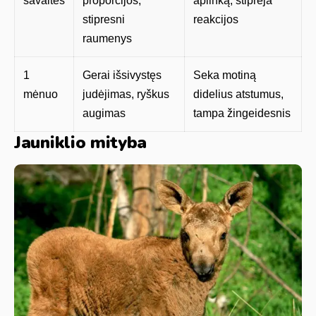
savaitės
proporcijos,
aplinką, stiprėja
stipresni
reakcijos
raumenys
1
Gerai išsivystęs
Seka motiną
mėnuo
judėjimas, ryškus
didelius atstumus,
augimas
tampa žingeidesnis
Jauniklio mityba