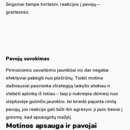
žingsniai tampa tvirtesni, reakcijos į pavojų –
greitesnės.
Pavojų suvokimas
Pirmosiomis savaitėmis jaunikliai vis dar negeba
efektyviai pabėgti nuo plėšrūnų. Todėl motina
dažniausiai pasirenka strategiją laikytis atokiau ir
stebėti aplinką iš toliau – taip ji nukreipia dėmesį nuo
slėptuvėje gulinčio jauniklio. Jei briedė pajunta rimtą
pavojų, jos reakcija gali būti itin agresyvi: ji puls tiesiai į
grėsmę, kad apsaugotų mažylį.
Motinos apsauga ir pavojai