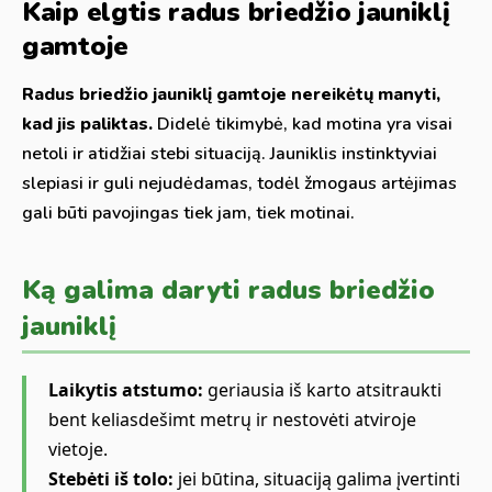
Kaip elgtis radus briedžio jauniklį
gamtoje
Radus briedžio jauniklį gamtoje nereikėtų manyti,
kad jis paliktas.
Didelė tikimybė, kad motina yra visai
netoli ir atidžiai stebi situaciją. Jauniklis instinktyviai
slepiasi ir guli nejudėdamas, todėl žmogaus artėjimas
gali būti pavojingas tiek jam, tiek motinai.
Ką galima daryti radus briedžio
jauniklį
Laikytis atstumo:
geriausia iš karto atsitraukti
bent keliasdešimt metrų ir nestovėti atviroje
vietoje.
Stebėti iš tolo:
jei būtina, situaciją galima įvertinti