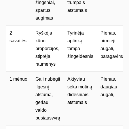
žingsniai,
trumpais
spartus
atstumais
augimas
2
Ryškėja
Tyrinėja
Pienas,
savaitės
kūno
aplinką,
pirmieji
proporcijos,
tampa
augalų
stiprėja
žingeidesnis
paragavimai
raumenys
1 mėnuo
Gali nubėgti
Aktyviau
Pienas,
ilgesnį
seka motiną
daugiau
atstumą,
didesniais
augalų
geriau
atstumais
valdo
pusiausvyrą