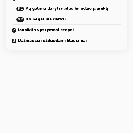
Ką galima daryti radus briedžio jauniklį
Ko negalima daryti
Jauniklio vystymosi etapai
Dažniausiai užduodami klausimai