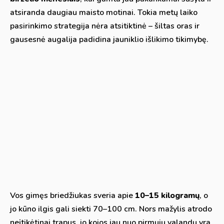
atsiranda daugiau maisto motinai. Tokia metų laiko
pasirinkimo strategija nėra atsitiktinė – šiltas oras ir
gausesnė augalija padidina jauniklio išlikimo tikimybę.
Vos gimęs briedžiukas sveria apie
10–15 kilogramų
, o
jo kūno ilgis gali siekti 70–100 cm. Nors mažylis atrodo
neįtikėtinai trapus, jo kojos jau nuo pirmųjų valandų yra