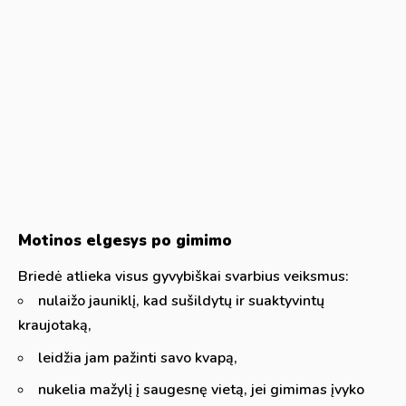
Motinos elgesys po gimimo
Briedė atlieka visus gyvybiškai svarbius veiksmus:
nulaižo jauniklį, kad sušildytų ir suaktyvintų
kraujotaką,
leidžia jam pažinti savo kvapą,
nukelia mažylį į saugesnę vietą, jei gimimas įvyko