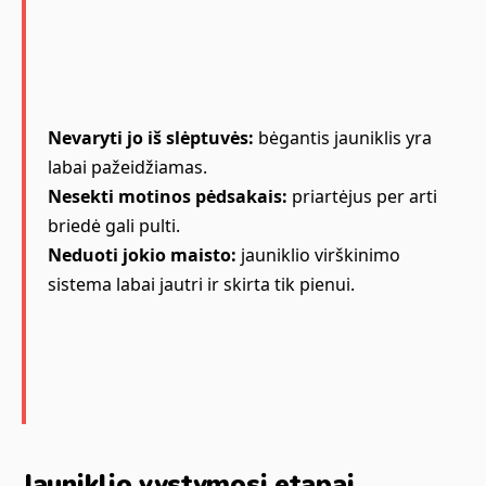
Nevaryti jo iš slėptuvės:
bėgantis jauniklis yra
labai pažeidžiamas.
Nesekti motinos pėdsakais:
priartėjus per arti
briedė gali pulti.
Neduoti jokio maisto:
jauniklio virškinimo
sistema labai jautri ir skirta tik pienui.
Jauniklio vystymosi etapai