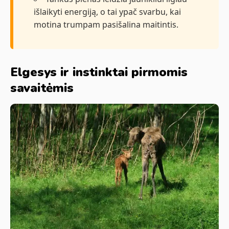
išlaikyti energiją, o tai ypač svarbu, kai
motina trumpam pasišalina maitintis.
Elgesys ir instinktai pirmomis
savaitėmis