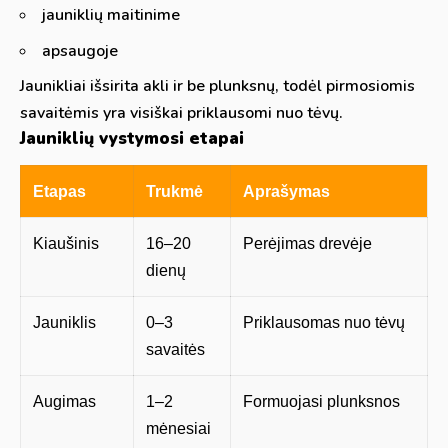
jauniklių maitinime
apsaugoje
Jaunikliai išsirita akli ir be plunksnų, todėl pirmosiomis
savaitėmis yra visiškai priklausomi nuo tėvų.
Jauniklių vystymosi etapai
Etapas
Trukmė
Aprašymas
Kiaušinis
16–20
Perėjimas drevėje
dienų
Jauniklis
0–3
Priklausomas nuo tėvų
savaitės
Augimas
1–2
Formuojasi plunksnos
mėnesiai