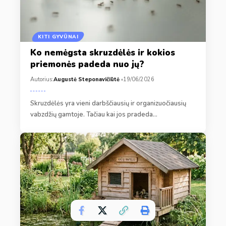
KITI GYVŪNAI
Ko nemėgsta skruzdėlės ir kokios
priemonės padeda nuo jų?
Autorius:
Augustė Steponavičiūtė
19/06/2026
Skruzdėlės yra vieni darbščiausių ir organizuočiausių
vabzdžių gamtoje. Tačiau kai jos pradeda…