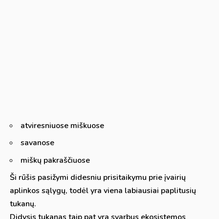
atviresniuose miškuose
savanose
miškų pakraščiuose
Ši rūšis pasižymi didesniu prisitaikymu prie įvairių
aplinkos sąlygų, todėl yra viena labiausiai paplitusių
tukanų.
Didysis tukanas taip pat yra svarbus ekosistemos