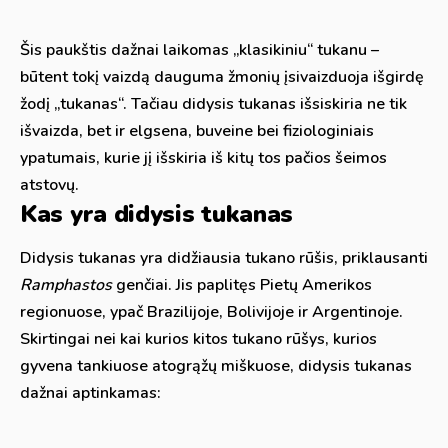
Šis paukštis dažnai laikomas „klasikiniu“ tukanu –
būtent tokį vaizdą dauguma žmonių įsivaizduoja išgirdę
žodį „tukanas“. Tačiau didysis tukanas išsiskiria ne tik
išvaizda, bet ir elgsena, buveine bei fiziologiniais
ypatumais, kurie jį išskiria iš kitų tos pačios šeimos
atstovų.
Kas yra didysis tukanas
Didysis tukanas yra didžiausia tukano rūšis, priklausanti
Ramphastos
genčiai. Jis paplitęs Pietų Amerikos
regionuose, ypač Brazilijoje, Bolivijoje ir Argentinoje.
Skirtingai nei kai kurios kitos tukano rūšys, kurios
gyvena tankiuose atogrąžų miškuose, didysis tukanas
dažnai aptinkamas: