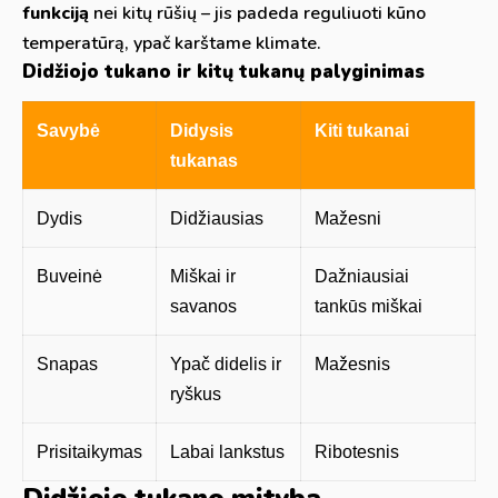
funkciją
nei kitų rūšių – jis padeda reguliuoti kūno
temperatūrą, ypač karštame klimate.
Didžiojo tukano ir kitų tukanų palyginimas
Savybė
Didysis
Kiti tukanai
tukanas
Dydis
Didžiausias
Mažesni
Buveinė
Miškai ir
Dažniausiai
savanos
tankūs miškai
Snapas
Ypač didelis ir
Mažesnis
ryškus
Prisitaikymas
Labai lankstus
Ribotesnis