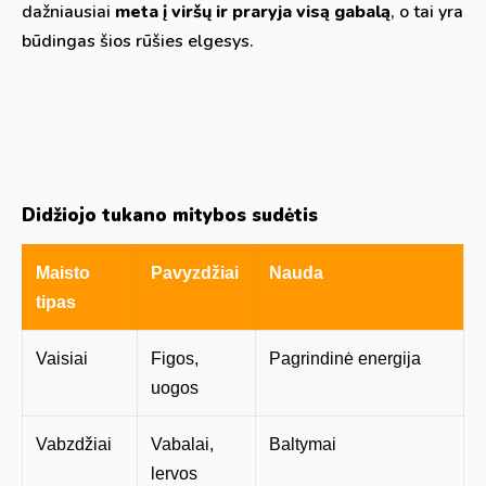
dažniausiai
meta į viršų ir praryja visą gabalą
, o tai yra
būdingas šios rūšies elgesys.
Didžiojo tukano mitybos sudėtis
Maisto
Pavyzdžiai
Nauda
tipas
Vaisiai
Figos,
Pagrindinė energija
uogos
Vabzdžiai
Vabalai,
Baltymai
lervos