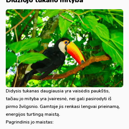
Didžiojo tukano mityba
Didysis tukanas daugiausia yra vaisėdis paukštis,
tačiau jo mityba yra įvairesnė, nei gali pasirodyti iš
pirmo žvilgsnio. Gamtoje jis renkasi lengvai prieinamą,
energijos turtingą maistą.
Pagrindinis jo maistas: