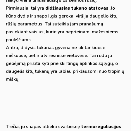
laikyti viena unikaliausių šios šeimos rūšių.
Pirmiausia, tai yra
didžiausias tukano atstovas
. Jo
kūno dydis ir snapo ilgis gerokai viršija daugelio kitų
rūšių parametrus. Tai suteikia jam pranašumą
pasiekiant vaisius, kurie yra neprieinami mažesniems
paukščiams.
Antra, didysis tukanas gyvena ne tik tankiuose
miškuose, bet ir atviresnėse vietovėse. Tai rodo jo
gebėjimą prisitaikyti prie skirtingų aplinkos sąlygų, o
daugelis kitų tukanų yra labiau priklausomi nuo tropinių
miškų.
Trečia, jo snapas atlieka svarbesnę
termoreguliacijos