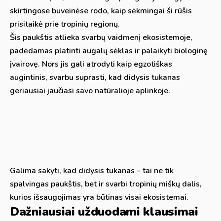
skirtingose buveinėse rodo, kaip sėkmingai ši rūšis
prisitaikė prie tropinių regionų.
Šis paukštis atlieka svarbų vaidmenį ekosistemoje,
padėdamas platinti augalų sėklas ir palaikyti biologinę
įvairovę. Nors jis gali atrodyti kaip egzotiškas
augintinis, svarbu suprasti, kad didysis tukanas
geriausiai jaučiasi savo natūralioje aplinkoje.
Galima sakyti, kad didysis tukanas – tai ne tik
spalvingas paukštis, bet ir svarbi tropinių miškų dalis,
kurios išsaugojimas yra būtinas visai ekosistemai.
Dažniausiai užduodami klausimai