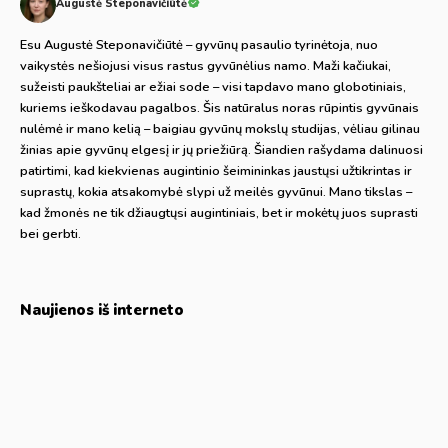
Augustė Steponavičiūtė
Esu Augustė Steponavičiūtė – gyvūnų pasaulio tyrinėtoja, nuo
vaikystės nešiojusi visus rastus gyvūnėlius namo. Maži kačiukai,
sužeisti paukšteliai ar ežiai sode – visi tapdavo mano globotiniais,
kuriems ieškodavau pagalbos. Šis natūralus noras rūpintis gyvūnais
nulėmė ir mano kelią – baigiau gyvūnų mokslų studijas, vėliau gilinau
žinias apie gyvūnų elgesį ir jų priežiūrą. Šiandien rašydama dalinuosi
patirtimi, kad kiekvienas augintinio šeimininkas jaustųsi užtikrintas ir
suprastų, kokia atsakomybė slypi už meilės gyvūnui. Mano tikslas –
kad žmonės ne tik džiaugtųsi augintiniais, bet ir mokėtų juos suprasti
bei gerbti.
Naujienos iš interneto