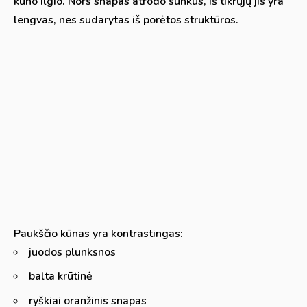
kūno ilgio. Nors snapas atrodo sunkus, iš tikrųjų jis yra
lengvas, nes sudarytas iš porėtos struktūros.
Paukščio kūnas yra kontrastingas:
juodos plunksnos
balta krūtinė
ryškiai oranžinis snapas