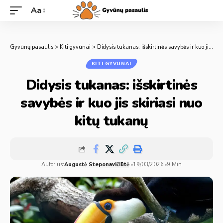
Aa
Gyvūnų pasaulis
>
Kiti gyvūnai
>
Didysis tukanas: išskirtinės savybės ir kuo jis skiriasi nuo kitų tukanų
KITI GYVŪNAI
Didysis tukanas: išskirtinės
savybės ir kuo jis skiriasi nuo
kitų tukanų
Autorius:
Augustė Steponavičiūtė
19/03/2026
9 Min