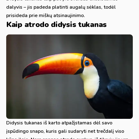
dalyvis – jis padeda platinti augalų sėklas, todėl
prisideda prie miškų atsinaujinimo.
Kaip atrodo didysis tukanas
Didysis tukanas iš karto atpažįstamas dėl savo
įspūdingo snapo, kuris gali sudaryti net trečdalį viso