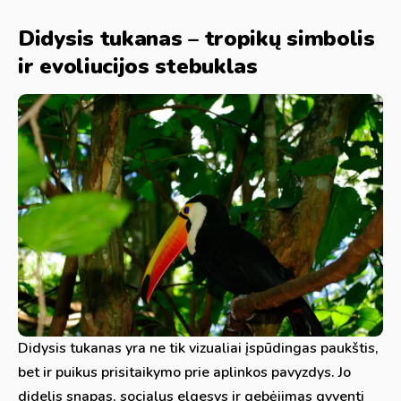
Didysis tukanas – tropikų simbolis
ir evoliucijos stebuklas
Didysis tukanas yra ne tik vizualiai įspūdingas paukštis,
bet ir puikus prisitaikymo prie aplinkos pavyzdys. Jo
didelis snapas, socialus elgesys ir gebėjimas gyventi