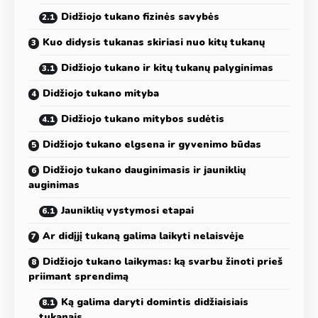
Didžiojo tukano fizinės savybės
Kuo didysis tukanas skiriasi nuo kitų tukanų
Didžiojo tukano ir kitų tukanų palyginimas
Didžiojo tukano mityba
Didžiojo tukano mitybos sudėtis
Didžiojo tukano elgsena ir gyvenimo būdas
Didžiojo tukano dauginimasis ir jauniklių
auginimas
Jauniklių vystymosi etapai
Ar didįjį tukaną galima laikyti nelaisvėje
Didžiojo tukano laikymas: ką svarbu žinoti prieš
priimant sprendimą
Ką galima daryti domintis didžiaisiais
tukanais