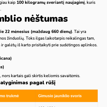
ugiau kaip
100 kilogramų sveriantį naujagimį
, kuris
.
mblio nėštumas
ie 22 mėnesius (maždaug 660 dienų)
. Tai yra
os žinduolių. Toks ilgas laikotarpis reikalingas tam,
r galėtų iš karto prisitaikyti prie sudėtingos aplinkos.
icana)
s)
nors kartais gali skirtis keliomis savaitėmis.
lyginimas pagal rūšį
umo trukmė
Gimusio jauniklio svoris