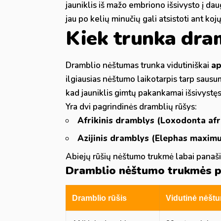
jauniklis iš mažo embriono išsivysto į da
jau po kelių minučių gali atsistoti ant kojų
Kiek trunka dra
Dramblio nėštumas trunka vidutiniškai
ap
ilgiausias nėštumo laikotarpis tarp sausum
kad jauniklis gimtų pakankamai išsivystęs i
Yra dvi pagrindinės dramblių rūšys:
Afrikinis dramblys (Loxodonta afr
Azijinis dramblys (Elephas maximu
Abiejų rūšių nėštumo trukmė labai panaši, 
Dramblio nėštumo trukmės pa
Dramblio rūšis
Vidutinė nėšt