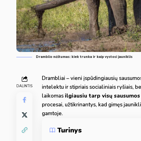
Dramblio nėštumas: kiek trunka ir kaip vystosi jauniklis
Drambliai – vieni įspūdingiausių sausumos
intelektu ir stipriais socialiniais ryšiais,
DALINTIS
laikomas
ilgiausiu tarp visų sausumos
procesai, užtikrinantys, kad gimęs jaunikli
gamtoje.
Turinys