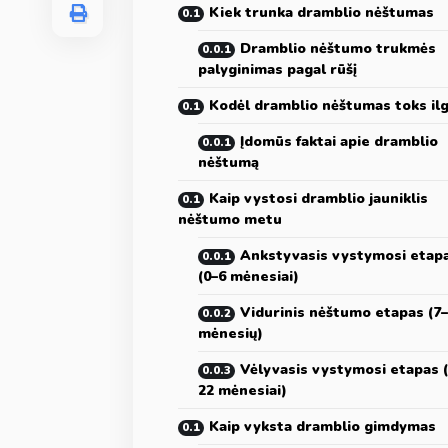
Kiek trunka dramblio nėštumas
Dramblio nėštumo trukmės
palyginimas pagal rūšį
Kodėl dramblio nėštumas toks il
Įdomūs faktai apie dramblio
nėštumą
Kaip vystosi dramblio jauniklis
nėštumo metu
Ankstyvasis vystymosi etap
(0–6 mėnesiai)
Vidurinis nėštumo etapas (7
mėnesių)
Vėlyvasis vystymosi etapas 
22 mėnesiai)
Kaip vyksta dramblio gimdymas