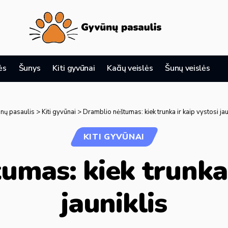
ės
Šunys
Kiti gyvūnai
Kačių veislės
Šunų veislės
nų pasaulis
>
Kiti gyvūnai
>
Dramblio nėštumas: kiek trunka ir kaip vystosi jau
KITI GYVŪNAI
mas: kiek trunka 
jauniklis