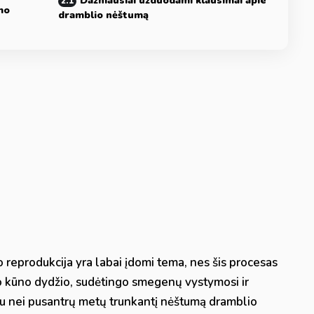
Dažniausiai užduodami klausimai apie
mo
dramblio nėštumą
 reprodukcija yra labai įdomi tema, nes šis procesas
elio kūno dydžio, sudėtingo smegenų vystymosi ir
u nei pusantrų metų trunkantį nėštumą dramblio