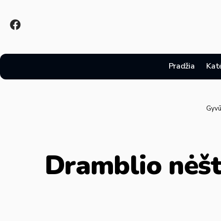
Pradžia
Kat
Gyvū
Dramblio nėštu