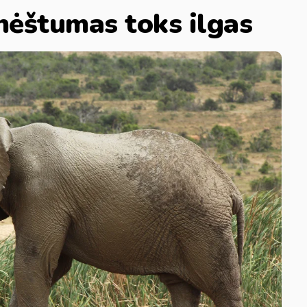
nėštumas toks ilgas