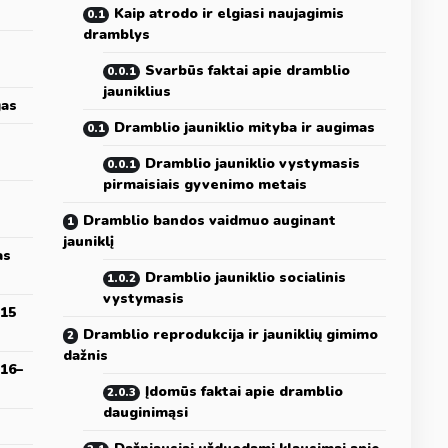
Kaip atrodo ir elgiasi naujagimis
dramblys
Svarbūs faktai apie dramblio
jauniklius
gas
Dramblio jauniklio mityba ir augimas
Dramblio jauniklio vystymasis
pirmaisiais gyvenimo metais
Dramblio bandos vaidmuo auginant
jauniklį
as
Dramblio jauniklio socialinis
vystymasis
–15
Dramblio reprodukcija ir jauniklių gimimo
dažnis
(16–
Įdomūs faktai apie dramblio
dauginimąsi