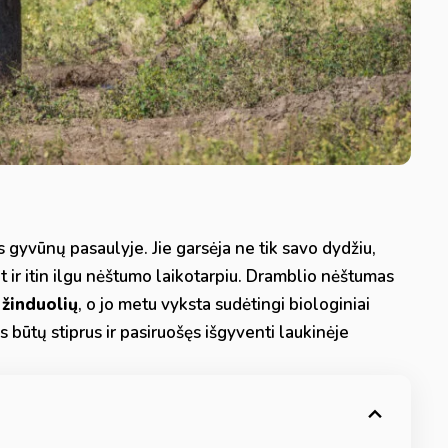
 gyvūnų pasaulyje. Jie garsėja ne tik savo dydžiu,
 bet ir itin ilgu nėštumo laikotarpiu. Dramblio nėštumas
 žinduolių
, o jo metu vyksta sudėtingi biologiniai
s būtų stiprus ir pasiruošęs išgyventi laukinėje