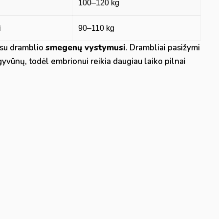
100–120 kg
i
90–110 kg
s su dramblio
smegenų vystymusi
. Drambliai pasižymi
yvūnų, todėl embrionui reikia daugiau laiko pilnai