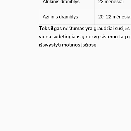
Afrikinis dramblys
22 mėnesiai
Azijinis dramblys
20–22 mėnesia
Toks ilgas nėštumas yra glaudžiai susiję
viena sudėtingiausių nervų sistemų tarp g
išsivystyti motinos įsčiose.