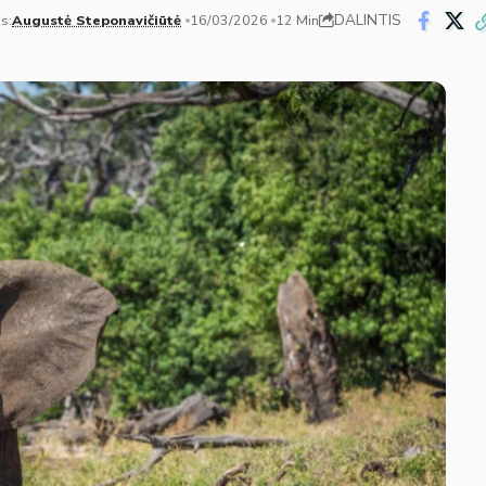
DALINTIS
s:
Augustė Steponavičiūtė
16/03/2026
12 Min