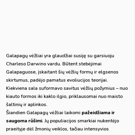
Galapagų vėžliai yra glaudžiai susiję su garsiuoju
Charleso Darwino vardu. Būtent stebėjimai
Galapaguose, įskaitant šių vėžlių formų ir elgsenos
skirtumus, padėjo pamatus evoliucijos teorijai.
Kiekviena sala suformavo savitus vėžlių požymius – nuo
kiauto formos iki kaklo ilgio, priklausomai nuo maisto
šaltinių ir aplinkos.
Šiandien Galapagų vėžliai laikomi
pažeidžiama ir
saugoma rūšimi
. Jų populiacijos smarkiai nukentėjo
praeityje dėl žmonių veiklos, tačiau intensyvios