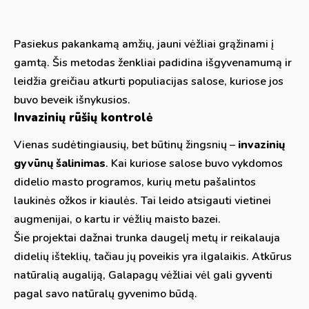
Pasiekus pakankamą amžių, jauni vėžliai grąžinami į
gamtą. Šis metodas ženkliai padidina išgyvenamumą ir
leidžia greičiau atkurti populiacijas salose, kuriose jos
buvo beveik išnykusios.
Invazinių rūšių kontrolė
Vienas sudėtingiausių, bet būtinų žingsnių –
invazinių
gyvūnų šalinimas
. Kai kuriose salose buvo vykdomos
didelio masto programos, kurių metu pašalintos
laukinės ožkos ir kiaulės. Tai leido atsigauti vietinei
augmenijai, o kartu ir vėžlių maisto bazei.
Šie projektai dažnai trunka daugelį metų ir reikalauja
didelių išteklių, tačiau jų poveikis yra ilgalaikis. Atkūrus
natūralią augaliją, Galapagų vėžliai vėl gali gyventi
pagal savo natūralų gyvenimo būdą.