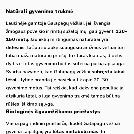
Natūrali gyvenimo trukmė
Laukinėje gamtoje Galapagų vėžliai, jei išvengia
žmogaus poveikio ir rimtų sužalojimų, gali gyventi
120–
150 metų
. Jauniklių mirtingumas natūraliai yra
didesnis, tačiau sulaukę suaugusio amžiaus vėžliai turi
labai mažai natūralių priešų. Jų storas kiautas, didelis
dydis ir lėtas gyvenimo būdas suteikia puikią apsaugą.
Svarbu pažymėti, kad Galapagų vėžliai
subręsta labai
lėtai
– lytinę brandą jie pasiekia tik apie 20–30
gyvenimo metus. Tai reiškia, kad kiekviena populiacija
atsikuria lėtai, o ilga gyvenimo trukmė tampa būtina
rūšies išlikimo sąlyga.
Biologinės ilgaamžiškumo priežastys
Viena pagrindinių priežasčių, kodėl Galapagų vėžliai
gyvena taip ilgai, yra
lėtas metabolizmas
. Jų