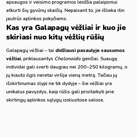
apsaugos ir veisimo programos leidžia palaipsniui
atkurti šių gyvūnų skaičių. Nepaisant to, jie išlieka itin
jautrūs aplinkos pokyčiams.
Kas yra Galapagų vėžliai ir kuo jie
skiriasi nuo kitų vėžlių rūšių
Galapagų vėžliai – tai
didžiausi pasaulyje sausumos
vėžliai
, priklausantys
Chelonoidis
genčiai. Suaugę
individai gali sverti daugiau nei 200–250 kilogramų, o
jų kiauto ilgis neretai viršija vieną metrą. Tačiau jų
išskirtinumas slypi ne tik dydyje – šie vėžliai yra
unikalus pavyzdys, kaip rūšis gali prisitaikyti prie
skirtingų aplinkos sąlygų izoliuotose salose.