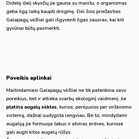
Didelę dalį skysčių jie gauna su maistu, o organizmas
geba ilgą laiką kaupti drėgmę. Dėl šios priežasties
Galapagų vėžliai gali išgyventi ilgas sausras, kai kiti
gyvūnai būtų pasmerkti.
Poveikis aplinkai
Maitindamiesi Galapagų vėžliai ne tik patenkina savo
poreikius, bet ir atlieka svarbų ekologinį vaidmenį. Jie
platina augalų sėklas
, kurios, perėjusios per virškinimo
sistemą, dažnai sudygsta lengviau. Be to, mindydami
augaliją jie formuoja takus ir atviras erdves, kuriose
gali augti kitos augalų rūšys.