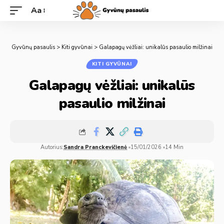
Aa
Gyvūnų pasaulis
>
Kiti gyvūnai
>
Galapagų vėžliai: unikalūs pasaulio milžinai
KITI GYVŪNAI
Galapagų vėžliai: unikalūs
pasaulio milžinai
Autorius:
Sandra Pranckevičienė
15/01/2026
14 Min