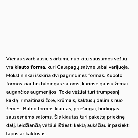
Vienas svarbiausių skirtumų nuo kitų sausumos vėžlių
yra
kiauto forma
, kuri Galapagų salyne labai varijuoja.
Mokslininkai išskiria dvi pagrindines formas. Kupolo
formos kiautas būdingas saloms, kuriose gausu žemai
augančios augmenijos. Tokie vėžliai turi trumpesnį
kaklą ir maitinasi žole, krūmais, kaktusų dalimis nuo
žemės. Balno formos kiautas, priešingai, būdingas
sausesnėms saloms. Šis kiautas turi pakeltą priekinę
dalį, leidžiančią vėžliui ištiesti kaklą aukščiau ir pasiekti
lapus ar kaktusus.