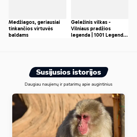
Susijusios istorijos
Daugiau naujienų ir patarimų apie augintinius