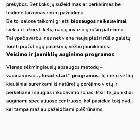
prekybos. Bet koks jų sužeidimas ar perkėlimas be
leidimo laikomas rimtu pažeidimu.
Be to, salose taikomi griežti
biosaugos reikalavimai
,
siekiant užkirsti kelią naujų invazinių rūšių patekimui.
Tai ypač svarbu, nes net viena nauja plėšri rūšis galėtų
turėti pražūtingų pasekmių vėžlių jaunikliams.
Veisimo ir jauniklių auginimo programos
Vienas sėkmingiausių apsaugos metodų –
vadinamosios
„head-start“ programos
. Jų metu vėžlių
kiaušiniai surenkami iš natūralių perėjimo vietų ir
perkeliami į saugias inkubavimo zonas. Išsiritę jaunikliai
auginami specialiuose centruose, kol pasiekia tokį dydį,
kai tampa mažiau pažeidžiami plėšrūnams.