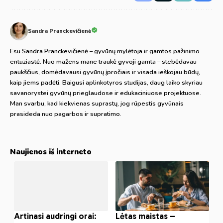
Sandra Pranckevičienė
Esu Sandra Pranckevičienė – gyvūnų mylėtoja ir gamtos pažinimo
entuziastė. Nuo mažens mane traukė gyvoji gamta – stebėdavau
paukščius, domėdavausi gyvūnų įpročiais ir visada ieškojau būdų,
kaip jiems padėti. Baigusi aplinkotyros studijas, daug laiko skyriau
savanorystei gyvūnų prieglaudose ir edukaciniuose projektuose.
Man svarbu, kad kiekvienas suprastų, jog rūpestis gyvūnais
prasideda nuo pagarbos ir supratimo.
Naujienos iš interneto