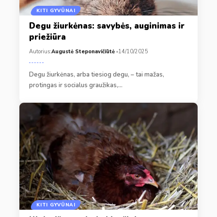
KITI GYVŪNAI
Degu žiurkėnas: savybės, auginimas ir
priežiūra
Autorius:
Augustė Steponavičiūtė
14/10/2025
Degu žiurkėnas, arba tiesiog degu, – tai mažas,
protingas ir socialus graužikas,…
KITI GYVŪNAI