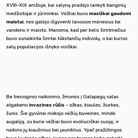
XVIII–XIX amžiuje, kai salyną pradėjo lankyti banginių
medžiotojai ir jūrininkai. Vėžliai buvo
masiškai gaudomi
maistui
, nes galėjo išgyventi laivuose mėnesius be
vandens ir maisto. Manoma, kad per kelis šimtmečius
buvo sunaikinta šimtai tūkstančių individų, o kai kurios
salų populiacijos išnyko visiškai.
Be tiesioginio naikinimo, žmonės į Galapagų salas
atgabeno
invazines rūšis
– ožkas, kiaules, žiurkes,
šunis. Šie gyvūnai niokojo vėžlių buveines, mindė
augaliją, su kuria vėžliai buvo evoliuciškai susiję, ir
naikino jų kiaušinius bei jauniklius. Ypač pražūtingos