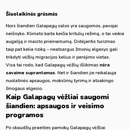
Šiuolaikinės grėsmės
Nors šiandien Galapagų salos yra saugomos, pavojai
neišnyko. Klimato kaita keičia kritulių režimą, o tai veikia
augaliją ir maisto prieinamumą. Didėjantis turizmas
taip pat kelia riziką – neatsargus žmonių elgesys gali
trikdyti vėžlių migracijos kelius ir perėjimo vietas.
Visa tai rodo, kad Galapagų vėžlių išlikimas
nėra
savaime suprantamas
. Net ir šiandien jie reikalauja
nuolatinės apsaugos, mokslinių tyrimų ir atsakingo
žmogaus elgesio.
Kaip Galapagų vėžliai saugomi
šiandien: apsaugos ir veisimo
programos
Po skaudžių praeities pamokų Galapagų vėžliai