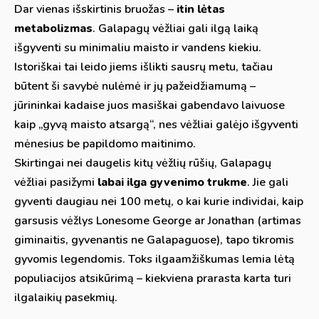
Dar vienas išskirtinis bruožas –
itin lėtas
metabolizmas
. Galapagų vėžliai gali ilgą laiką
išgyventi su minimaliu maisto ir vandens kiekiu.
Istoriškai tai leido jiems išlikti sausrų metu, tačiau
būtent ši savybė nulėmė ir jų pažeidžiamumą –
jūrininkai kadaise juos masiškai gabendavo laivuose
kaip „gyvą maisto atsargą“, nes vėžliai galėjo išgyventi
mėnesius be papildomo maitinimo.
Skirtingai nei daugelis kitų vėžlių rūšių, Galapagų
vėžliai pasižymi
labai ilga gyvenimo trukme
. Jie gali
gyventi daugiau nei 100 metų, o kai kurie individai, kaip
garsusis vėžlys Lonesome George ar Jonathan (artimas
giminaitis, gyvenantis ne Galapaguose), tapo tikromis
gyvomis legendomis. Toks ilgaamžiškumas lemia lėtą
populiacijos atsikūrimą – kiekviena prarasta karta turi
ilgalaikių pasekmių.