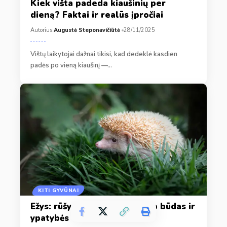
Kiek višta padeda kiaušinių per
dieną? Faktai ir realūs įpročiai
Autorius:
Augustė Steponavičiūtė
28/11/2025
Vištų laikytojai dažnai tikisi, kad dedeklė kasdien
padės po vieną kiaušinį —…
KITI GYVŪNAI
Ežys: rūšys, mityba, gyvenimo būdas ir
ypatybės