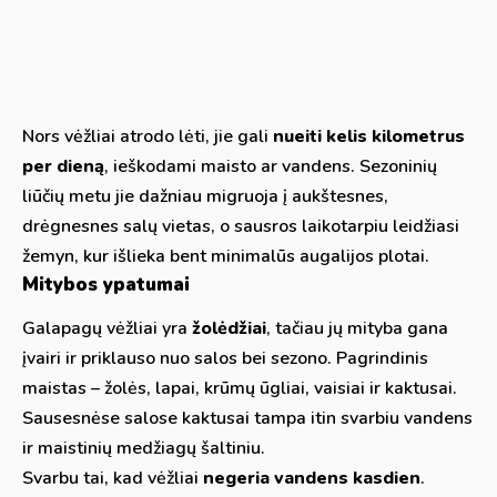
Nors vėžliai atrodo lėti, jie gali
nueiti kelis kilometrus
per dieną
, ieškodami maisto ar vandens. Sezoninių
liūčių metu jie dažniau migruoja į aukštesnes,
drėgnesnes salų vietas, o sausros laikotarpiu leidžiasi
žemyn, kur išlieka bent minimalūs augalijos plotai.
Mitybos ypatumai
Galapagų vėžliai yra
žolėdžiai
, tačiau jų mityba gana
įvairi ir priklauso nuo salos bei sezono. Pagrindinis
maistas – žolės, lapai, krūmų ūgliai, vaisiai ir kaktusai.
Sausesnėse salose kaktusai tampa itin svarbiu vandens
ir maistinių medžiagų šaltiniu.
Svarbu tai, kad vėžliai
negeria vandens kasdien
.