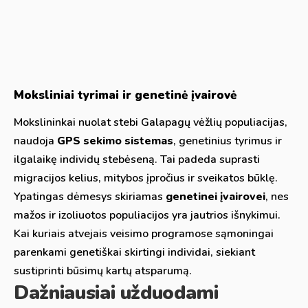
Moksliniai tyrimai ir genetinė įvairovė
Mokslininkai nuolat stebi Galapagų vėžlių populiacijas,
naudoja
GPS sekimo sistemas
, genetinius tyrimus ir
ilgalaikę individų stebėseną. Tai padeda suprasti
migracijos kelius, mitybos įpročius ir sveikatos būklę.
Ypatingas dėmesys skiriamas
genetinei įvairovei
, nes
mažos ir izoliuotos populiacijos yra jautrios išnykimui.
Kai kuriais atvejais veisimo programose sąmoningai
parenkami genetiškai skirtingi individai, siekiant
sustiprinti būsimų kartų atsparumą.
Dažniausiai užduodami