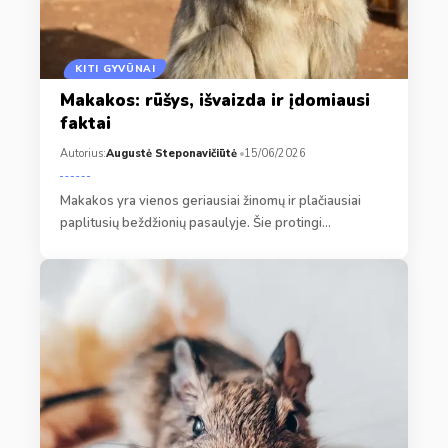
KITI GYVŪNAI
Makakos: rūšys, išvaizda ir įdomiausi
faktai
Autorius:
Augustė Steponavičiūtė
15/06/2026
Makakos yra vienos geriausiai žinomų ir plačiausiai
paplitusių beždžionių pasaulyje. Šie protingi…