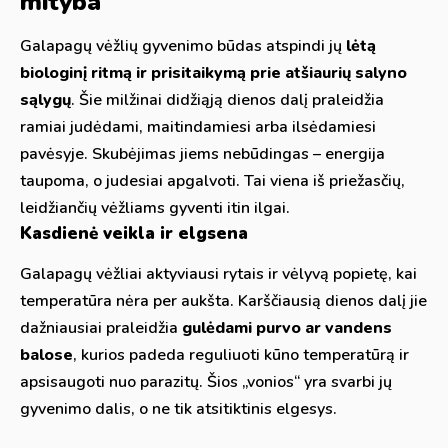
mityba
Galapagų vėžlių gyvenimo būdas atspindi jų
lėtą
biologinį ritmą ir prisitaikymą prie atšiaurių salyno
sąlygų
. Šie milžinai didžiąją dienos dalį praleidžia
ramiai judėdami, maitindamiesi arba ilsėdamiesi
pavėsyje. Skubėjimas jiems nebūdingas – energija
taupoma, o judesiai apgalvoti. Tai viena iš priežasčių,
leidžiančių vėžliams gyventi itin ilgai.
Kasdienė veikla ir elgsena
Galapagų vėžliai aktyviausi rytais ir vėlyvą popietę, kai
temperatūra nėra per aukšta. Karščiausią dienos dalį jie
dažniausiai praleidžia
gulėdami purvo ar vandens
balose
, kurios padeda reguliuoti kūno temperatūrą ir
apsisaugoti nuo parazitų. Šios „vonios“ yra svarbi jų
gyvenimo dalis, o ne tik atsitiktinis elgesys.