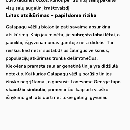
buvo laukinės ožkos, kurios per trumpą laiką pakeitė
visų salų augalinį kraštovaizdį.
Lėtas atsikūrimas – papildoma rizika
Galapagų vėžlių biologija pati savaime apsunkina
atsikūrimą. Kaip jau minėta, jie
subręsta labai lėtai
, o
jauniklių išgyvenamumas gamtoje nėra didelis. Tai
reiškia, kad net ir sustabdžius žalingus veiksnius,
populiacijų atkūrimas trunka dešimtmečius.
Kiekviena prarasta sala ar genetinė linija yra didžiulė
netektis. Kai kurios Galapagų vėžlių porūšio linijos
išnyko negrįžtamai, o garsusis Lonesome George tapo
skaudžiu simboliu
, primenančiu, kaip arti visiško
išnykimo gali atsidurti net tokie galingi gyvūnai.