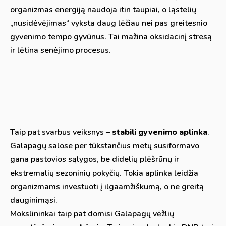
organizmas energiją naudoja itin taupiai, o ląstelių
„nusidėvėjimas“ vyksta daug lėčiau nei pas greitesnio
gyvenimo tempo gyvūnus. Tai mažina oksidacinį stresą
ir lėtina senėjimo procesus.
Taip pat svarbus veiksnys –
stabili gyvenimo aplinka
.
Galapagų salose per tūkstančius metų susiformavo
gana pastovios sąlygos, be didelių plėšrūnų ir
ekstremalių sezoninių pokyčių. Tokia aplinka leidžia
organizmams investuoti į ilgaamžiškumą, o ne greitą
dauginimąsi.
Mokslininkai taip pat domisi Galapagų vėžlių