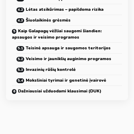
Lėtas atsikūrimas – papildoma rizika
Šiuolaikinės grėsmės
Kaip Galapagų vėžliai saugomi šiandien:
apsaugos ir veisimo programos
Teisinė apsauga ir saugomos teritorijos
Veisimo ir jauniklių auginimo programos
Invazinių rūšių kontrolė
Moksliniai tyrimai ir genetinė įvairovė
Dažniausiai užduodami klausimai (DUK)