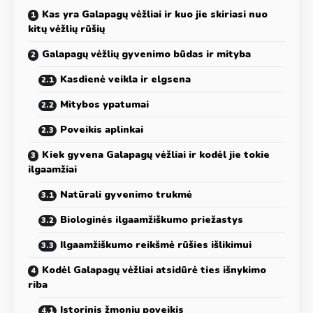
Kas yra Galapagų vėžliai ir kuo jie skiriasi nuo
kitų vėžlių rūšių
Galapagų vėžlių gyvenimo būdas ir mityba
Kasdienė veikla ir elgsena
Mitybos ypatumai
Poveikis aplinkai
Kiek gyvena Galapagų vėžliai ir kodėl jie tokie
ilgaamžiai
Natūrali gyvenimo trukmė
Biologinės ilgaamžiškumo priežastys
Ilgaamžiškumo reikšmė rūšies išlikimui
Kodėl Galapagų vėžliai atsidūrė ties išnykimo
riba
Istorinis žmonių poveikis