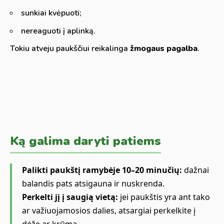
sunkiai kvėpuoti;
nereaguoti į aplinką.
Tokiu atveju paukščiui reikalinga
žmogaus pagalba
.
Ką galima daryti patiems
Palikti paukštį ramybėje 10–20 minučių:
dažnai
balandis pats atsigauna ir nuskrenda.
Perkelti jį į saugią vietą:
jei paukštis yra ant tako
ar važiuojamosios dalies, atsargiai perkelkite į