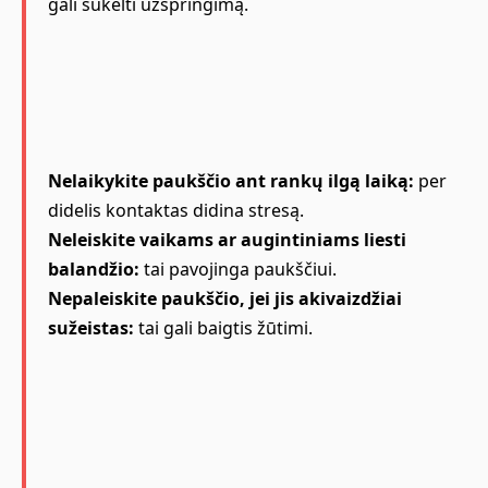
gali sukelti užspringimą.
Nelaikykite paukščio ant rankų ilgą laiką:
per
didelis kontaktas didina stresą.
Neleiskite vaikams ar augintiniams liesti
balandžio:
tai pavojinga paukščiui.
Nepaleiskite paukščio, jei jis akivaizdžiai
sužeistas:
tai gali baigtis žūtimi.