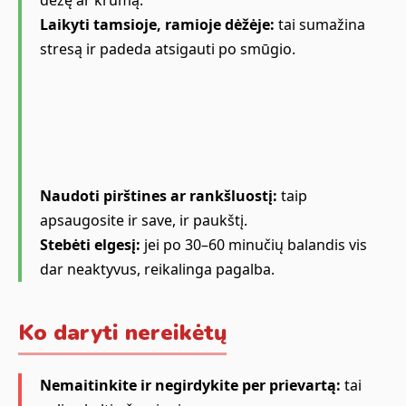
dėžę ar krūmą.
Laikyti tamsioje, ramioje dėžėje:
tai sumažina
stresą ir padeda atsigauti po smūgio.
Naudoti pirštines ar rankšluostį:
taip
apsaugosite ir save, ir paukštį.
Stebėti elgesį:
jei po 30–60 minučių balandis vis
dar neaktyvus, reikalinga pagalba.
Ko daryti nereikėtų
Nemaitinkite ir negirdykite per prievartą:
tai