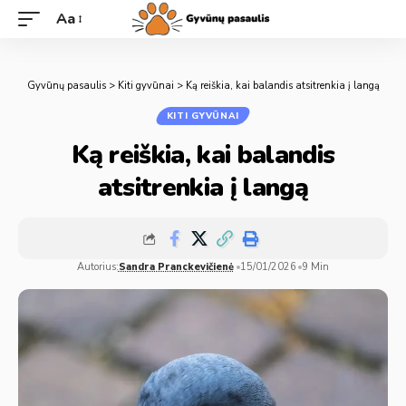
Aa
Gyvūnų pasaulis
>
Kiti gyvūnai
>
Ką reiškia, kai balandis atsitrenkia į langą
KITI GYVŪNAI
Ką reiškia, kai balandis
atsitrenkia į langą
Autorius:
Sandra Pranckevičienė
15/01/2026
9 Min