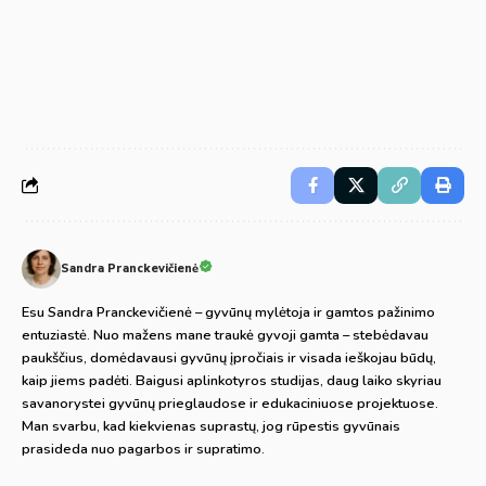
Sandra Pranckevičienė
Esu Sandra Pranckevičienė – gyvūnų mylėtoja ir gamtos pažinimo
entuziastė. Nuo mažens mane traukė gyvoji gamta – stebėdavau
paukščius, domėdavausi gyvūnų įpročiais ir visada ieškojau būdų,
kaip jiems padėti. Baigusi aplinkotyros studijas, daug laiko skyriau
savanorystei gyvūnų prieglaudose ir edukaciniuose projektuose.
Man svarbu, kad kiekvienas suprastų, jog rūpestis gyvūnais
prasideda nuo pagarbos ir supratimo.