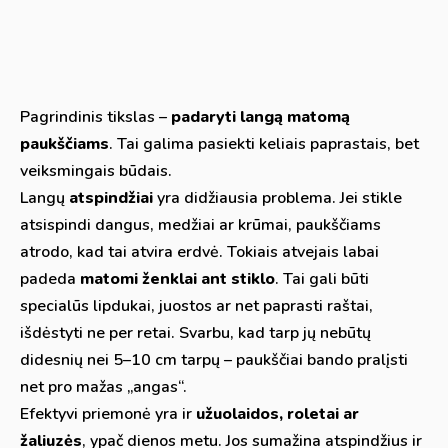
Pagrindinis tikslas –
padaryti langą matomą
paukščiams
. Tai galima pasiekti keliais paprastais, bet
veiksmingais būdais.
Langų
atspindžiai
yra didžiausia problema. Jei stikle
atsispindi dangus, medžiai ar krūmai, paukščiams
atrodo, kad tai atvira erdvė. Tokiais atvejais labai
padeda
matomi ženklai ant stiklo
. Tai gali būti
specialūs lipdukai, juostos ar net paprasti raštai,
išdėstyti ne per retai. Svarbu, kad tarp jų nebūtų
didesnių nei 5–10 cm tarpų – paukščiai bando pralįsti
net pro mažas „angas“.
Efektyvi priemonė yra ir
užuolaidos, roletai ar
žaliuzės
, ypač dienos metu. Jos sumažina atspindžius ir