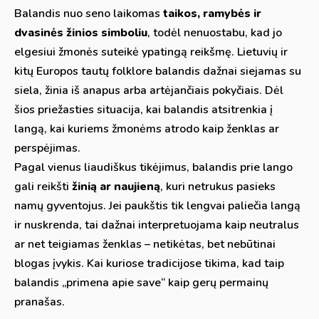
Balandis nuo seno laikomas
taikos, ramybės ir
dvasinės žinios simboliu
, todėl nenuostabu, kad jo
elgesiui žmonės suteikė ypatingą reikšmę. Lietuvių ir
kitų Europos tautų folklore balandis dažnai siejamas su
siela, žinia iš anapus arba artėjančiais pokyčiais. Dėl
šios priežasties situacija, kai balandis atsitrenkia į
langą, kai kuriems žmonėms atrodo kaip ženklas ar
perspėjimas.
Pagal vienus liaudiškus tikėjimus, balandis prie lango
gali reikšti
žinią ar naujieną
, kuri netrukus pasieks
namų gyventojus. Jei paukštis tik lengvai paliečia langą
ir nuskrenda, tai dažnai interpretuojama kaip neutralus
ar net teigiamas ženklas – netikėtas, bet nebūtinai
blogas įvykis. Kai kuriose tradicijose tikima, kad taip
balandis „primena apie save“ kaip gerų permainų
pranašas.