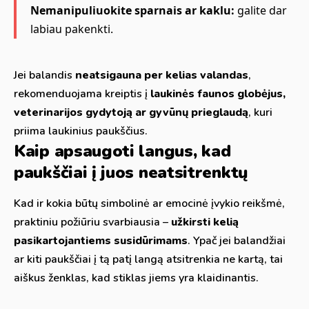
Nemanipuliuokite sparnais ar kaklu:
galite dar
labiau pakenkti.
Jei balandis
neatsigauna per kelias valandas
,
rekomenduojama kreiptis į
laukinės faunos globėjus,
veterinarijos gydytoją ar gyvūnų prieglaudą
, kuri
priima laukinius paukščius.
Kaip apsaugoti langus, kad
paukščiai į juos neatsitrenktų
Kad ir kokia būtų simbolinė ar emocinė įvykio reikšmė,
praktiniu požiūriu svarbiausia –
užkirsti kelią
pasikartojantiems susidūrimams
. Ypač jei balandžiai
ar kiti paukščiai į tą patį langą atsitrenkia ne kartą, tai
aiškus ženklas, kad stiklas jiems yra klaidinantis.