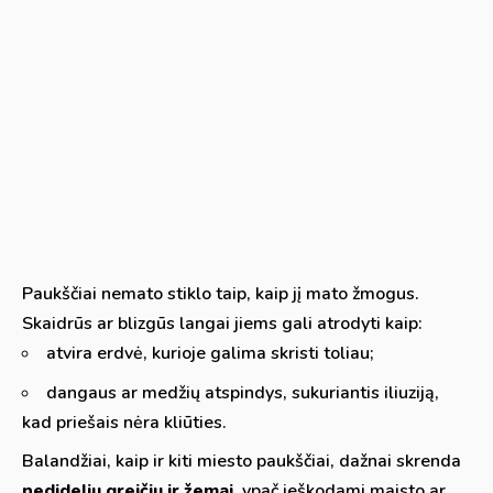
Paukščiai nemato stiklo taip, kaip jį mato žmogus.
Skaidrūs ar blizgūs langai jiems gali atrodyti kaip:
atvira erdvė, kurioje galima skristi toliau;
dangaus ar medžių atspindys, sukuriantis iliuziją,
kad priešais nėra kliūties.
Balandžiai, kaip ir kiti miesto paukščiai, dažnai skrenda
nedideliu greičiu ir žemai
, ypač ieškodami maisto ar