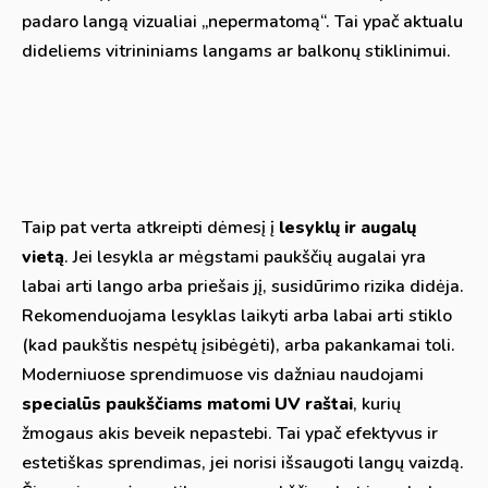
padaro langą vizualiai „nepermatomą“. Tai ypač aktualu
dideliems vitrininiams langams ar balkonų stiklinimui.
Taip pat verta atkreipti dėmesį į
lesyklų ir augalų
vietą
. Jei lesykla ar mėgstami paukščių augalai yra
labai arti lango arba priešais jį, susidūrimo rizika didėja.
Rekomenduojama lesyklas laikyti arba labai arti stiklo
(kad paukštis nespėtų įsibėgėti), arba pakankamai toli.
Moderniuose sprendimuose vis dažniau naudojami
specialūs paukščiams matomi UV raštai
, kurių
žmogaus akis beveik nepastebi. Tai ypač efektyvus ir
estetiškas sprendimas, jei norisi išsaugoti langų vaizdą.