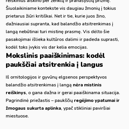
reiškinius aiškino per ženklų ir pranašysčių prizmę.
Šiuolaikiniame kontekste vis daugiau žmonių į tokius
prietarus žiūri kritiškai. Net ir tie, kurie juos žino,
dažniausiai supranta, kad balandžio atsitrenkimas į
langą nebūtinai turi mistinę prasmę. Vis dėlto šie
pasakojimai išlieka kultūros dalimi ir padeda suprasti,
kodėl toks įvykis vis dar kelia emocijas.
Mokslinis paaiškinimas: kodėl
paukščiai atsitrenkia į langus
Iš ornitologijos ir gyvūnų elgsenos perspektyvos
balandžio atsitrenkimas į langą
nėra mistinis
reiškinys
, o gana dažna ir gerai paaiškinama situacija.
Pagrindinė priežastis – paukščių
regėjimo ypatumai ir
žmogaus sukurta aplinka
, ypač stikliniai paviršiai
miestuose.