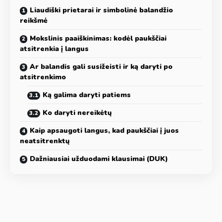
Liaudiški prietarai ir simbolinė balandžio
reikšmė
Mokslinis paaiškinimas: kodėl paukščiai
atsitrenkia į langus
Ar balandis gali susižeisti ir ką daryti po
atsitrenkimo
Ką galima daryti patiems
Ko daryti nereikėtų
Kaip apsaugoti langus, kad paukščiai į juos
neatsitrenktų
Dažniausiai užduodami klausimai (DUK)