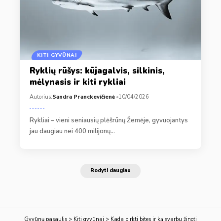
KITI GYVŪNAI
Ryklių rūšys: kūjagalvis, silkinis,
mėlynasis ir kiti rykliai
Autorius:
Sandra Pranckevičienė
10/04/2026
Rykliai – vieni seniausių plėšrūnų Žemėje, gyvuojantys
jau daugiau nei 400 milijonų…
Rodyti daugiau
Gyvūnų pasaulis
>
Kiti gyvūnai
>
Kada pirkti bites ir ką svarbu žinoti