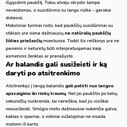
išgąsdinti paukštį. Tokiu atveju skrydis tampa
nevaldomas, o susidūrimo su langu rizika – gerokai
didesnė.
Moksliniai tyrimai rodo, kad paukščių susidūrimai su
stiklais yra viena dažniausių
ne natūralių paukščių
žūties priežasčių
miestuose. Todėl šis reiškinys yra ne
pavienis ir neturėtų būti interpretuojamas kaip
asmeninis ženklas ar pranašystė.
Ar balandis gali susižeisti ir ką
daryti po atsitrenkimo
Atsitrenkęs į langą balandis
gali patirti nuo lengvo
apsvaigimo iki rimtų traumų
. Net jei paukštis po kelių
sekundžių nuskrenda, tai nereiškia, kad jis visiškai
nesusižeidė. Smūgio metu dažniausiai nukenčia galva,
kaklas ir sparnai, o vidiniai sužalojimai ne visada
matomi iš karto.