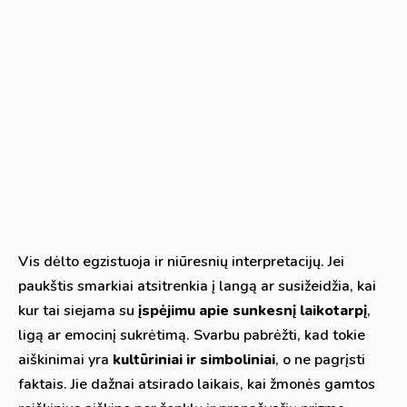
Vis dėlto egzistuoja ir niūresnių interpretacijų. Jei
paukštis smarkiai atsitrenkia į langą ar susižeidžia, kai
kur tai siejama su
įspėjimu apie sunkesnį laikotarpį
,
ligą ar emocinį sukrėtimą. Svarbu pabrėžti, kad tokie
aiškinimai yra
kultūriniai ir simboliniai
, o ne pagrįsti
faktais. Jie dažnai atsirado laikais, kai žmonės gamtos