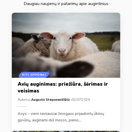
Daugiau naujienų ir patarimų apie augintinius
KITI GYVŪNAI
Avių auginimas: priežiūra, šėrimas ir
veisimas
Autorius:
Augustė Steponavičiūtė
02/07/2026
Avys – vieni seniausiai žmogaus prijaukintų ūkinių
gyvūnų, auginami dėl mėsos, pieno,…