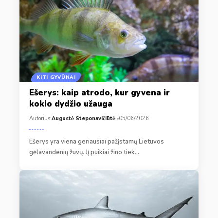
KITI GYVŪNAI
Ešerys: kaip atrodo, kur gyvena ir
kokio dydžio užauga
Autorius:
Augustė Steponavičiūtė
05/06/2026
Ešerys yra viena geriausiai pažįstamų Lietuvos
gėlavandenių žuvų. Jį puikiai žino tiek…