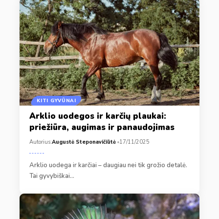
KITI GYVŪNAI
Arklio uodegos ir karčių plaukai:
priežiūra, augimas ir panaudojimas
Autorius:
Augustė Steponavičiūtė
17/11/2025
Arklio uodega ir karčiai – daugiau nei tik grožio detalė.
Tai gyvybiškai…