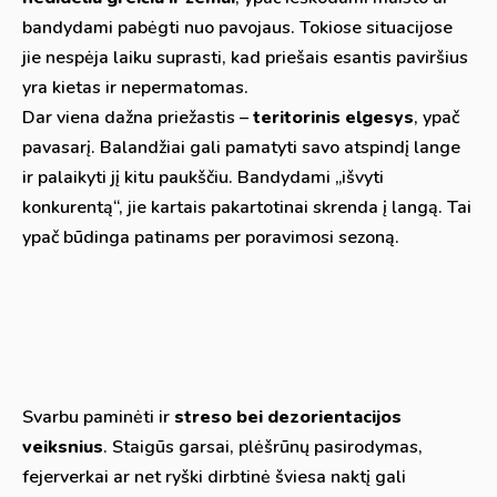
bandydami pabėgti nuo pavojaus. Tokiose situacijose
jie nespėja laiku suprasti, kad priešais esantis paviršius
yra kietas ir nepermatomas.
Dar viena dažna priežastis –
teritorinis elgesys
, ypač
pavasarį. Balandžiai gali pamatyti savo atspindį lange
ir palaikyti jį kitu paukščiu. Bandydami „išvyti
konkurentą“, jie kartais pakartotinai skrenda į langą. Tai
ypač būdinga patinams per poravimosi sezoną.
Svarbu paminėti ir
streso bei dezorientacijos
veiksnius
. Staigūs garsai, plėšrūnų pasirodymas,
fejerverkai ar net ryški dirbtinė šviesa naktį gali