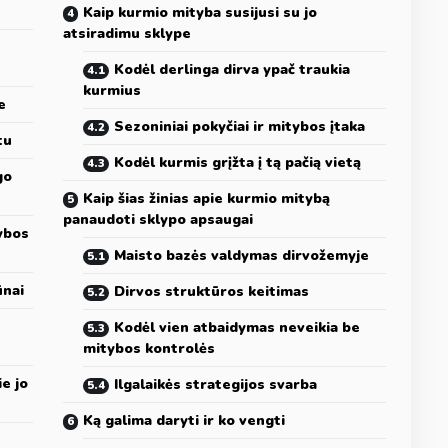
Kaip kurmio mityba susijusi su jo
atsiradimu sklype
Kodėl derlinga dirva ypač traukia
kurmius
e
Sezoniniai pokyčiai ir mitybos įtaka
tu
Kodėl kurmis grįžta į tą pačią vietą
go
Kaip šias žinias apie kurmio mitybą
panaudoti sklypo apsaugai
tybos
Maisto bazės valdymas dirvožemyje
ūnai
Dirvos struktūros keitimas
Kodėl vien atbaidymas neveikia be
mitybos kontrolės
e jo
Ilgalaikės strategijos svarba
Ką galima daryti ir ko vengti