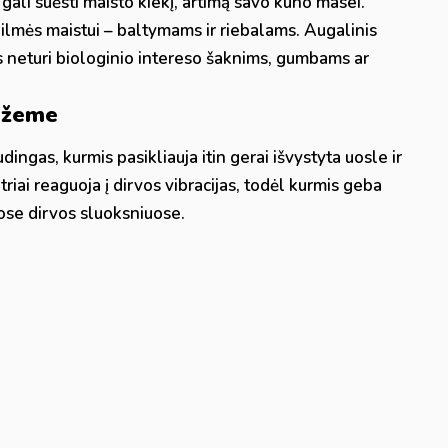
 gali suėsti maisto kiekį, artimą savo kūno masei.
kilmės maistui – baltymams ir riebalams. Augalinis
is neturi biologinio intereso šaknims, gumbams ar
 žeme
gas, kurmis pasikliauja itin gerai išvystyta uosle ir
utriai reaguoja į dirvos vibracijas, todėl kurmis geba
uose dirvos sluoksniuose.