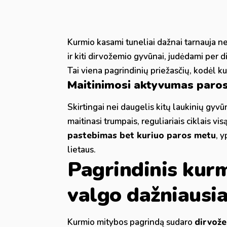
Kurmio kasami tuneliai dažnai tarnauja ne 
ir kiti dirvožemio gyvūnai, judėdami per d
Tai viena pagrindinių priežasčių, kodėl ku
Maitinimosi aktyvumas paro
Skirtingai nei daugelis kitų laukinių gyvūn
maitinasi trumpais, reguliariais ciklais vis
pastebimas bet kuriuo paros metu
, 
lietaus.
Pagrindinis kurm
valgo dažniausia
Kurmio mitybos pagrindą sudaro
dirvože