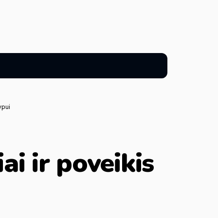
ypui
ai ir poveikis