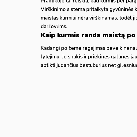
Praktikoje tai reiškia, kad kurmis per parą
Virškinimo sistema pritaikyta gyvūninės 
maistas kurmiui nėra virškinamas, todėl j
daržovėms.
Kaip kurmis randa maistą po
Kadangi po žeme regėjimas beveik nenaudin
lytėjimu. Jo snukis ir priekinės galūnės ja
aptikti judančius bestuburius net gilesni