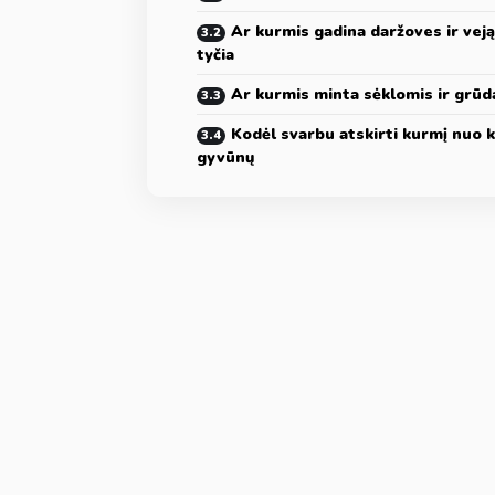
Ar kurmis gadina daržoves ir veją
tyčia
Ar kurmis minta sėklomis ir grūd
Kodėl svarbu atskirti kurmį nuo k
gyvūnų