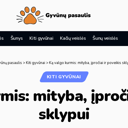
ės
Šunys
Kiti gyvūnai
Kačių veislės
Šunų veislės
ūnų pasaulis
>
Kiti gyvūnai
>
Ką valgo kurmis: mityba, įpročiai ir poveikis skl
KITI GYVŪNAI
is: mityba, įproči
sklypui