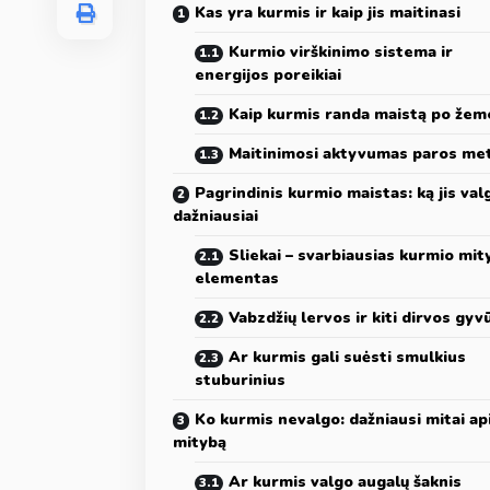
Kas yra kurmis ir kaip jis maitinasi
Kurmio virškinimo sistema ir
energijos poreikiai
Kaip kurmis randa maistą po žem
Maitinimosi aktyvumas paros me
Pagrindinis kurmio maistas: ką jis val
dažniausiai
Sliekai – svarbiausias kurmio mi
elementas
Vabzdžių lervos ir kiti dirvos gyv
Ar kurmis gali suėsti smulkius
stuburinius
Ko kurmis nevalgo: dažniausi mitai api
mitybą
Ar kurmis valgo augalų šaknis