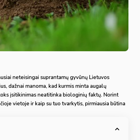
iausiai neteisingai suprantamų gyvūnų Lietuvos
sius, dažnai manoma, kad kurmis minta augalų
toks įsitikinimas neatitinka biologinių faktų. Norint
oje vietoje ir kaip su tuo tvarkytis, pirmiausia būtina