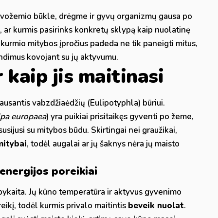
dirvožemio būkle, drėgme ir gyvų organizmų gausa po
ar kurmis pasirinks konkretų sklypą kaip nuolatinę
kurmio mitybos įpročius padeda ne tik paneigti mitus,
rendimus kovojant su jų aktyvumu.
 kaip jis maitinasi
klausantis vabzdžiaėdžių (Eulipotyphla) būriui.
lpa europaea
) yra puikiai prisitaikęs gyventi po žeme,
 susijusi su mitybos būdu. Skirtingai nei graužikai,
mitybai
, todėl augalai ar jų šaknys nėra jų maisto
energijos poreikiai
pykaita. Jų kūno temperatūra ir aktyvus gyvenimo
ikį, todėl kurmis privalo maitintis
beveik nuolat
.