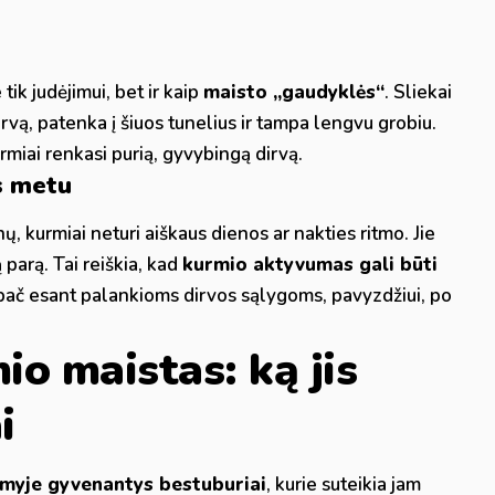
tik judėjimui, bet ir kaip
maisto „gaudyklės“
. Sliekai
irvą, patenka į šiuos tunelius ir tampa lengvu grobiu.
rmiai renkasi purią, gyvybingą dirvą.
s metu
ų, kurmiai neturi aiškaus dienos ar nakties ritmo. Jie
ą parą. Tai reiškia, kad
kurmio aktyvumas gali būti
ypač esant palankioms dirvos sąlygoms, pavyzdžiui, po
io maistas: ką jis
i
myje gyvenantys bestuburiai
, kurie suteikia jam