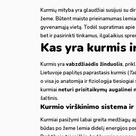
Kurmių mityba yra glaudžiai susijusi su 
žeme. Būtent maisto prieinamumas lemia, 
gyvenamąją vietą. Todėl supratimas apie 
bet ir pasirinkti tinkamus, ilgalaikius sp
Kas yra kurmis ir
Kurmis yra
vabzdžiaėdis žinduolis
, pri
Lietuvoje paplitęs paprastasis kurmis (
Ta
o visa jo anatomija ir fiziologija tiesiogiai
kurmiai
neturi prisitaikymų augalinei 
šaltinis.
Kurmio virškinimo sistema ir 
Kurmiai pasižymi labai greita medžiagų a
būdas po žeme lemia didelį energijos pore