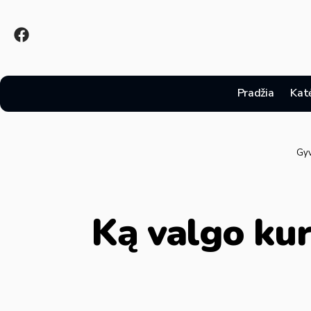
Pradžia
Kat
Gyv
Ką valgo kurm