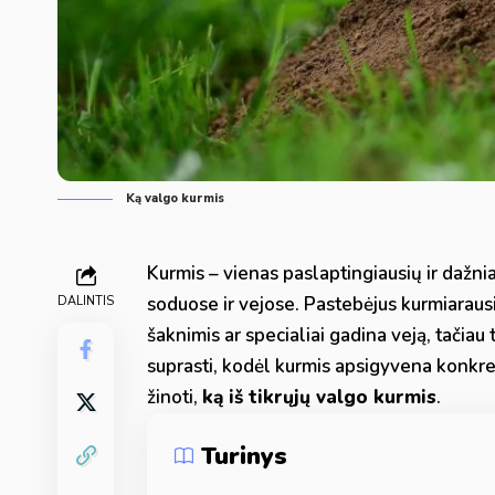
Ką valgo kurmis
Kurmis – vienas paslaptingiausių ir dažn
soduose ir vejose. Pastebėjus kurmiarau
DALINTIS
šaknimis ar specialiai gadina veją, tačiau 
suprasti, kodėl kurmis apsigyvena konkreči
žinoti,
ką iš tikrųjų valgo kurmis
.
Turinys