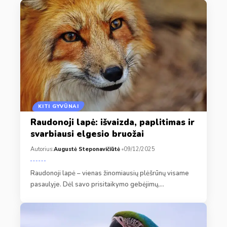
KITI GYVŪNAI
Raudonoji lapė: išvaizda, paplitimas ir
svarbiausi elgesio bruožai
Autorius:
Augustė Steponavičiūtė
09/12/2025
Raudonoji lapė – vienas žinomiausių plėšrūnų visame
pasaulyje. Dėl savo prisitaikymo gebėjimų,…