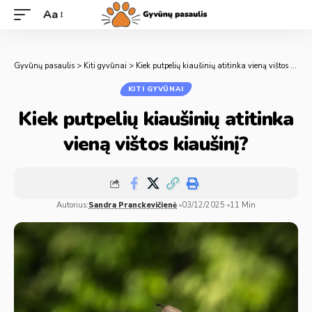
Aa
Gyvūnų pasaulis
>
Kiti gyvūnai
>
Kiek putpelių kiaušinių atitinka vieną vištos kiaušinį?
KITI GYVŪNAI
Kiek putpelių kiaušinių atitinka
vieną vištos kiaušinį?
Autorius:
Sandra Pranckevičienė
03/12/2025
11 Min