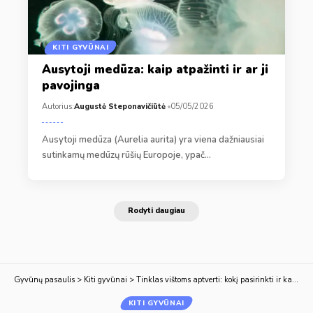
KITI GYVŪNAI
Ausytoji medūza: kaip atpažinti ir ar ji
pavojinga
Autorius:
Augustė Steponavičiūtė
05/05/2026
Ausytoji medūza (Aurelia aurita) yra viena dažniausiai
sutinkamų medūzų rūšių Europoje, ypač…
Rodyti daugiau
Gyvūnų pasaulis
>
Kiti gyvūnai
>
Tinklas vištoms aptverti: kokį pasirinkti ir kaip teisingai įrengti?
KITI GYVŪNAI