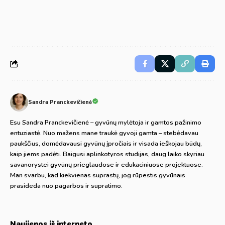
Sandra Pranckevičienė
Esu Sandra Pranckevičienė – gyvūnų mylėtoja ir gamtos pažinimo
entuziastė. Nuo mažens mane traukė gyvoji gamta – stebėdavau
paukščius, domėdavausi gyvūnų įpročiais ir visada ieškojau būdų,
kaip jiems padėti. Baigusi aplinkotyros studijas, daug laiko skyriau
savanorystei gyvūnų prieglaudose ir edukaciniuose projektuose.
Man svarbu, kad kiekvienas suprastų, jog rūpestis gyvūnais
prasideda nuo pagarbos ir supratimo.
Naujienos iš interneto