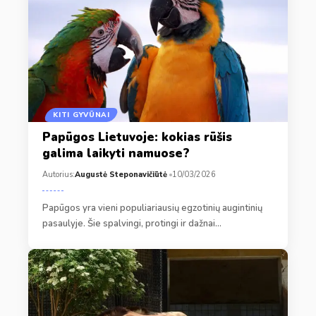
KITI GYVŪNAI
Papūgos Lietuvoje: kokias rūšis
galima laikyti namuose?
Autorius:
Augustė Steponavičiūtė
10/03/2026
Papūgos yra vieni populiariausių egzotinių augintinių
pasaulyje. Šie spalvingi, protingi ir dažnai…