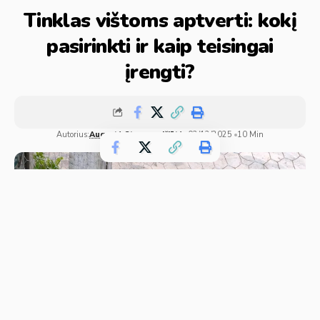
Tinklas vištoms aptverti: kokį
pasirinkti ir kaip teisingai
įrengti?
Autorius:
Augustė Steponavičiūtė
02/12/2025
10 Min