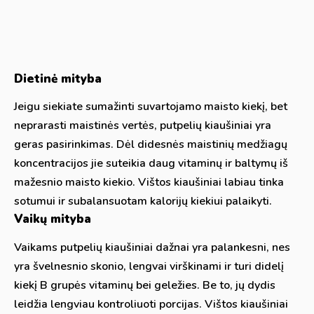
Dietinė mityba
Jeigu siekiate sumažinti suvartojamo maisto kiekį, bet
neprarasti maistinės vertės, putpelių kiaušiniai yra
geras pasirinkimas. Dėl didesnės maistinių medžiagų
koncentracijos jie suteikia daug vitaminų ir baltymų iš
mažesnio maisto kiekio. Vištos kiaušiniai labiau tinka
sotumui ir subalansuotam kalorijų kiekiui palaikyti.
Vaikų mityba
Vaikams putpelių kiaušiniai dažnai yra palankesni, nes
yra švelnesnio skonio, lengvai virškinami ir turi didelį
kiekį B grupės vitaminų bei geležies. Be to, jų dydis
leidžia lengviau kontroliuoti porcijas. Vištos kiaušiniai