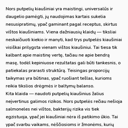
Nors putpelių kiaušiniai yra maistingi, universalūs ir
daugelio pamėgti, jų naudojimas kartais sukelia
nesusipratimų, ypač gaminant pagal receptus, skirtus
vištos kiaušiniams. Viena dažniausių klaidų — tiksliai
neskaičiuoti kiekio ir manyti, kad trys putpelės kiaušiniai
visiškai prilygsta vienam vištos kiaušiniui. Tai tiesa tik
kalbant apie maistinę vertę, tačiau ne apie bendrą
masę, todėl kepiniuose rezultatas gali būti tankesnis, o
patiekalas prarasti struktūrą. Teisingas proporcijų
taikymas yra būtinas, ypač ruošiant tešlas, kurioms
reikia tikslios drėgmės ir baltymų balanso.
Kita klaida — naudoti putpelių kiaušinius žalius
neįvertinus galimos rizikos. Nors putpelės rečiau nešioja
salmoneles nei vištos, bakterijų rizika vis tiek
egzistuoja, ypač jei kiaušiniai nėra iš patikimo ūkio. Tai
ypač svarbu vaikams, nėščiosioms ir žmonėms, kurių