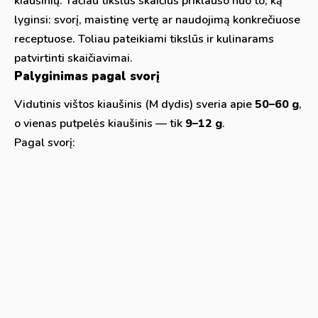
kiaušinių. Tačiau tikslus skaičius priklauso nuo to, ką
lyginsi: svorį, maistinę vertę ar naudojimą konkrečiuose
receptuose. Toliau pateikiami tikslūs ir kulinarams
patvirtinti skaičiavimai.
Palyginimas pagal svorį
Vidutinis vištos kiaušinis (M dydis) sveria apie
50–60 g
,
o vienas putpelės kiaušinis — tik
9–12 g
.
Pagal svorį: