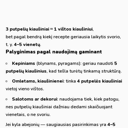
3 putpelių kiaušiniai ≈ 1 vištos kiaušiniui
,
bet pagal bendrą kiekį recepte geriausia laikytis svorio,
t. y.
4–5 vienetų
.
Palyginimas pagal naudojimą gaminant
Kepiniams
(blynams, pyragams): geriau naudoti
5
putpelių kiaušinius
, kad tešla turėtų tinkamą struktūrą.
Omletams, kiaušinienei
: tinka
4 putpelės kiaušiniai
vietoj vieno vištos.
Salotoms ar dekorui
: naudojama tiek, kiek patogu,
nes putpelių kiaušiniai dažniau dedami skaičiuojant
vienetais, o ne svoriu.
Jei kyla abejonių — saugiausias pasirinkimas yra
4–5