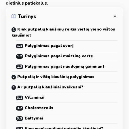
dietinius patiekalus.
Turinys
Kiek putpelių kiaušinių reikia vietoj vieno vištos
kiaušinio?
Palyginimas pagal svorį
Palyginimas pagal maistinę vertę
Palyginimas pagal naudojimą gaminant
Putpelių ir vištų kiaušinių palyginimas
Ar putpelių kiaušiniai sveikesni?
Vitaminai
Cholesterolis
Baltymai
Kam ypač naudingi putpelių kiaušiniai?