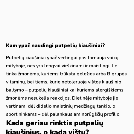
Kam ypač naudingi putpelių kiaušiniai?
Putpelių kiaušiniai ypač vertingai pasitarnauja vaikų
mityboje, nes yra lengvai virškinami ir maistingi. Jie
tinka žmonėms, kuriems trūksta geležies arba B grupės
vitaminų, bei tiems, kurie netoleruoja vištos kiaušinio
baltymo – putpelių kiaušiniai kai kuriems alergiškiems
žmonėms nesukelia reakcijos. Dietinėje mityboje jie
vertinami dėl didelio maistinių medžiagų tankio, o
sportininkams – dėl palankaus aminorūgščių profilio.
Kada geriau rinktis putpelių
kiaušinius, o kada vištų?