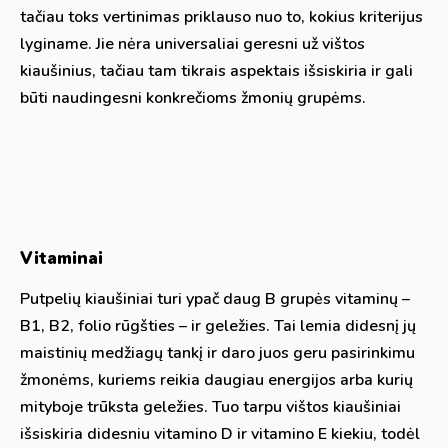
tačiau toks vertinimas priklauso nuo to, kokius kriterijus
lyginame. Jie nėra universaliai geresni už vištos
kiaušinius, tačiau tam tikrais aspektais išsiskiria ir gali
būti naudingesni konkrečioms žmonių grupėms.
Vitaminai
Putpelių kiaušiniai turi ypač daug B grupės vitaminų –
B1, B2, folio rūgšties – ir geležies. Tai lemia didesnį jų
maistinių medžiagų tankį ir daro juos geru pasirinkimu
žmonėms, kuriems reikia daugiau energijos arba kurių
mityboje trūksta geležies. Tuo tarpu vištos kiaušiniai
išsiskiria didesniu vitamino D ir vitamino E kiekiu, todėl