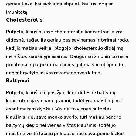
geriau tinka, kai siekiama stiprinti kaulus, odą ar
imunitetą.
Cholesterolis
Putpelių kiaušiniuose cholesterolio koncentracija yra
didesnė, tačiau jis geriau pasisavinamas ir tyrimai rodo,
kad jis mažiau veikia „blogojo“ cholesterolio didėjimą
nei vištos kiaušinyje esantis. Daugumai žmonių tai nėra
problema ir putpelių kiaušinius galima vartoti įprastai,
nebent gydytojas yra rekomendavęs kitaip.
Baltymai
Putpelių kiaušiniai pasižymi kiek didesne baltymų
koncentracija vienam gramui, todėl yra maistingi net
esant mažam dydžiui. Vis dėlto vienas putpelės
kiaušinis, dėl savo menko svorio, turi mažiau bendro
baltymų kiekio nei vienas vištos kiaušinis, todėl jo
maistinė vertė labiau priklauso nuo suvalgomo kiekio.