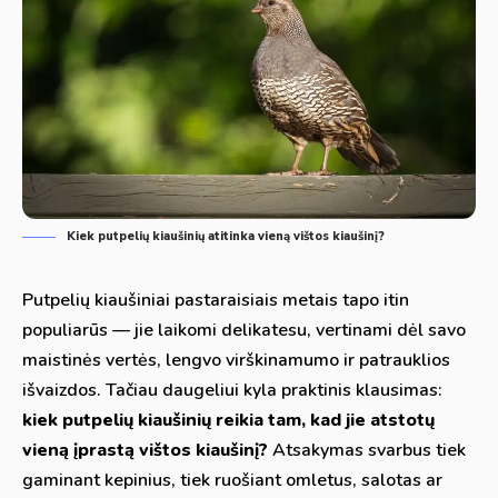
Kiek putpelių kiaušinių atitinka vieną vištos kiaušinį?
Putpelių kiaušiniai pastaraisiais metais tapo itin
populiarūs — jie laikomi delikatesu, vertinami dėl savo
maistinės vertės, lengvo virškinamumo ir patrauklios
išvaizdos. Tačiau daugeliui kyla praktinis klausimas:
kiek putpelių kiaušinių reikia tam, kad jie atstotų
vieną įprastą vištos kiaušinį?
Atsakymas svarbus tiek
gaminant kepinius, tiek ruošiant omletus, salotas ar