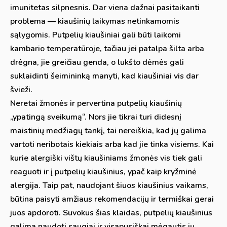
imunitetas silpnesnis. Dar viena dažnai pasitaikanti
problema — kiaušinių laikymas netinkamomis
sąlygomis. Putpelių kiaušiniai gali būti laikomi
kambario temperatūroje, tačiau jei patalpa šilta arba
drėgna, jie greičiau genda, o lukšto dėmės gali
suklaidinti šeimininką manyti, kad kiaušiniai vis dar
švieži.
Neretai žmonės ir pervertina putpelių kiaušinių
„ypatingą sveikumą“. Nors jie tikrai turi didesnį
maistinių medžiagų tankį, tai nereiškia, kad jų galima
vartoti neribotais kiekiais arba kad jie tinka visiems. Kai
kurie alergiški vištų kiaušiniams žmonės vis tiek gali
reaguoti ir į putpelių kiaušinius, ypač kaip kryžminė
alergija. Taip pat, naudojant šiuos kiaušinius vaikams,
būtina paisyti amžiaus rekomendacijų ir termiškai gerai
juos apdoroti. Suvokus šias klaidas, putpelių kiaušinius
galima naudoti saugiai ir visapusiškai mėgautis jų