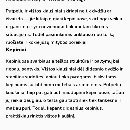
Putpelių ir vištos kiaušiniai skiriasi ne tik dydžiu ar
išvaizda — jie kitaip elgiasi kepiniuose, skirtingai veikia
organizmą ir yra nevienodai tinkami tam tikroms
situacijoms. Todėl pasirinkimas priklauso nuo to, ką
ruošiate ir kokie jūsų mitybos poreikiai.
Kepiniai
Kepiniuose svarbiausia tešlos struktūra ir baltymų bei
riebalų santykis. Vištos kiaušiniai dėl didesnio dydžio ir
stabilios sudėties labiau tinka pyragams, biskvitams,
kepiniams su kildinimo milteliais ar mielėmis. Putpelių
kiaušiniai taip pat gali būti naudojami kepiniuose, tačiau
jų reikia daugiau, o tešla gali tapti šiek tiek tankesnė ir
mažiau puri. Todėl, kepant didesnius kepinius,
praktiškiau rinktis vištos kiaušinį.