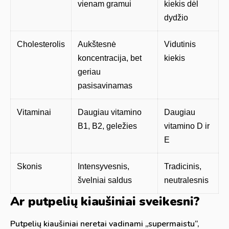
vienam gramui
kiekis dėl
dydžio
Cholesterolis
Aukštesnė
Vidutinis
koncentracija, bet
kiekis
geriau
pasisavinamas
Vitaminai
Daugiau vitamino
Daugiau
B1, B2, geležies
vitamino D ir
E
Skonis
Intensyvesnis,
Tradicinis,
švelniai saldus
neutralesnis
Ar putpelių kiaušiniai sveikesni?
Putpelių kiaušiniai neretai vadinami „supermaistu“,