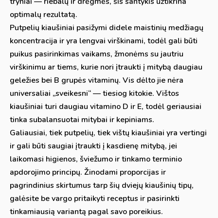
tryniai — riebalų ir drėgmės, šis santykis užtikrina
optimalų rezultatą.
Putpelių kiaušiniai pasižymi didele maistinių medžiagų
koncentracija ir yra lengvai virškinami, todėl gali būti
puikus pasirinkimas vaikams, žmonėms su jautriu
virškinimu ar tiems, kurie nori įtraukti į mitybą daugiau
geležies bei B grupės vitaminų. Vis dėlto jie nėra
universaliai „sveikesni“ — tiesiog kitokie. Vištos
kiaušiniai turi daugiau vitamino D ir E, todėl geriausiai
tinka subalansuotai mitybai ir kepiniams.
Galiausiai, tiek putpelių, tiek vištų kiaušiniai yra vertingi
ir gali būti saugiai įtraukti į kasdienę mitybą, jei
laikomasi higienos, šviežumo ir tinkamo terminio
apdorojimo principų. Žinodami proporcijas ir
pagrindinius skirtumus tarp šių dviejų kiaušinių tipų,
galėsite be vargo pritaikyti receptus ir pasirinkti
tinkamiausią variantą pagal savo poreikius.