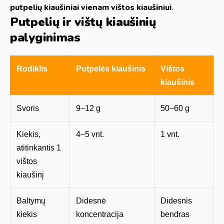
putpelių kiaušiniai vienam vištos kiaušiniui
.
Putpelių ir vištų kiaušinių
palyginimas
Rodiklis
Putpelės kiaušinis
Vištos
kiaušinis
Svoris
9–12 g
50–60 g
Kiekis,
4–5 vnt.
1 vnt.
atitinkantis 1
vištos
kiaušinį
Baltymų
Didesnė
Didesnis
kiekis
koncentracija
bendras