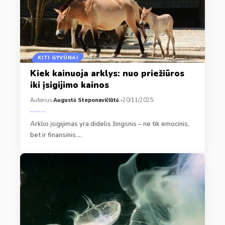
KITI GYVŪNAI
Kiek kainuoja arklys: nuo priežiūros
iki įsigijimo kainos
Autorius:
Augustė Steponavičiūtė
20/11/2025
Arklio įsigijimas yra didelis žingsnis – ne tik emocinis,
bet ir finansinis.…