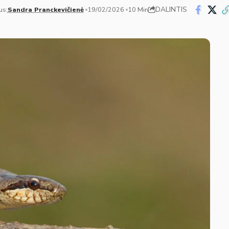
DALINTIS
us:
Sandra Pranckevičienė
19/02/2026
10 Min