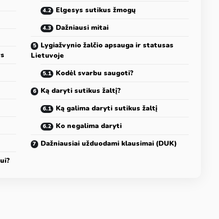
Elgesys sutikus žmogų
Dažniausi mitai
Lygiažvynio žalčio apsauga ir statusas
ys
Lietuvoje
Kodėl svarbu saugoti?
Ką daryti sutikus žaltį?
Ką galima daryti sutikus žaltį
Ko negalima daryti
Dažniausiai užduodami klausimai (DUK)
ui?