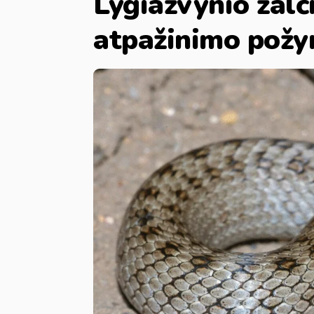
Lygiažvynio žalči
atpažinimo požy