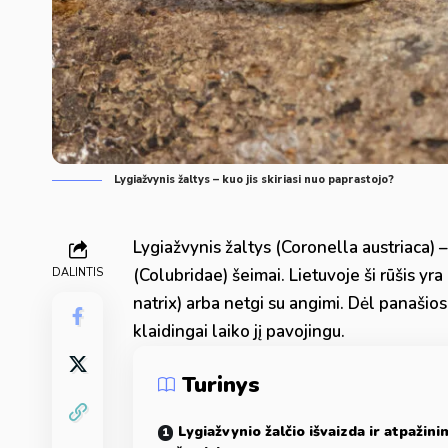
Lygiažvynis žaltys – kuo jis skiriasi nuo paprastojo?
Lygiažvynis žaltys (Coronella austriaca) –
(Colubridae) šeimai. Lietuvoje ši rūšis yra
DALINTIS
natrix) arba netgi su angimi. Dėl panašio
klaidingai laiko jį pavojingu.
Turinys
Lygiažvynio žalčio išvaizda ir atpažin