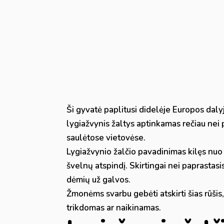
Ši gyvatė paplitusi didelėje Europos daly
lygiažvynis žaltys aptinkamas rečiau nei 
saulėtose vietovėse.
Lygiažvynio žalčio pavadinimas kilęs nuo 
švelnų atspindį. Skirtingai nei paprastasi
dėmių už galvos.
Žmonėms svarbu gebėti atskirti šias rūšis
trikdomas ar naikinamas.