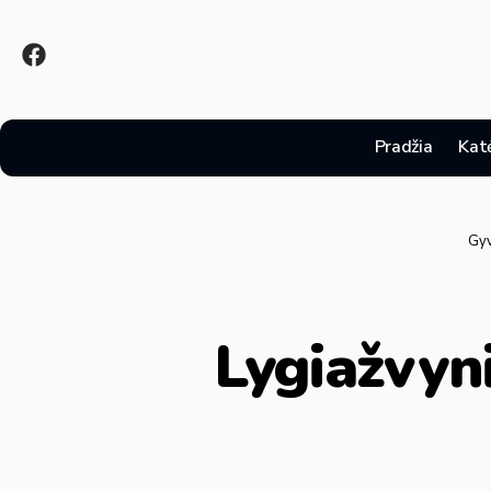
Pradžia
Kat
Gyv
Lygiažvyni