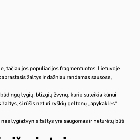
je, tačiau jos populiacijos fragmentuotos. Lietuvoje
paprastasis žaltys ir dažniau randamas sausose,
būdingų lygių, blizgių žvynų, kurie suteikia kūnui
s žaltys, ši rūšis neturi ryškių geltonų „apykaklės“
, nes lygiažvynis žaltys yra saugomas ir neturėtų būti