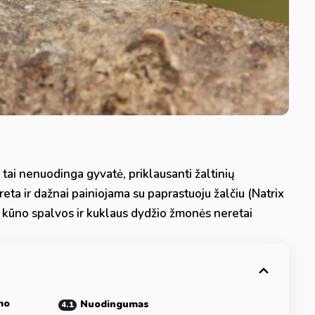
 tai nenuodinga gyvatė, priklausanti žaltinių
 reta ir dažnai painiojama su paprastuoju žalčiu (Natrix
s kūno spalvos ir kuklaus dydžio žmonės neretai
imo
Nuodingumas