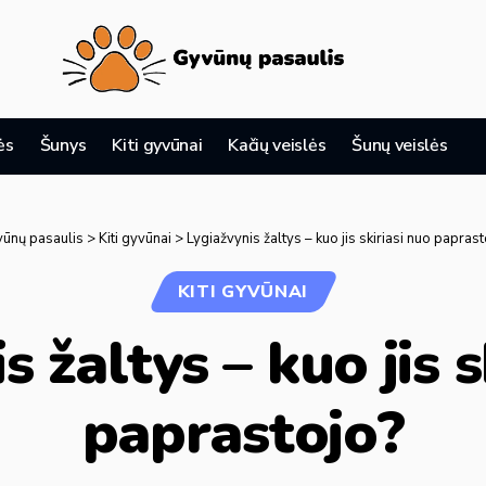
ės
Šunys
Kiti gyvūnai
Kačių veislės
Šunų veislės
ūnų pasaulis
>
Kiti gyvūnai
>
Lygiažvynis žaltys – kuo jis skiriasi nuo paprast
KITI GYVŪNAI
s žaltys – kuo jis s
paprastojo?