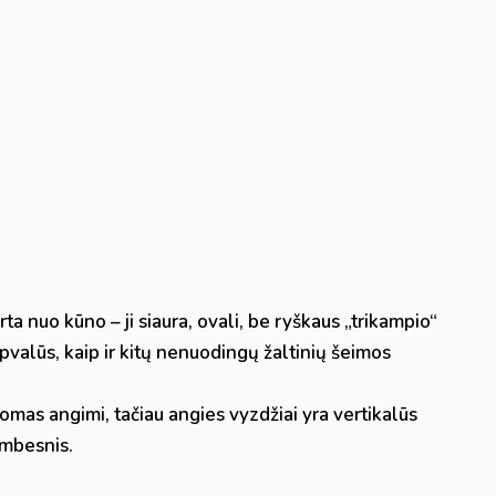
rta nuo kūno – ji siaura, ovali, be ryškaus „trikampio“
apvalūs, kaip ir kitų nenuodingų žaltinių šeimos
komas angimi, tačiau angies vyzdžiai yra vertikalūs
ambesnis.