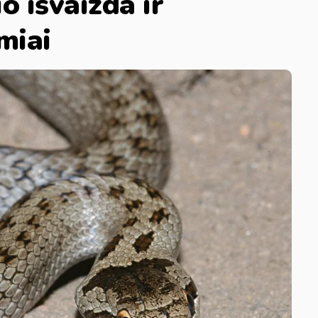
o išvaizda ir
miai