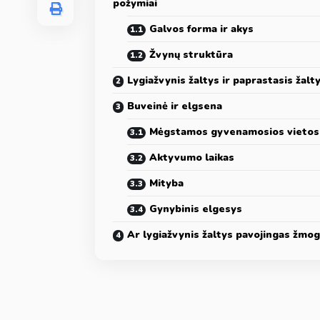
požymiai
Galvos forma ir akys
Žvynų struktūra
Lygiažvynis žaltys ir paprastasis žalt
Buveinė ir elgsena
Mėgstamos gyvenamosios vietos
Aktyvumo laikas
Mityba
Gynybinis elgesys
Ar lygiažvynis žaltys pavojingas žmog