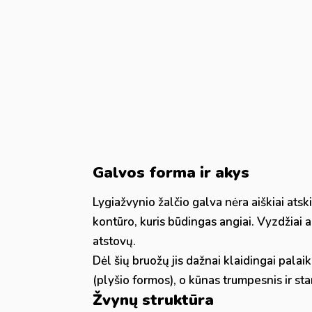
Galvos forma ir akys
Lygiažvynio žalčio galva nėra aiškiai atski
kontūro, kuris būdingas angiai. Vyzdžiai 
atstovų.
Dėl šių bruožų jis dažnai klaidingai palai
(plyšio formos), o kūnas trumpesnis ir st
Žvynų struktūra