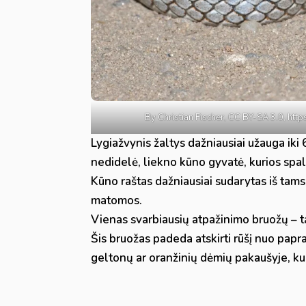
By Christian Fischer, CC BY-SA 3.0, h
Lygiažvynis žaltys dažniausiai užauga iki 6
nedidelė, liekno kūno gyvatė, kurios spalv
Kūno raštas dažniausiai sudarytas iš tamse
matomos.
Vienas svarbiausių atpažinimo bruožų – ta
Šis bruožas padeda atskirti rūšį nuo papra
geltonų ar oranžinių dėmių pakaušyje, ku