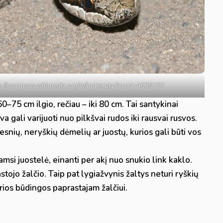
ttps://commons.wikimedia.org/w/index.php?curid=4668787
0–75 cm ilgio, rečiau – iki 80 cm. Tai santykinai
a gali varijuoti nuo pilkšvai rudos iki rausvai rusvos.
snių, neryškių dėmelių ar juostų, kurios gali būti vos
msi juostelė, einanti per akį nuo snukio link kaklo.
stojo žalčio. Taip pat lygiažvynis žaltys neturi ryškių
rios būdingos paprastajam žalčiui.